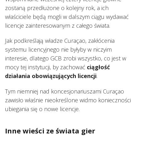
zostaną przedłużone o kolejny rok, a ich
właściciele będą mogli w dalszym ciągu wydawać
licencje zainteresowanym z całego świata.
Jak podkreślają władze Curaçao, zakłócenia
systemu licencyjnego nie byłyby w niczyim
interesie, dlatego GCB zrobi wszystko, co jest w
mocy tej instytucji, by zachować
ciągłość
działania obowiązujących licencji
.
Tym niemniej nad koncesjonariuszami Curaçao
zawisło właśnie nieokreślone widmo konieczności
ubiegania się o nowe licencje.
Inne wieści ze świata gier