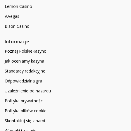
Lemon Casino
V.Vegas
Bison Casino
Informacje
Poznaj PolskieKasyno
Jak oceniamy kasyna
Standardy redakcyjne
Odpowiedzialna gra
Uzależnienie od hazardu
Polityka prywatności
Polityka plików cookie
Skontaktuj się z nami
Warunki i zasady