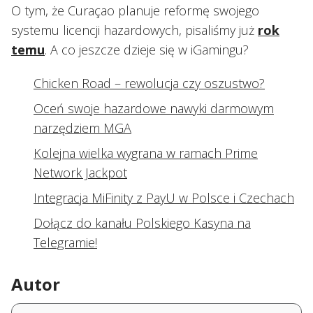
O tym, że Curaçao planuje reformę swojego
systemu licencji hazardowych, pisaliśmy już
rok
temu
. A co jeszcze dzieje się w iGamingu?
Chicken Road – rewolucja czy oszustwo?
Oceń swoje hazardowe nawyki darmowym
narzędziem MGA
Kolejna wielka wygrana w ramach Prime
Network Jackpot
Integracja MiFinity z PayU w Polsce i Czechach
Dołącz do kanału Polskiego Kasyna na
Telegramie!
Autor