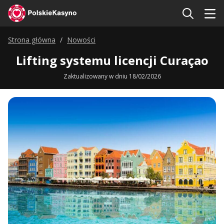
Strona główna
Nowości
Lifting systemu licencji Curaçao
Zaktualizowany w dniu 18/02/2026