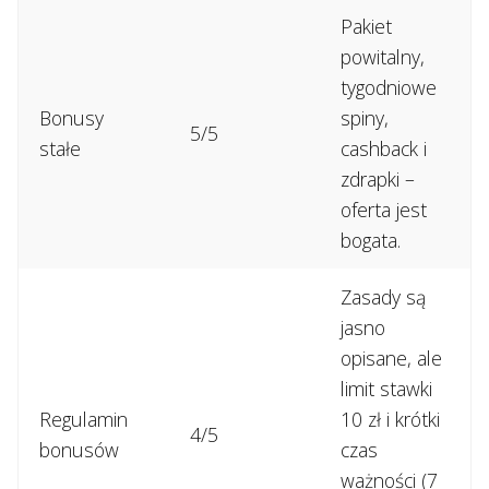
Pakiet
powitalny,
tygodniowe
Bonusy
spiny,
5/5
stałe
cashback i
zdrapki –
oferta jest
bogata.
Zasady są
jasno
opisane, ale
limit stawki
Regulamin
10 zł i krótki
4/5
bonusów
czas
ważności (7