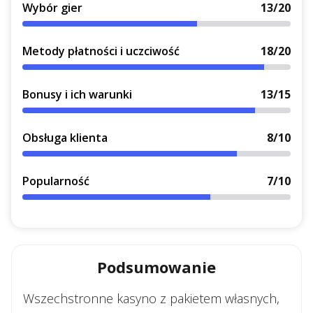
Wybór gier
13/20
Metody płatności i uczciwość
18/20
Bonusy i ich warunki
13/15
Obsługa klienta
8/10
Popularność
7/10
Podsumowanie
Wszechstronne kasyno z pakietem własnych,