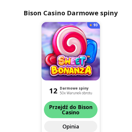
Bison Casino Darmowe spiny
93
12
Darmowe spiny
50x Warunek obrotu
Przejdź do Bison
Casino
Opinia