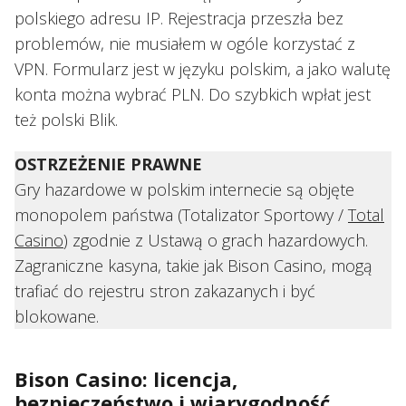
polskiego adresu IP. Rejestracja przeszła bez
problemów, nie musiałem w ogóle korzystać z
VPN. Formularz jest w języku polskim, a jako walutę
konta można wybrać PLN. Do szybkich wpłat jest
też polski Blik.
OSTRZEŻENIE PRAWNE
Gry hazardowe w polskim internecie są objęte
monopolem państwa (Totalizator Sportowy /
Total
Casino
) zgodnie z Ustawą o grach hazardowych.
Zagraniczne kasyna, takie jak Bison Casino, mogą
trafiać do rejestru stron zakazanych i być
blokowane.
Bison Casino: licencja,
bezpieczeństwo i wiarygodność