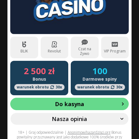
Czat na
BLIK
Revolut
VIP Program
Żywo
2 500 zł
100
Bonus
Darmowe spiny
warunek obrotu
30x
warunek obrotu
30x
Do kasyna
Nasza opinia
18+ | Graj odpowiedzialnie |
Anonimowihazardzisci.org
Bonus
powitalny przyznawany jest jako dodatkowe 100% środków przy