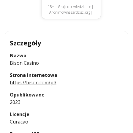
18+ | Graj odpowiedzialnie|
Anonimowihazardzisci.org
|
Bonus powitalny przyznawany
jest jako dodatkowe 100%
środków przy pierwszym
depozycie. Minimalna wpłata
kwalifikująca do promocji wynosi
Szczegóły
20 zł.|
Obowiązują zasady i
warunki
Nazwa
Bison Casino
Strona internetowa
https://bison.com/pl/
Opublikowane
2023
Licencje
Curacao