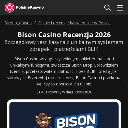
Strona główna
Opinie i recenzje kasyn online w Polsce
Bison Casino Recenzja 2026
Szczegółowy test kasyna z unikalnym systemem
zdrapek i płatnościami BLIK
Bison Casino wita graczy solidnym pakietem na start i
unikalnymi funkcjami, zwłaszcza Bison Drop. Sprawdziłem
licencję, przetestowałem płatności przez BLIK i ofertę gier
slotowych. Przeczytaj moją recenzję Bison Casino i przekonaj
się, czy to operator dla Ciebie.
Zaktualizowany w dniu 30/06/2026