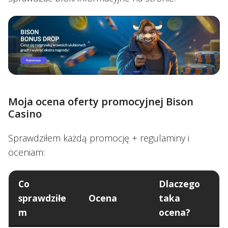
Moja ocena oferty promocyjnej Bison
Casino
Sprawdziłem każdą promocję + regulaminy i
oceniam:
Co
Dlaczego
sprawdziłe
Ocena
taka
m
ocena?