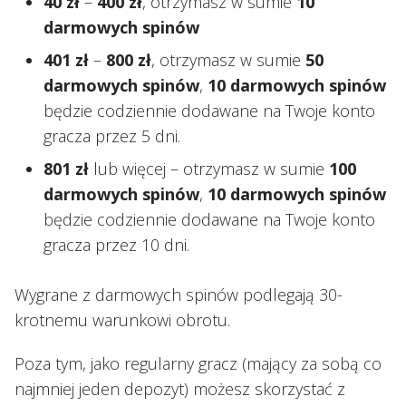
40 zł
–
400 zł
, otrzymasz w sumie
10
darmowych spinów
401 zł
–
800 zł
, otrzymasz w sumie
50
darmowych spinów
,
10 darmowych spinów
będzie codziennie dodawane na Twoje konto
gracza przez 5 dni.
801 zł
lub więcej – otrzymasz w sumie
100
darmowych spinów
,
10 darmowych spinów
będzie codziennie dodawane na Twoje konto
gracza przez 10 dni.
Wygrane z darmowych spinów podlegają 30-
krotnemu warunkowi obrotu.
Poza tym, jako regularny gracz (mający za sobą co
najmniej jeden depozyt) możesz skorzystać z