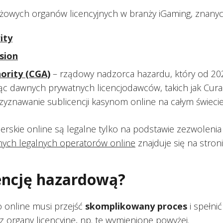
tiżowych organów licencyjnych w branży iGaming, znanyc
ity
sion
ority (CGA)
– rządowy nadzorca hazardu, który od 202
ąc dawnych prywatnych licencjodawców, takich jak Cura
zyznawanie sublicencji kasynom online na całym świeci
rskie online są legalne tylko na podstawie zezwolenia
lnych legalnych operatorów online
znajduje się na stroni
cencję hazardową?
o online musi przejść
skomplikowany proces
i spełni
 organy licencyjne, np. te wymienione powyżej.