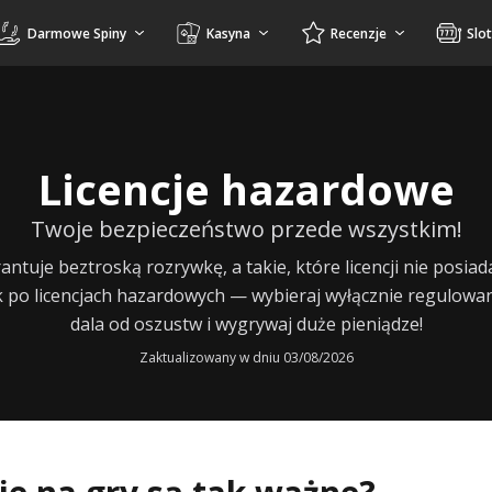
Darmowe Spiny
Kasyna
Recenzje
Slo
Licencje hazardowe
Twoje bezpieczeństwo przede wszystkim!
antuje beztroską rozrywkę, a takie, które licencji nie posiad
po licencjach hazardowych — wybieraj wyłącznie regulowane
dala od oszustw i wygrywaj duże pieniądze!
Zaktualizowany w dniu 03/08/2026