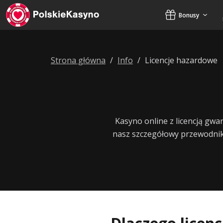
Bonusy
Strona główna
Info
Licencje hazardowe
Kasyno online z licencją gwar
nasz szczegółowy przewodnik 