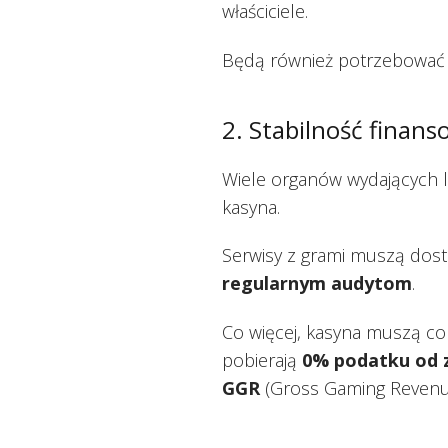
właściciele.
Będą również potrzebować r
2. Stabilność finans
Wiele organów wydających l
kasyna.
Serwisy z grami muszą dost
regularnym audytom
.
Co więcej, kasyna muszą co r
pobierają
0% podatku od 
GGR
(Gross Gaming Revenue,