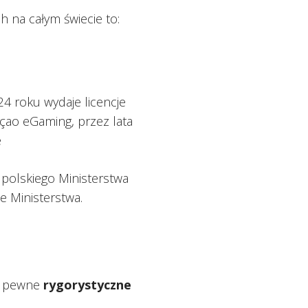
h na całym świecie to:
4 roku wydaje licencje
çao eGaming, przez lata
e
 polskiego Ministerstwa
e Ministerstwa.
ć pewne
rygorystyczne