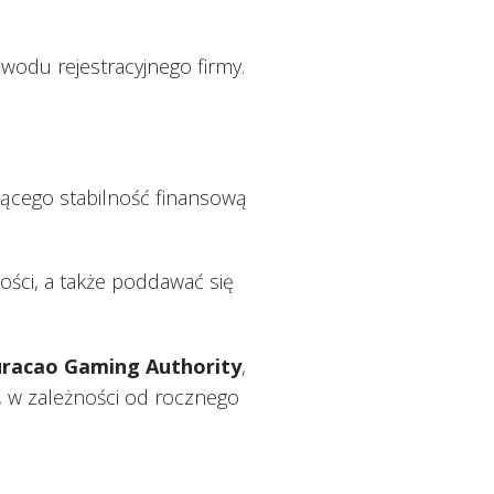
wodu rejestracyjnego firmy.
ącego stabilność finansową
ości, a także poddawać się
racao Gaming Authority
,
, w zależności od rocznego