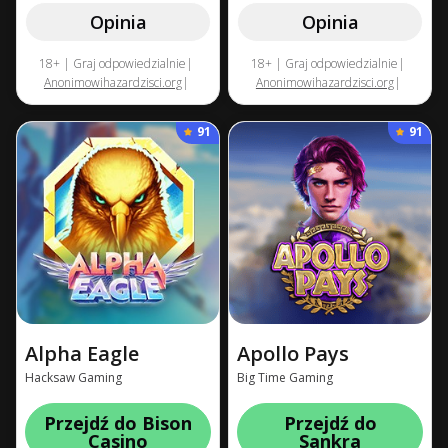
Opinia
Opinia
18+ | Graj odpowiedzialnie|
18+ | Graj odpowiedzialnie|
Anonimowihazardzisci.org
|
Anonimowihazardzisci.org
|
Oferta dla nowych użytkowników.
Kasyno oferuje hojny bonus
Minimalna wpłata 80 zł.|
powitalny oraz darmowe spiny,
91
91
Obowiązują zasady i warunki
które można otrzymać wpłacając
minimalny depozyt w wysokości
90 zł. Depozyt i bonusowe środki
należy obrócić 35 razy. Wpłaty
Skrill i Neteller nie kwalifikują się
do tej promocji.|
Obowiązują
zasady i warunki
Alpha Eagle
Apollo Pays
Hacksaw Gaming
Big Time Gaming
Przejdź do Bison
Przejdź do
Casino
Sankra