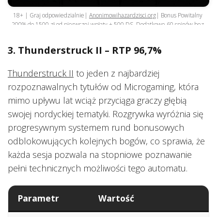
18+ | Graj odpowiedzialnie|
Anonimowihazardzisci.org
| Bonus Powitalny
200% do 1500 zł od pierwszej wpłaty + 500 DS. Dodatkowe 60 spinów bez
depozytu zostanie dodane automatycznie po rejestracji konta w kasynie.
Spiny bez depozytu objęte 40-krotnym warunkiem obrotu.|
Obowiązują
3. Thunderstruck II – RTP 96,7%
zasady i warunki
Thunderstruck II
to jeden z najbardziej
rozpoznawalnych tytułów od Microgaming, która
mimo upływu lat wciąż przyciąga graczy głębią
swojej nordyckiej tematyki. Rozgrywka wyróżnia się
progresywnym systemem rund bonusowych
odblokowujących kolejnych bogów, co sprawia, że
każda sesja pozwala na stopniowe poznawanie
pełni technicznych możliwości tego automatu.
Parametr
Wartość