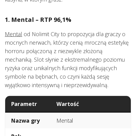
1. Mental – RTP 96,1%
Mental
od Nolimit City to propozycja dla graczy o
mocnych nerwach, którzy cenią mroczną estetykę
horroru połączoną z niezwykle złożoną
mechaniką. Slot słynie z ekstremalnego poziomu
ryzyka oraz unikalnych funkcji modyfikujących
symbole na bębnach, co czyni każdą sesję
wyjątkowo intensywną i nieprzewidywalną.
Parametr
Wartość
Nazwa gry
Mental