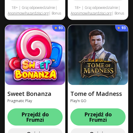
18+ | Graj odpowiedzialnie|
18+ | Graj odpowiedzialnie|
Anonimowihazardzisci.org
| Bonus
Anonimowihazardzisci.org
| Bonus
powitalny przyznawany jest
powitalny 100% do 2250 zł + 200
proporcjonalnie względem
FS + 1 Bonus Crab. Minimalna
93
93
pierwszej wpłaty. Minimalna
wpłata 90 zł.|
Obowiązują zasady
wpłata to 90 złotych.|
Obowiązują
i warunki
zasady i warunki
Sweet Bonanza
Tome of Madness
Pragmatic Play
Play’n GO
Przejdź do
Przejdź do
Frumzi
Frumzi