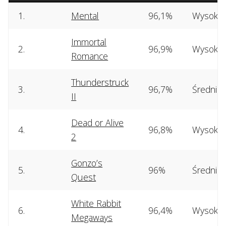
1.
Mental
96,1%
Wysoka
Immortal
2.
96,9%
Wysoka
Romance
Thunderstruck
3.
96,7%
Średnia
II
Dead or Alive
4.
96,8%
Wysoka
2
Gonzo’s
5.
96%
Średnia
Quest
White Rabbit
6.
96,4%
Wysoka
Megaways