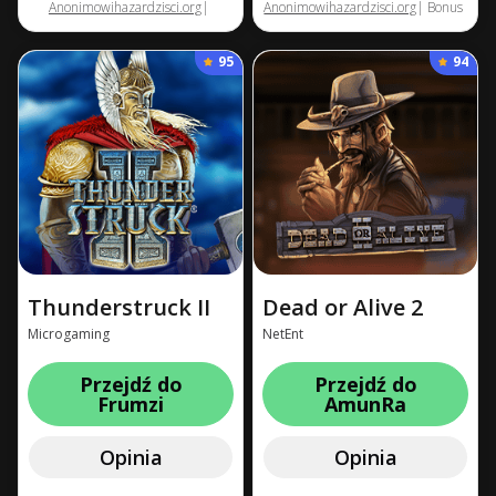
Anonimowihazardzisci.org
|
Anonimowihazardzisci.org
| Bonus
Oferta powitalna skierowana jest
Powitalny 200% do 1500 zł od
tylko dla nowych graczy. W
pierwszej wpłaty + 500 DS.
95
94
ramach pierwszego i drugiego
Dodatkowe 60 spinów bez
depozytu można łącznie otrzymać
depozytu zostanie dodane
do 3000 zł i 200 darmowych
automatycznie po rejestracji konta
spinów. Wymagany obrót dla
w kasynie. Spiny bez depozytu
środków bonusowych to 40x, a dla
objęte 40-krotnym warunkiem
darmowych spinów to 35x.|
obrotu.|
Obowiązują zasady i
Obowiązują zasady i warunki
warunki
Thunderstruck II
Dead or Alive 2
Microgaming
NetEnt
Przejdź do
Przejdź do
Frumzi
AmunRa
Opinia
Opinia