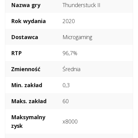
Nazwa gry
Thunderstuck II
Rok wydania
2020
Dostawca
Microgaming
RTP
96,7%
Zmienność
Średnia
Min. zakład
0,3
Maks. zakład
60
Maksymalny
x8000
zysk