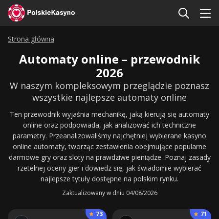
Strona główna
Automaty online – przewodnik
2026
W naszym kompleksowym przeglądzie poznasz
wszystkie najlepsze automaty online
Ten przewodnik wyjaśnia mechanikę, jaką kierują się automaty
online oraz podpowiada, jak analizować ich techniczne
parametry. Przeanalizowaliśmy najchętniej wybierane kasyno
online automaty, tworząc zestawienia obejmujące popularne
darmowe gry oraz sloty na prawdziwe pieniądze. Poznaj zasady
rzetelnej oceny gier i dowiedz się, jak świadomie wybierać
najlepsze tytuły dostępne na polskim rynku.
Zaktualizowany w dniu 04/08/2026
73
71