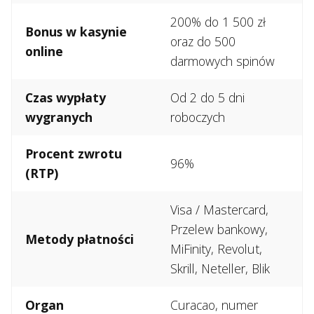
200% do 1 500 zł
Bonus w kasynie
oraz do 500
online
darmowych spinów
Czas wypłaty
Od 2 do 5 dni
wygranych
roboczych
Procent zwrotu
96%
(RTP)
Visa / Mastercard,
Przelew bankowy,
Metody płatności
MiFinity, Revolut,
Skrill, Neteller, Blik
Organ
Curacao, numer