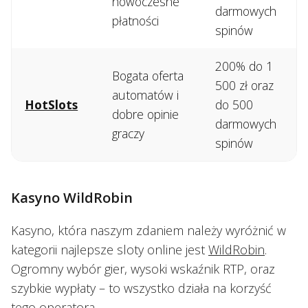
nowoczesne
darmowych
płatności
spinów
200% do 1
Bogata oferta
500 zł oraz
automatów i
HotSlots
do 500
dobre opinie
darmowych
graczy
spinów
Kasyno WildRobin
Kasyno, która naszym zdaniem należy wyróżnić w
kategorii najlepsze sloty online jest
WildRobin
.
Ogromny wybór gier, wysoki wskaźnik RTP, oraz
szybkie wypłaty – to wszystko działa na korzyść
tego operatora.