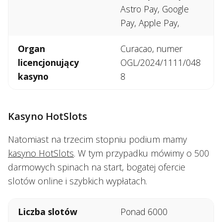
Astro Pay, Google
Pay, Apple Pay,
Organ
Curacao, numer
licencjonujący
OGL/2024/1111/048
kasyno
8
Kasyno HotSlots
Natomiast na trzecim stopniu podium mamy
kasyno HotSlots
. W tym przypadku mówimy o 500
darmowych spinach na start, bogatej ofercie
slotów online i szybkich wypłatach.
Liczba slotów
Ponad 6000