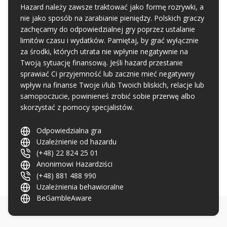
Hazard należy zawsze traktować jako formę rozrywki, a
nie jako sposób na zarabianie pieniędzy. Polskich graczy
zachęcamy do odpowiedzialnej gry poprzez ustalanie
limitów czasu i wydatków. Pamiętaj, by grać wyłącznie
za środki, których utrata nie wpłynie negatywnie na
Twoją sytuację finansową. Jeśli hazard przestanie
sprawiać Ci przyjemność lub zacznie mieć negatywny
wpływ na finanse Twoje i/lub Twoich bliskich, relacje lub
samopoczucie, powinieneś zrobić sobie przerwę albo
skorzystać z pomocy specjalistów.
Odpowiedzialna gra
Uzależnienie od hazardu
(+48) 22 824 25 01
Anonimowi Hazardziści
(+48) 881 488 990
Uzależnienia behawioralne
BeGambleAware