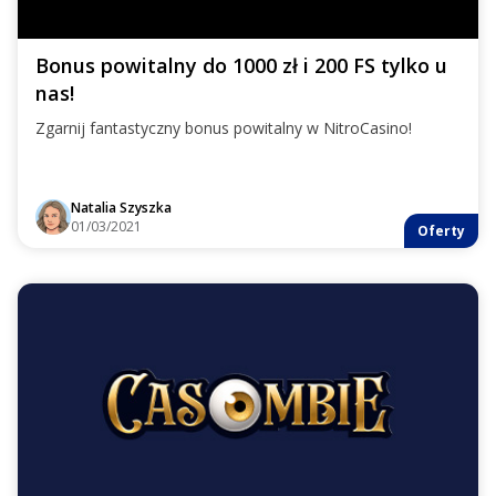
Bonus powitalny do 1000 zł i 200 FS tylko u
nas!
Zgarnij fantastyczny bonus powitalny w NitroCasino!
Natalia Szyszka
01/03/2021
Oferty