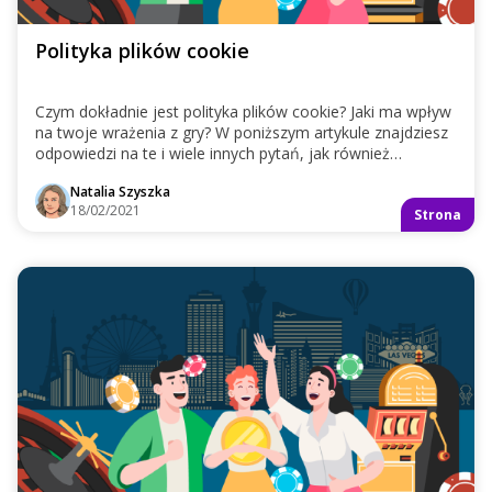
Polityka plików cookie
Czym dokładnie jest polityka plików cookie? Jaki ma wpływ
na twoje wrażenia z gry? W poniższym artykule znajdziesz
odpowiedzi na te i wiele innych pytań, jak również
aktualizacje roku 2026!
Natalia Szyszka
18/02/2021
Strona