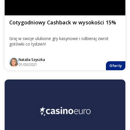
Cotygodniowy Cashback w wysokości 15%
Graj w swoje ulubione gry kasynowe i odbieraj zwrot
gotówki co tydzień!
Natalia Szyszka
01/03/2021
Oferty