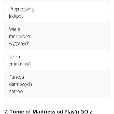
Progresywny
jackpot
Wiele
możliwości
wygranych
Niska
zmienność
Funkcja
darmowych
spinów
7.
Tome of Madness
od Play’n GO z