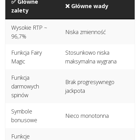
✅ Główne
❌ Główne wady
zalety
Wysokie RTP ~
Niska zmienność
96,7%
Funkcja Fairy
Stosunkowo niska
Magic
maksymalna wygrana
Funkcja
Brak progresywnego
darmowych
jackpota
spinów
Symbole
Nieco monotonna
bonusowe
Funkcje