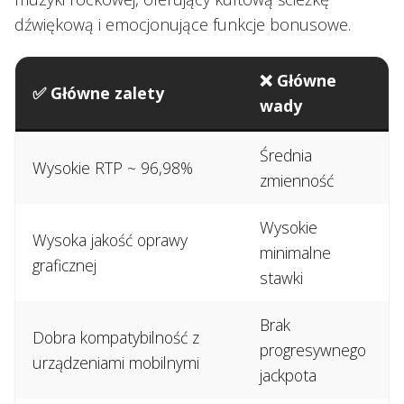
dźwiękową i emocjonujące funkcje bonusowe.
❌ Główne
✅ Główne zalety
wady
Średnia
Wysokie RTP ~ 96,98%
zmienność
Wysokie
Wysoka jakość oprawy
minimalne
graficznej
stawki
Brak
Dobra kompatybilność z
progresywnego
urządzeniami mobilnymi
jackpota