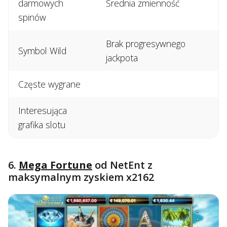
darmowych
Średnia zmienność
spinów
Brak progresywnego
Symbol Wild
jackpota
Częste wygrane
Interesująca
grafika slotu
6.
Mega Fortune
od NetEnt z
maksymalnym zyskiem x2162