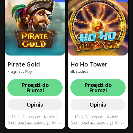
Dodatkowe 60 spinów bez
Dodatkowe 60 spinów bez
depozytu zostanie dodane
depozytu zostanie dodane
automatycznie po rejestracji konta
automatycznie po rejestracji konta
w kasynie. Spiny bez depozytu
w kasynie. Spiny bez depozytu
objęte 40-krotnym warunkiem
objęte 40-krotnym warunkiem
obrotu.|
Obowiązują zasady i
obrotu.|
Obowiązują zasady i
warunki
warunki
Pirate Gold
Ho Ho Tower
Pragmatic Play
Elk Studios
Przejdź do
Przejdź do
Frumzi
Frumzi
Opinia
Opinia
18+ | Graj odpowiedzialnie|
18+ | Graj odpowiedzialnie|
Anonimowihazardzisci.org
| Bonus
Anonimowihazardzisci.org
| Bonus
powitalny przyznawany jest
powitalny przyznawany jest