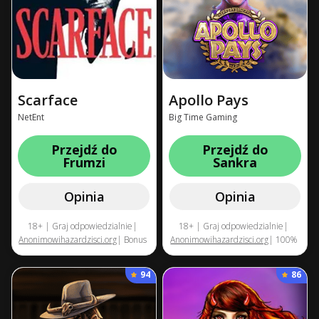
Scarface
Apollo Pays
NetEnt
Big Time Gaming
Przejdź do
Przejdź do
Frumzi
Sankra
Opinia
Opinia
18+ | Graj odpowiedzialnie|
18+ | Graj odpowiedzialnie|
Anonimowihazardzisci.org
| Bonus
Anonimowihazardzisci.org
| 100%
powitalny przyznawany jest
bonusu od pierwszej wpłaty!|
proporcjonalnie względem
Obowiązują zasady i warunki
94
86
pierwszej wpłaty. Minimalna
wpłata to 90 złotych.|
Obowiązują
zasady i warunki