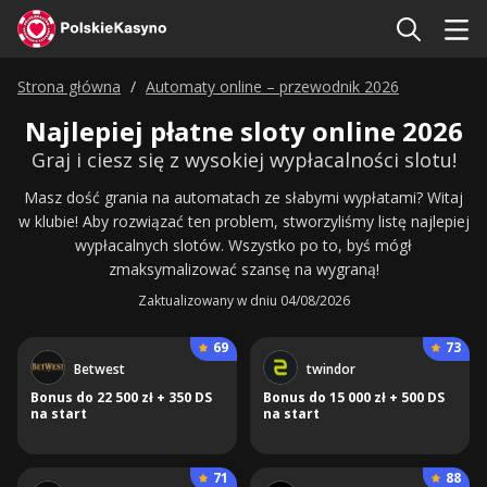
Strona główna
Automaty online – przewodnik 2026
Najlepiej płatne sloty online 2026
Graj i ciesz się z wysokiej wypłacalności slotu!
Masz dość grania na automatach ze słabymi wypłatami? Witaj
w klubie! Aby rozwiązać ten problem, stworzyliśmy listę najlepiej
wypłacalnych slotów. Wszystko po to, byś mógł
zmaksymalizować szansę na wygraną!
Zaktualizowany w dniu 04/08/2026
69
73
Betwest
twindor
Bonus do 22 500 zł + 350 DS
Bonus do 15 000 zł + 500 DS
na start
na start
71
88