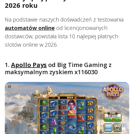
2026 roku
Na podstawie naszych doświadczeń z testowania
automatów online
od licencjonowanych
dostawców, powstała lista 10 najlepiej płatnych
slotów online w 2026.
1.
Apollo Pays
od Big Time Gaming z
maksymalnym zyskiem x116030