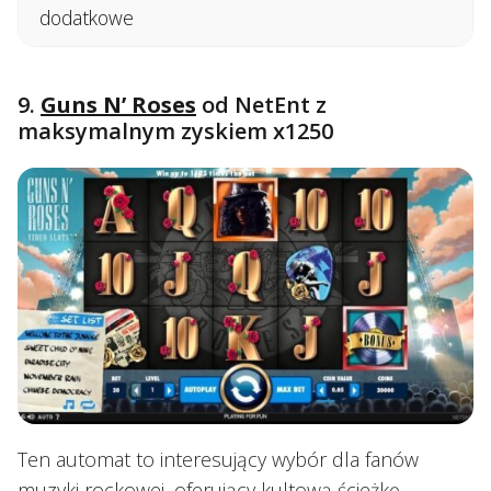
dodatkowe
9.
Guns N’ Roses
od NetEnt z
maksymalnym zyskiem x1250
Ten automat to interesujący wybór dla fanów
muzyki rockowej, oferujący kultową ścieżkę