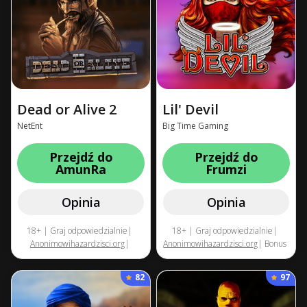
Dead or Alive 2
Lil' Devil
NetEnt
Big Time Gaming
Przejdź do
Przejdź do
AmunRa
Frumzi
Opinia
Opinia
18+ | Graj odpowiedzialnie|
18+ | Graj odpowiedzialnie|
Anonimowihazardzisci.org
|
Anonimowihazardzisci.org
| Bonus
Oferta dla nowych graczy. Aby
powitalny przyznawany jest
otrzymać bonus, należy wpłacić co
proporcjonalnie względem
82
97
najmniej 90 zł.|
Obowiązują
pierwszej wpłaty. Minimalna
zasady i warunki
wpłata to 90 złotych.|
Obowiązują