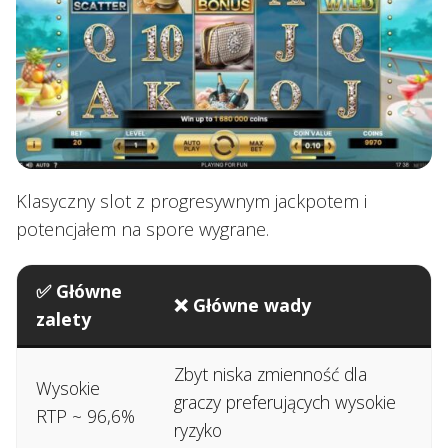
Klasyczny slot z progresywnym jackpotem i
potencjałem na spore wygrane.
✅ Główne
❌ Główne wady
zalety
Zbyt niska zmienność dla
Wysokie
graczy preferujących wysokie
RTP ~ 96,6%
ryzyko