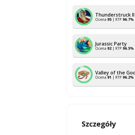
Thunderstruck II
Ocena
95
| RTP
96.7%
Jurassic Party
Ocena
92
| RTP
96.5%
Valley of the Go
Ocena
91
| RTP
96.2%
Szczegóły