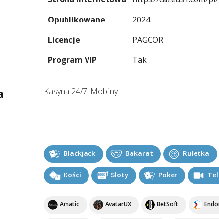
Opublikowane
2024
Licencje
PAGCOR
Program VIP
Tak
a
Kasyna 24/7, Mobilny
Blackjack
Bakarat
Ruletka
Kości
Sloty
Poker
Tel
Amatic
AvatarUX
BetSoft
Endo