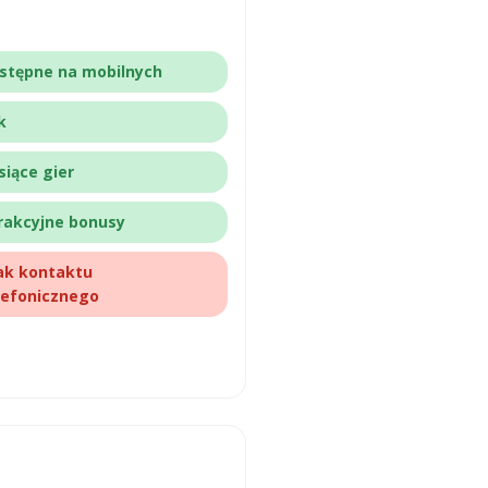
stępne na mobilnych
k
siące gier
rakcyjne bonusy
ak kontaktu
lefonicznego