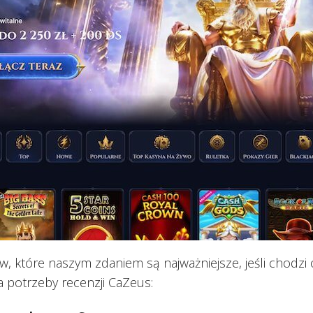
ów, które naszym zdaniem są najważniejsze, jeśli chodz
a potrzeby recenzji CaZeus: