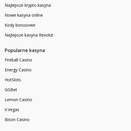
Najlepsze krypto kasyna
Nowe kasyna online
Kody bonusowe
Najlepsze kasyna Revolut
Popularne kasyna
Fireball Casino
Energy Casino
HotSlots
GGBet
Lemon Casino
V.Vegas
Bison Casino