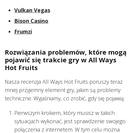
Vulkan Vegas
Bison Casino
Frumzi
Rozwiązania problemów, które mogą
pojawić się trakcie gry w All Ways
Hot Fruits
Nasza recenzja All Ways Hot Fruits poruszy teraz
mniej przyjemny element gry, jakim są problemy
techniczne. Wyjaśniamy, co zrobić, gdy się pojawią:
Pierwszym krokiem, który musisz w takich
sytuacjach wykonać, jest sprawdzenie swojego
połączenia z internetem. W tym celu można