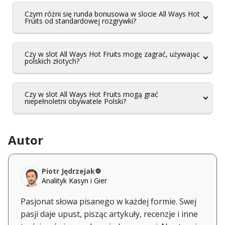
Czym różni się runda bonusowa w slocie All Ways Hot
Fruits od standardowej rozgrywki?
Czy w slot All Ways Hot Fruits mogę zagrać, używając
polskich złotych?
Czy w slot All Ways Hot Fruits mogą grać
niepełnoletni obywatele Polski?
Autor
Piotr Jędrzejak
Analityk Kasyn i Gier
Pasjonat słowa pisanego w każdej formie. Swej
pasji daje upust, pisząc artykuły, recenzje i inne