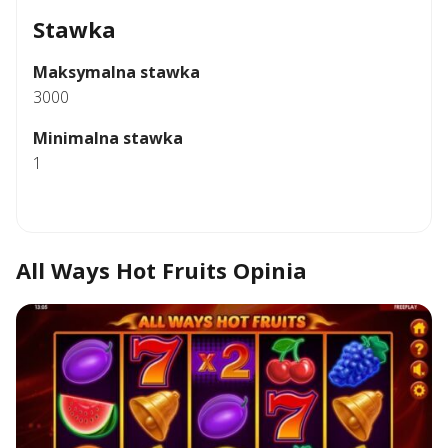
Stawka
Maksymalna stawka
3000
Minimalna stawka
1
All Ways Hot Fruits Opinia