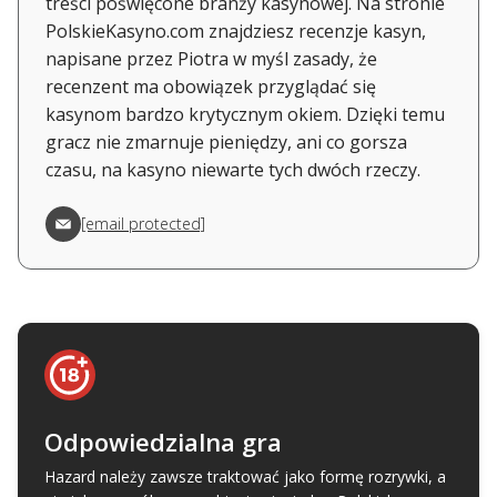
treści poświęcone branży kasynowej. Na stronie
PolskieKasyno.com znajdziesz recenzje kasyn,
napisane przez Piotra w myśl zasady, że
recenzent ma obowiązek przyglądać się
kasynom bardzo krytycznym okiem. Dzięki temu
gracz nie zmarnuje pieniędzy, ani co gorsza
czasu, na kasyno niewarte tych dwóch rzeczy.
[email protected]
Odpowiedzialna gra
Hazard należy zawsze traktować jako formę rozrywki, a