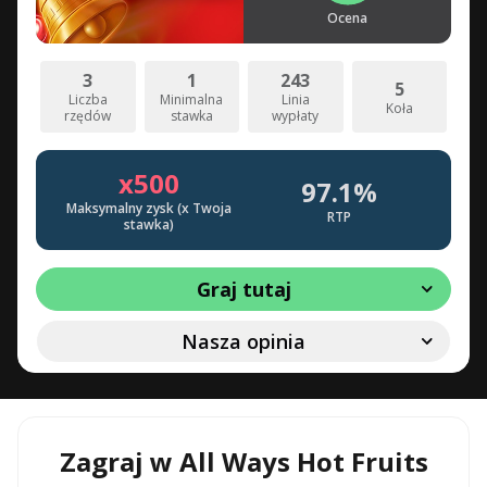
Ocena
3
1
243
5
Liczba
Minimalna
Linia
Koła
rzędów
stawka
wypłaty
x500
97.1%
Maksymalny zysk (x Twoja
RTP
stawka)
Graj tutaj
Nasza opinia
Zagraj w All Ways Hot Fruits