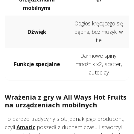
mobilnymi
Odgłos kręcącego się
Dźwięk
bębna, bez muzyki w
tle
Darmowe spiny,
Funkcje specjalne
mnożnik x2, scatter,
autoplay
Wrażenia z gry w All Ways Hot Fruits
na urządzeniach mobilnych
To bardzo tradycyjny slot, jednak jego producent,
czyli
Amatic
poszedł z duchem czasu i stworzył