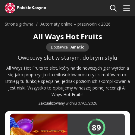
Strona główna
Automaty online – przewodnik 2026
All Ways Hot Fruits
Dostawca :
Amatic
Owocowy slot w starym, dobrym stylu
All Ways Hot Fruits to slot, który na tle nowszych gier wyróżnia
się jako propozycja dla miłośników prostoty i klimatów retro.
Istnieją tu funkcje specjalne, jednak poziom ich skomplikowania
jest niski. Wszystko to opisujemy w naszej pełnej recenzji All
Ways Hot Fruits!
Zaktualizowany w dniu 07/05/2026
89