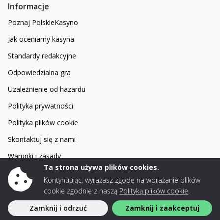
Informacje
Poznaj PolskieKasyno
Jak oceniamy kasyna
Standardy redakcyjne
Odpowiedzialna gra
Uzależnienie od hazardu
Polityka prywatności
Polityka plików cookie
Skontaktuj się z nami
Warunki i zasady
Ta strona używa plików cookies.
Mapa witryny
Kontynuując, wyrażasz zgodę na wdrażanie plików
cookie zgodnie z naszą
Polityką plików cookie
.
Zamknij i odrzuć
Zamknij i zaakceptuj