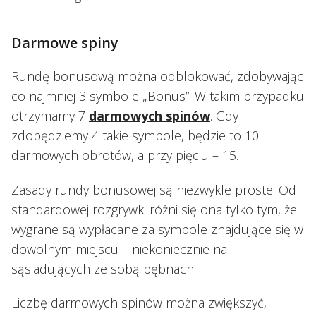
Darmowe spiny
Rundę bonusową można odblokować, zdobywając
co najmniej 3 symbole „Bonus”. W takim przypadku
otrzymamy 7
darmowych spinów
. Gdy
zdobędziemy 4 takie symbole, będzie to 10
darmowych obrotów, a przy pięciu – 15.
Zasady rundy bonusowej są niezwykle proste. Od
standardowej rozgrywki różni się ona tylko tym, że
wygrane są wypłacane za symbole znajdujące się w
dowolnym miejscu – niekoniecznie na
sąsiadujących ze sobą bębnach.
Liczbę darmowych spinów można zwiększyć,