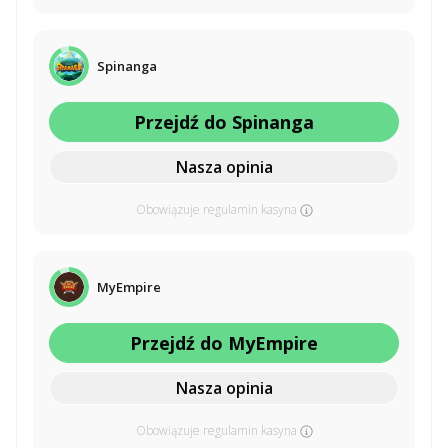
Spinanga
Przejdź do Spinanga
Nasza opinia
Obowiązuje regulamin kasyna
MyEmpire
Przejdź do MyEmpire
Nasza opinia
Obowiązuje regulamin kasyna