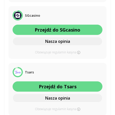
SGcasino
Przejdź do SGcasino
Nasza opinia
Obowiązuje regulamin kasyna
Tsars
Przejdź do Tsars
Nasza opinia
Obowiązuje regulamin kasyna