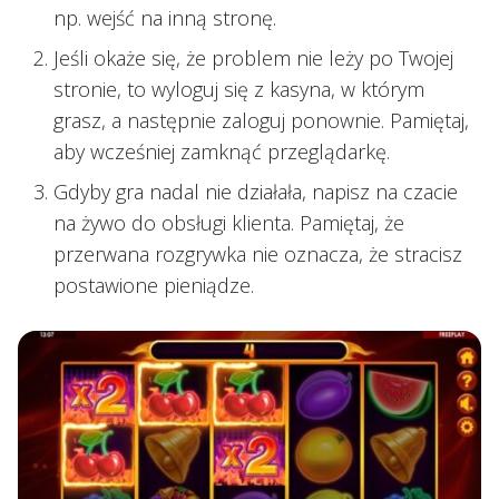
np. wejść na inną stronę.
Jeśli okaże się, że problem nie leży po Twojej
stronie, to wyloguj się z kasyna, w którym
grasz, a następnie zaloguj ponownie. Pamiętaj,
aby wcześniej zamknąć przeglądarkę.
Gdyby gra nadal nie działała, napisz na czacie
na żywo do obsługi klienta. Pamiętaj, że
przerwana rozgrywka nie oznacza, że stracisz
postawione pieniądze.