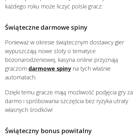
każdego roku może liczyć polski gracz:
Świąteczne darmowe spiny
Ponieważ w okresie świątecznym dostawcy gier
wypuszczają nowe sloty o tematyce
bożonarodzeniowej, kasyna online przyznają
graczom
darmowe spiny
na tych właśnie
automatach.
Dzięki temu gracze mają możliwość podjęcia gry za
darmo i spróbowania szczęścia bez ryzyka utraty
własnych środków!
Świąteczny bonus powitalny