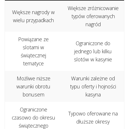
Większe zróżnicowanie
Większe nagrody w
typów oferowanych
wielu przypadkach
nagród
Powiązane ze
Ograniczone do
slotami w
jednego lub kilku
świątecznej
slotów w kasynie
tematyce
Możliwe niższe
Warunki zależne od
warunki obrotu
typu oferty i hojności
bonusem
kasyna
Ograniczone
Typowo oferowane na
czasowo do okresu
dłuższe okresy
świątecznego