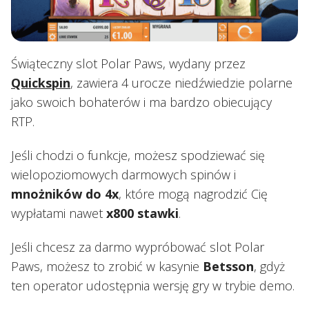
Świąteczny slot Polar Paws, wydany przez
Quickspin
, zawiera 4 urocze niedźwiedzie polarne
jako swoich bohaterów i ma bardzo obiecujący
RTP.
Jeśli chodzi o funkcje, możesz spodziewać się
wielopoziomowych darmowych spinów i
mnożników do 4x
, które mogą nagrodzić Cię
wypłatami nawet
x800 stawki
.
Jeśli chcesz za darmo wypróbować slot Polar
Paws, możesz to zrobić w kasynie
Betsson
, gdyż
ten operator udostępnia wersję gry w trybie demo.