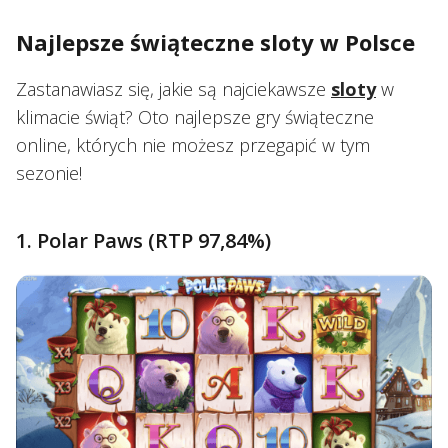
Najlepsze świąteczne sloty w Polsce
Zastanawiasz się, jakie są najciekawsze
sloty
w
klimacie świąt? Oto najlepsze gry świąteczne
online, których nie możesz przegapić w tym
sezonie!
1. Polar Paws (RTP 97,84%)