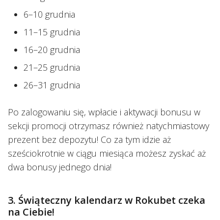
6–10 grudnia
11–15 grudnia
16–20 grudnia
21–25 grudnia
26–31 grudnia
Po zalogowaniu się, wpłacie i aktywacji bonusu w
sekcji promocji otrzymasz również natychmiastowy
prezent bez depozytu! Co za tym idzie aż
sześciokrotnie w ciągu miesiąca możesz zyskać aż
dwa bonusy jednego dnia!
3. Świąteczny kalendarz w Rokubet czeka
na Ciebie!