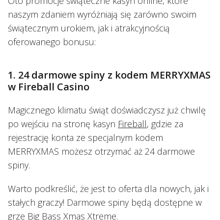
Oto promocje świąteczne kasyn online, które
naszym zdaniem wyróżniają się zarówno swoim
świątecznym urokiem, jak i atrakcyjnością
oferowanego bonusu:
1. 24 darmowe spiny z kodem MERRYXMAS
w Fireball Casino
Magicznego klimatu świąt doświadczysz już chwilę
po wejściu na stronę kasyn
Fireball
, gdzie za
rejestrację konta ze specjalnym kodem
MERRYXMAS możesz otrzymać aż 24 darmowe
spiny.
Warto podkreślić, że jest to oferta dla nowych, jak i
stałych graczy! Darmowe spiny będą dostępne w
grze Big Bass Xmas Xtreme.