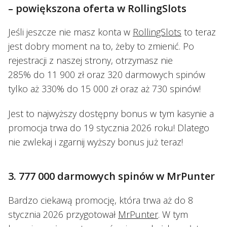
– powiększona oferta w RollingSlots
Jeśli jeszcze nie masz konta w
RollingSlots
to teraz
jest dobry moment na to, żeby to zmienić. Po
rejestracji z naszej strony, otrzymasz nie
285% do 11 900 zł oraz 320 darmowych spinów
tylko aż 330% do 15 000 zł oraz aż 730 spinów!
Jest to najwyższy dostępny bonus w tym kasynie a
promocja trwa do 19 stycznia 2026 roku! Dlatego
nie zwlekaj i zgarnij wyższy bonus już teraz!
3. 777 000 darmowych spinów w MrPunter
Bardzo ciekawą promocję, która trwa aż do 8
stycznia 2026 przygotował
MrPunter
. W tym