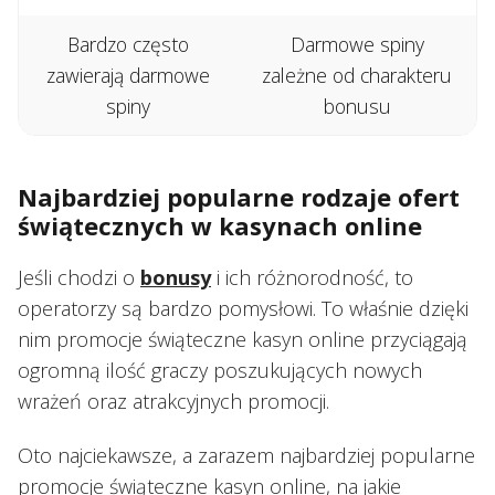
Bardzo często
Darmowe spiny
zawierają darmowe
zależne od charakteru
spiny
bonusu
Najbardziej popularne rodzaje ofert
świątecznych w kasynach online
Jeśli chodzi o
bonusy
i ich różnorodność, to
operatorzy są bardzo pomysłowi. To właśnie dzięki
nim promocje świąteczne kasyn online przyciągają
ogromną ilość graczy poszukujących nowych
wrażeń oraz atrakcyjnych promocji.
Oto najciekawsze, a zarazem najbardziej popularne
promocje świąteczne kasyn online, na jakie