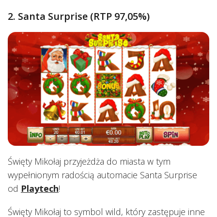
2. Santa Surprise (RTP 97,05%)
Święty Mikołaj przyjeżdża do miasta w tym
wypełnionym radością automacie Santa Surprise
od
Playtech
!
Święty Mikołaj to
symbol wild, który zastępuje inne