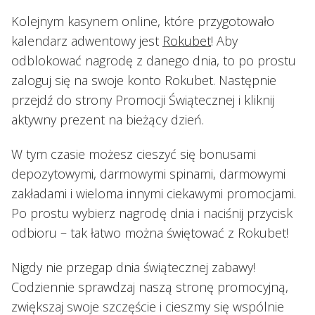
Kolejnym kasynem online, które przygotowało
kalendarz adwentowy jest
Rokubet
! Aby
odblokować nagrodę z danego dnia, to po prostu
zaloguj się na swoje konto Rokubet. Następnie
przejdź do strony Promocji Świątecznej i kliknij
aktywny prezent na bieżący dzień.
W tym czasie możesz cieszyć się bonusami
depozytowymi, darmowymi spinami, darmowymi
zakładami i wieloma innymi ciekawymi promocjami.
Po prostu wybierz nagrodę dnia i naciśnij przycisk
odbioru – tak łatwo można świętować z Rokubet!
Nigdy nie przegap dnia świątecznej zabawy!
Codziennie sprawdzaj naszą stronę promocyjną,
zwiększaj swoje szczęście i cieszmy się wspólnie