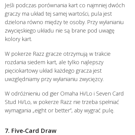
Jeśli podczas porównania kart co najmniej dwóch
graczy ma układ tej samej wartości, pula jest
dzielona równo między te osoby. Przy wyłanianiu
zwycięskiego układu nie są brane pod uwagę
kolory kart.
W pokerze Razz gracze otrzymują w trakcie
rozdania siedem kart, ale tylko najlepszy
pięciokartowy układ każdego gracza jest
uwzględniamy przy wyłanianiu zwycięzcy.
W odróżnieniu od gier Omaha Hi/Lo i Seven Card
Stud Hi/Lo, w pokerze Razz nie trzeba spełniać
wymagania „eight or better”, aby wygrać pulę.
7. Five-Card Draw