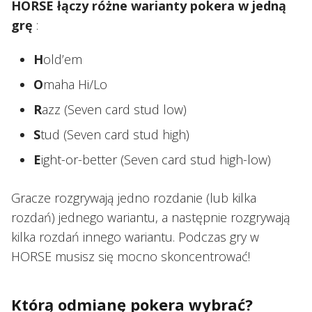
HORSE łączy różne warianty pokera w jedną
grę
:
H
old’em
O
maha Hi/Lo
R
azz (Seven card stud low)
S
tud (Seven card stud high)
E
ight-or-better (Seven card stud high-low)
Gracze rozgrywają jedno rozdanie (lub kilka
rozdań) jednego wariantu, a następnie rozgrywają
kilka rozdań innego wariantu. Podczas gry w
HORSE musisz się mocno skoncentrować!
Którą odmianę pokera wybrać?