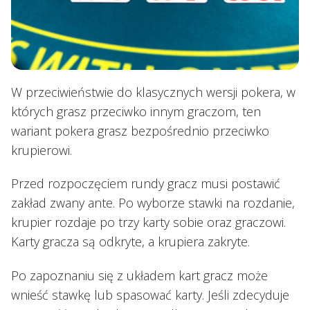
W przeciwieństwie do klasycznych wersji pokera, w
których grasz przeciwko innym graczom, ten
wariant pokera grasz bezpośrednio przeciwko
krupierowi.
Przed rozpoczęciem rundy gracz musi postawić
zakład zwany ante. Po wyborze stawki na rozdanie,
krupier rozdaje po trzy karty sobie oraz graczowi.
Karty gracza są odkryte, a krupiera zakryte.
Po zapoznaniu się z układem kart gracz może
wnieść stawkę lub spasować karty. Jeśli zdecyduje