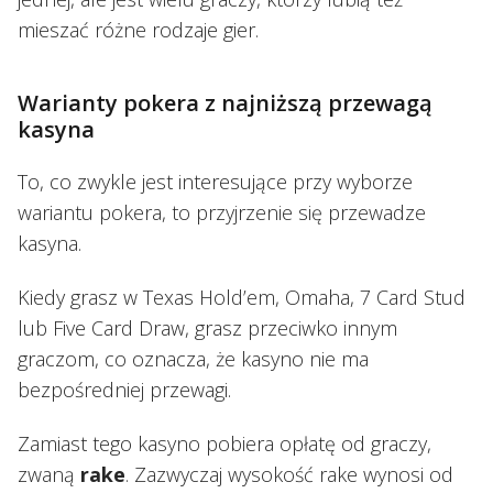
mieszać różne rodzaje gier.
Warianty pokera z najniższą przewagą
kasyna
To, co zwykle jest interesujące przy wyborze
wariantu pokera, to przyjrzenie się przewadze
kasyna.
Kiedy grasz w Texas Hold’em, Omaha, 7 Card Stud
lub Five Card Draw, grasz przeciwko innym
graczom, co oznacza, że kasyno nie ma
bezpośredniej przewagi.
Zamiast tego kasyno pobiera opłatę od graczy,
zwaną
rake
. Zazwyczaj wysokość rake wynosi od