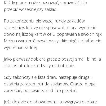
Każdy gracz może spasować, sprawdzić lub
przebić wcześniejszy zakład.
Po zakończeniu pierwszej rundy zakładów
uczestnicy, którzy nie spasowali, mogą wymienić
dowolną liczbę kart w celu poprawienia swoich rąk.
Można wymienić nawet wszystkie pięć kart albo nie
wymieniać żadnej.
Jako pierwszy dobiera gracz z pozycji small blind, a
jako ostatni ten siedzący na buttonie.
Gdy zakończy się faza draw, następuje druga i
ostatnia zarazem runda zakładów. Gracze mogą
zaczekać, postawić zakład lub przebić.
Jeśli dojdzie do showdownu, to wygrywa osoba z