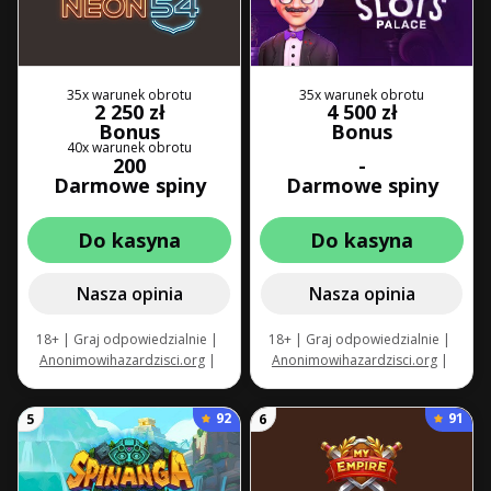
cashback i bonus gotówkowy w
Obowiązują zasady i warunki
kryptowalutach. |
Obowiązują
zasady i warunki
35x warunek obrotu
35x warunek obrotu
2 250 zł
4 500 zł
Bonus
Bonus
40x warunek obrotu
200
-
Darmowe spiny
Darmowe spiny
Do kasyna
Do kasyna
Nasza opinia
Nasza opinia
18+ | Graj odpowiedzialnie |
18+ | Graj odpowiedzialnie |
Anonimowihazardzisci.org
|
Anonimowihazardzisci.org
|
Bonus tylko dla nowych graczy.
Kasyno oferuje hojny bonus
Do wyboru jedna z pięciu opcji
powitalny oraz darmowe spiny,
92
91
5
6
bonusu powitalnego. Gracz
które można otrzymać
może wybrać tylko jedną z nich.
wpłacając minimalny depozyt w
Powyższa oferta objęta jest
wysokości 90 zł. Depozyt i
warunkiem obrotu, który wynosi
bonusowe środki należy