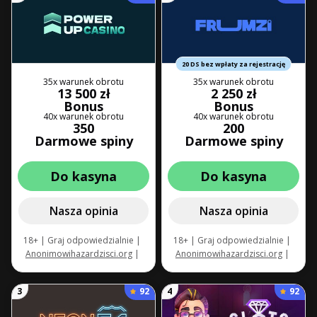
stronie to linki afiliacyjne, co oznacza, że jeśli klikniesz w jeden z
nich i dokonasz wpłaty, PolskieKasyno.com może otrzymać
prowizję – bez żadnych dodatkowych kosztów dla Ciebie.
20 DS bez wpłaty za rejestrację
35x warunek obrotu
35x warunek obrotu
13 500 zł
2 250 zł
Bonus
Bonus
40x warunek obrotu
40x warunek obrotu
350
200
Darmowe spiny
Darmowe spiny
Do kasyna
Do kasyna
Nasza opinia
Nasza opinia
18+ | Graj odpowiedzialnie |
18+ | Graj odpowiedzialnie |
Anonimowihazardzisci.org
|
Anonimowihazardzisci.org
|
Dostępne 3 bonusy powitalne
Bonus powitalny przyznawany
do wyboru. Klasyczny format -
jest proporcjonalnie względem
92
92
3
4
13 500 zł + 350 darmowych
pierwszej wpłaty. Minimalna
spinów na start w 4 depozytach.
wpłata to 90 złotych. |