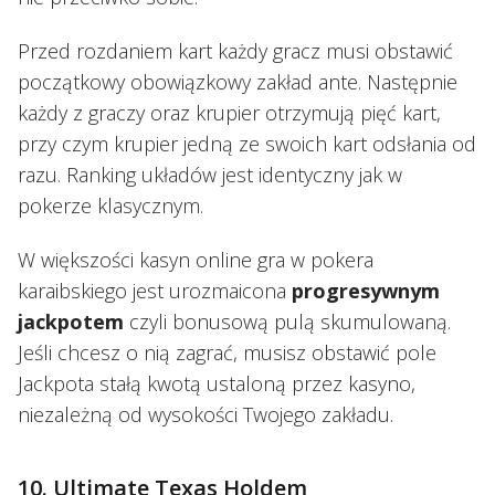
Przed rozdaniem kart każdy gracz musi obstawić
początkowy obowiązkowy zakład ante. Następnie
każdy z graczy oraz krupier otrzymują pięć kart,
przy czym krupier jedną ze swoich kart odsłania od
razu. Ranking układów jest identyczny jak w
pokerze klasycznym.
W większości kasyn online gra w pokera
karaibskiego jest urozmaicona
progresywnym
jackpotem
czyli bonusową pulą skumulowaną.
Jeśli chcesz o nią zagrać, musisz obstawić pole
Jackpota stałą kwotą ustaloną przez kasyno,
niezależną od wysokości Twojego zakładu.
10. Ultimate Texas Holdem