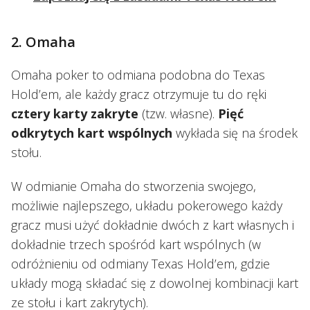
2. Omaha
Omaha poker to odmiana podobna do Texas
Hold’em, ale każdy gracz otrzymuje tu do ręki
cztery karty zakryte
(tzw. własne).
Pięć
odkrytych kart wspólnych
wykłada się na środek
stołu.
W odmianie Omaha do stworzenia swojego,
możliwie najlepszego, układu pokerowego każdy
gracz musi użyć dokładnie dwóch z kart własnych i
dokładnie trzech spośród kart wspólnych (w
odróżnieniu od odmiany Texas Hold’em, gdzie
układy mogą składać się z dowolnej kombinacji kart
ze stołu i kart zakrytych).