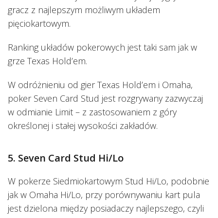
gracz z najlepszym możliwym układem
pięciokartowym.
Ranking układów pokerowych jest taki sam jak w
grze Texas Hold’em.
W odróżnieniu od gier Texas Hold’em i Omaha,
poker Seven Card Stud jest rozgrywany zazwyczaj
w odmianie Limit – z zastosowaniem z góry
określonej i stałej wysokości zakładów.
5. Seven Card Stud Hi/Lo
W pokerze Siedmiokartowym Stud Hi/Lo, podobnie
jak w Omaha Hi/Lo, przy porównywaniu kart pula
jest dzielona między posiadaczy najlepszego, czyli