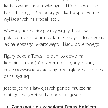
karty (zwane kartami własnymi), które są widoczne
tylko dla niego. Pięć odkrytych kart wspólnych jest
wykładanych na środek stołu.
Wszyscy uczestnicy gry używają tych kart w
połączeniu ze swoimi kartami zakrytymi do ułożenia
jak najlepszego 5-kartowego układu pokerowego.
Figury pokera Texas Holdem to dowolna
kombinacja spośród siedmiu dostępnych kart,
gdzie oczywiście wybieramy pięć najlepszych kart w
danej sytuacji.
Jest to jedna z łatwiejszych gier do nauczenia i
dlatego jest świetna dla początkujących.
Zapoznaj się z zasadami Texas Hold’em