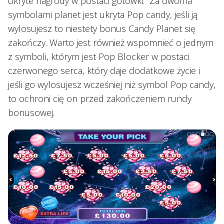
ukryte nagrody w postaci gotówki. Za dwoma
symbolami planet jest ukryta Pop candy, jeśli ją
wylosujesz to niestety bonus Candy Planet się
zakończy. Warto jest również wspomnieć o jednym
z symboli, którym jest Pop Blocker w postaci
czerwonego serca, który daje dodatkowe życie i
jeśli go wylosujesz wcześniej niż symbol Pop candy,
to ochroni cię on przed zakończeniem rundy
bonusowej.