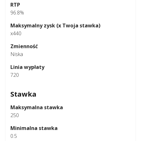
RTP
96.8%
Maksymalny zysk (x Twoja stawka)
x440
Zmienność
Niska
Linia wypłaty
720
Stawka
Maksymalna stawka
250
Minimalna stawka
0.5