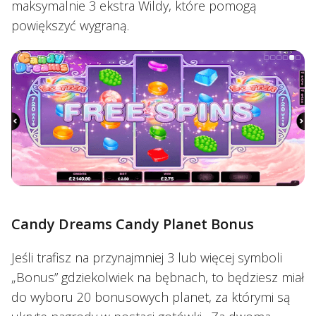
maksymalnie 3 ekstra Wildy, które pomogą
powiększyć wygraną.
Candy Dreams Candy Planet Bonus
Jeśli trafisz na przynajmniej 3 lub więcej symboli
„Bonus” gdziekolwiek na bębnach, to będziesz miał
do wyboru 20 bonusowych planet, za którymi są