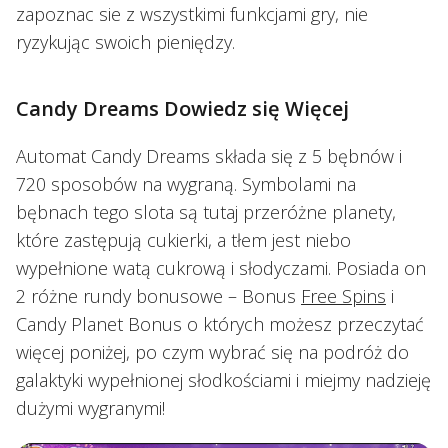
zapoznac sie z wszystkimi funkcjami gry, nie
ryzykując swoich pieniędzy.
Candy Dreams Dowiedz się Więcej
Automat Candy Dreams składa się z 5 bębnów i
720 sposobów na wygraną. Symbolami na
bębnach tego slota są tutaj przeróżne planety,
które zastępują cukierki, a tłem jest niebo
wypełnione watą cukrową i słodyczami. Posiada on
2 różne rundy bonusowe – Bonus
Free Spins
i
Candy Planet Bonus o których możesz przeczytać
więcej poniżej, po czym wybrać się na podróż do
galaktyki wypełnionej słodkościami i miejmy nadzieję
dużymi wygranymi!