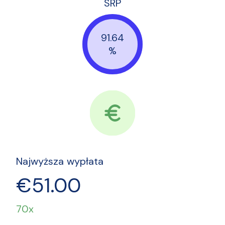
SRP
91.64
%
Najwyższa wypłata
€51.00
70x