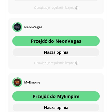
Obowiązuje regulamin kasyna
NeonVegas
Przejdź do NeonVegas
Nasza opinia
Obowiązuje regulamin kasyna
MyEmpire
Przejdź do MyEmpire
Nasza opinia