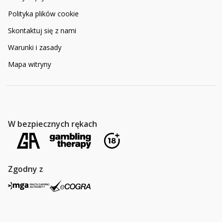
Polityka plików cookie
Skontaktuj się z nami
Warunki i zasady
Mapa witryny
W bezpiecznych rękach
Zgodny z