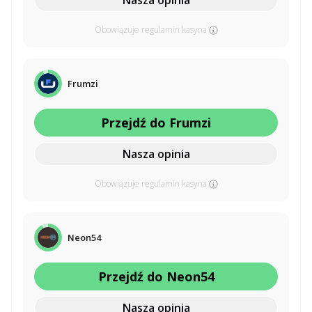
Nasza opinia
Obowiązuje regulamin kasyna
Frumzi
Przejdź do Frumzi
Nasza opinia
Obowiązuje regulamin kasyna
Neon54
Przejdź do Neon54
Nasza opinia