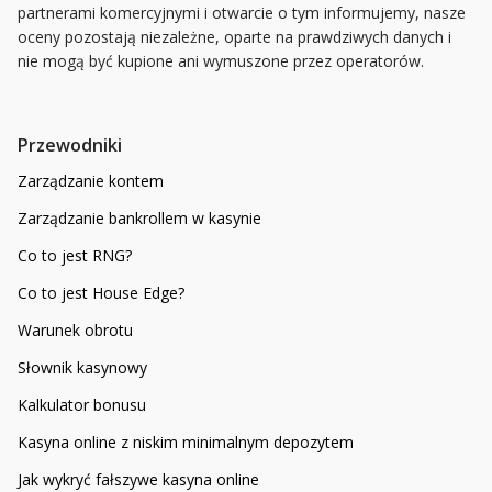
partnerami komercyjnymi i otwarcie o tym informujemy, nasze
oceny pozostają niezależne, oparte na prawdziwych danych i
nie mogą być kupione ani wymuszone przez operatorów.
Przewodniki
Zarządzanie kontem
Zarządzanie bankrollem w kasynie
Co to jest RNG?
Co to jest House Edge?
Warunek obrotu
Słownik kasynowy
Kalkulator bonusu
Kasyna online z niskim minimalnym depozytem
Jak wykryć fałszywe kasyna online