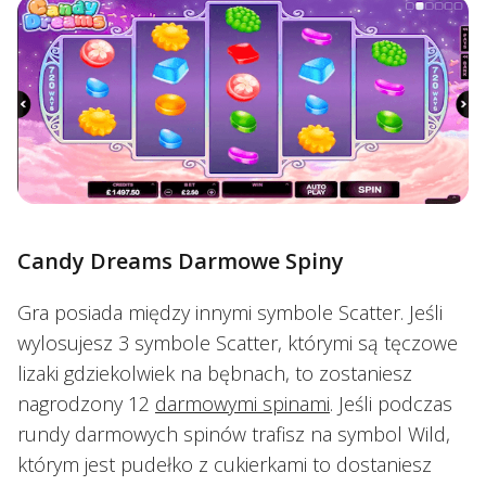
Candy Dreams Darmowe Spiny
Gra posiada między innymi symbole Scatter. Jeśli
wylosujesz 3 symbole Scatter, którymi są tęczowe
lizaki gdziekolwiek na bębnach, to zostaniesz
nagrodzony 12
darmowymi spinami
. Jeśli podczas
rundy darmowych spinów trafisz na symbol Wild,
którym jest pudełko z cukierkami to dostaniesz