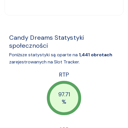
Candy Dreams Statystyki
społeczności
Poniższe statystyki są oparte na
1,441 obrotach
zarejestrowanych na Slot Tracker.
RTP
97.71
%