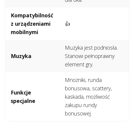
Kompatybilność
z urządzeniami
👍
mobilnymi
Muzyka jest podniosła.
Muzyka
Stanowi pełnoprawny
element gry.
Mnożniki, runda
bonusowa, scattery,
Funkcje
kaskada, możliwość
specjalne
zakupu rundy
bonusowej.