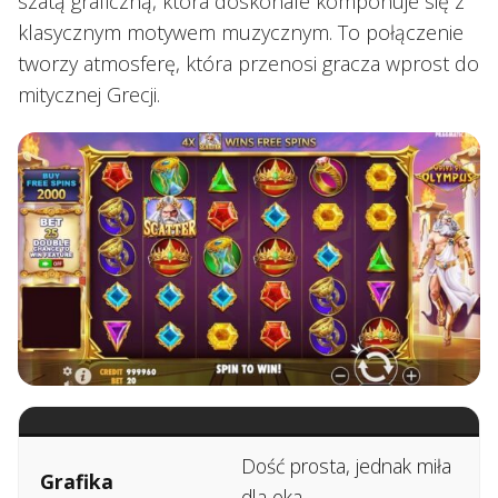
szatą graficzną, która doskonale komponuje się z
klasycznym motywem muzycznym. To połączenie
tworzy atmosferę, która przenosi gracza wprost do
mitycznej Grecji.
Dość prosta, jednak miła
Grafika
dla oka.