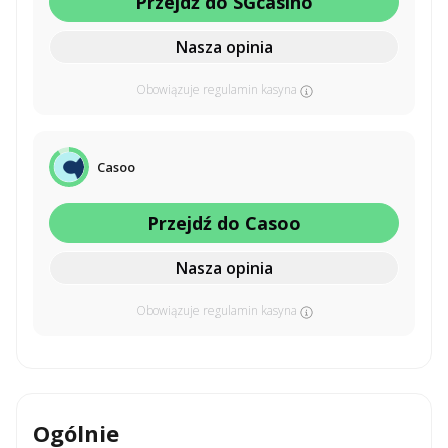
Przejdź do SGcasino
Nasza opinia
Obowiązuje regulamin kasyna
Casoo
Przejdź do Casoo
Nasza opinia
Obowiązuje regulamin kasyna
Ogólnie