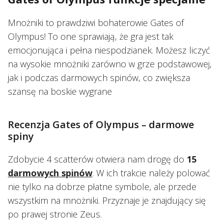
Mnożniki to prawdziwi bohaterowie Gates of
Olympus! To one sprawiają, że gra jest tak
emocjonująca i pełna niespodzianek. Możesz liczyć
na wysokie mnożniki zarówno w grze podstawowej,
jak i podczas darmowych spinów, co zwiększa
szansę na boskie wygrane
Recenzja Gates of Olympus – darmowe
spiny
Zdobycie 4 scatterów otwiera nam drogę do
15
darmowych spinów
. W ich trakcie należy polować
nie tylko na dobrze płatne symbole, ale przede
wszystkim na mnożniki. Przyznaje je znajdujący się
po prawej stronie Zeus.