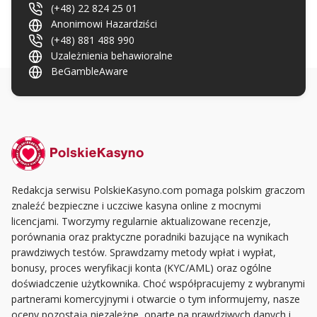
(+48) 22 824 25 01
Anonimowi Hazardziści
(+48) 881 488 990
Uzależnienia behawioralne
BeGambleAware
Redakcja serwisu PolskieKasyno.com pomaga polskim graczom
znaleźć bezpieczne i uczciwe kasyna online z mocnymi
licencjami. Tworzymy regularnie aktualizowane recenzje,
porównania oraz praktyczne poradniki bazujące na wynikach
prawdziwych testów. Sprawdzamy metody wpłat i wypłat,
bonusy, proces weryfikacji konta (KYC/AML) oraz ogólne
doświadczenie użytkownika. Choć współpracujemy z wybranymi
partnerami komercyjnymi i otwarcie o tym informujemy, nasze
oceny pozostają niezależne, oparte na prawdziwych danych i