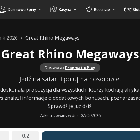
Darmowe Spiny
Kasyna
Recenzje
Slo
ik 2026
Great Rhino Megaways
Great Rhino Megaways
Dostawca :
Pragmatic Play
Jedź na safari i poluj na nosorożce!
o doskonała propozycja dla wszystkich, którzy kochają afryk
 znalazł informacje o dodatkowych bonusach, poznał zasad
Sprawdź je już dziś!
Zaktualizowany w dniu 07/05/2026
0.2