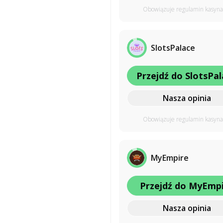
Obowiązuje regulamin kasyn
SlotsPalace
Przejdź do SlotsPa
Nasza opinia
Obowiązuje regulamin kasyn
MyEmpire
Przejdź do MyEmp
Nasza opinia