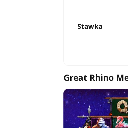
Stawka
Great Rhino M