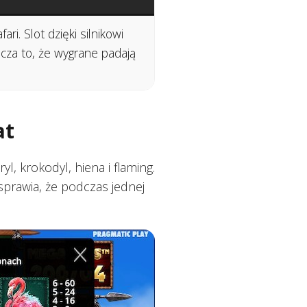
i. Slot dzięki silnikowi
acza to, że wygrane padają
at
yl, krokodyl, hiena i flaming.
 sprawia, że podczas jednej