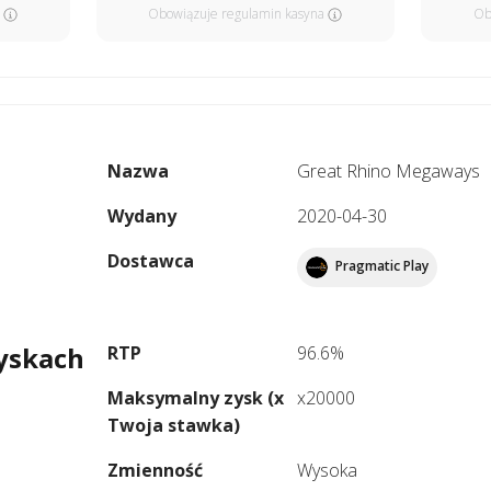
a
Obowiązuje regulamin kasyna
Ob
Nazwa
Great Rhino Megaways
Wydany
2020-04-30
Dostawca
Pragmatic Play
zyskach
RTP
96.6%
Maksymalny zysk (x
x20000
Twoja stawka)
Zmienność
Wysoka