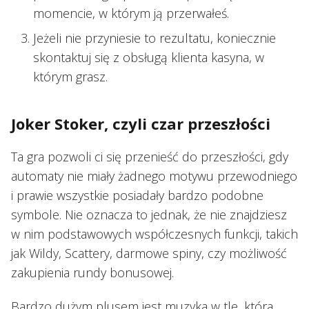
momencie, w którym ją przerwałeś.
Jeżeli nie przyniesie to rezultatu, koniecznie
skontaktuj się z obsługą klienta kasyna, w
którym grasz.
Joker Stoker, czyli czar przeszłości
Ta gra pozwoli ci się przenieść do przeszłości, gdy
automaty nie miały żadnego motywu przewodniego
i prawie wszystkie posiadały bardzo podobne
symbole. Nie oznacza to jednak, że nie znajdziesz
w nim podstawowych współczesnych funkcji, takich
jak Wildy, Scattery, darmowe spiny, czy możliwość
zakupienia rundy bonusowej.
Bardzo dużym plusem jest muzyka w tle, która