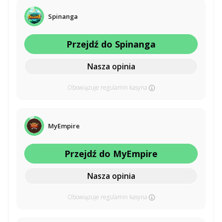
Spinanga
Przejdź do Spinanga
Nasza opinia
Obowiązuje regulamin kasyna
MyEmpire
Przejdź do MyEmpire
Nasza opinia
Obowiązuje regulamin kasyna