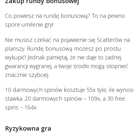
Zakup rundy bonusowej
Co powiesz na rundę bonusową? To na pewno
spore umilenie gry!
Nie musisz czekać na pojawienie się Scatterów na
planszy. Rundę bonusową możesz po prostu
wykupić! Jednak pamiętaj, że nie daje to żadnej
gwarancji wygranej, a twoje środki mogą stopnieć
znacznie szybciej.
10 darmowych spinów kosztuje 55x tyle, ile wynosi
stawka. 20 darmowych spinów – 109x, a 30 free
spins – 164x.
Ryzykowna gra