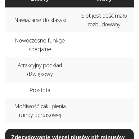
Slot jest dość mało
Nawiązanie do klasyki
rozbudowany
Nowoczesne funkcje
specjalne
Atrakcyjny podkład
dźwiękowy
Prostota
Możliwość zakupienia
rundy bonusowej
Zdecydowanie więcej plusów niż minusów