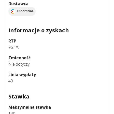
Dostawca
Endorphina
Informacje o zyskach
RTP
96.1%
Zmienność
Nie dotyczy
Linia wypłaty
40
Stawka
Maksymalna stawka
140