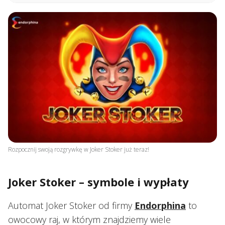
Rozpocznij swoją rozgrywkę w Joker Stoker już teraz!
Joker Stoker – symbole i wypłaty
Automat Joker Stoker od firmy
Endorphina
to
owocowy raj, w którym znajdziemy wiele