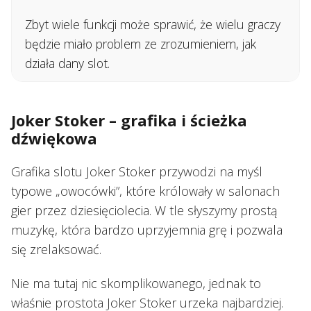
Zbyt wiele funkcji może sprawić, że wielu graczy
będzie miało problem ze zrozumieniem, jak
działa dany slot.
Joker Stoker – grafika i ścieżka
dźwiękowa
Grafika slotu Joker Stoker przywodzi na myśl
typowe „owocówki”, które królowały w salonach
gier przez dziesięciolecia. W tle słyszymy prostą
muzykę, która bardzo uprzyjemnia grę i pozwala
się zrelaksować.
Nie ma tutaj nic skomplikowanego, jednak to
właśnie prostota Joker Stoker urzeka najbardziej.