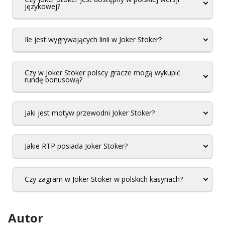
językowej?
Ile jest wygrywających linii w Joker Stoker?
Czy w Joker Stoker polscy gracze mogą wykupić
rundę bonusową?
Jaki jest motyw przewodni Joker Stoker?
Jakie RTP posiada Joker Stoker?
Czy zagram w Joker Stoker w polskich kasynach?
Autor