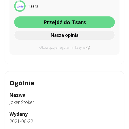
Tsars
Przejdź do Tsars
Nasza opinia
Obowiązuje regulamin kasyna
Ogólnie
Nazwa
Joker Stoker
Wydany
2021-06-22