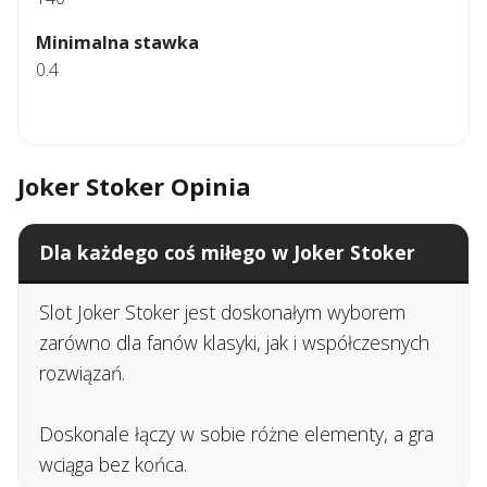
Minimalna stawka
0.4
Joker Stoker Opinia
Dla każdego coś miłego w Joker Stoker
Slot Joker Stoker jest doskonałym wyborem
zarówno dla fanów klasyki, jak i współczesnych
rozwiązań.
Doskonale łączy w sobie różne elementy, a gra
wciąga bez końca.