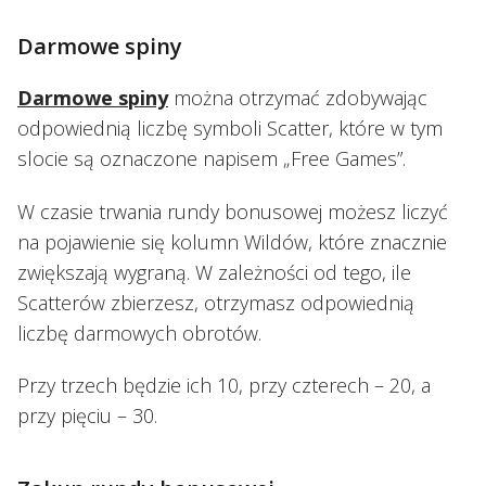
Darmowe spiny
Darmowe spiny
można otrzymać zdobywając
odpowiednią liczbę symboli Scatter, które w tym
slocie są oznaczone napisem „Free Games”.
W czasie trwania rundy bonusowej możesz liczyć
na pojawienie się kolumn Wildów, które znacznie
zwiększają wygraną. W zależności od tego, ile
Scatterów zbierzesz, otrzymasz odpowiednią
liczbę darmowych obrotów.
Przy trzech będzie ich 10, przy czterech – 20, a
przy pięciu – 30.