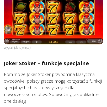
Wygraj, jak najwięcej!
Joker Stoker – funkcje specjalne
Pomimo że Joker Stoker przypomina klasyczną
owocówkę, polscy gracze mogą korzystać z funkcji
specjalnych charakterystycznych dla
nowoczesnych slotów. Sprawdźmy, jak dokładnie
one działają!