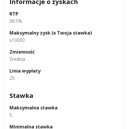
Informacje o zyskach
RTP
96.5%
Maksymalny zysk (x Twoja stawka)
x10000
Zmienność
Średnia
Linia wypłaty
25
Stawka
Maksymalna stawka
5
Minimalna stawka