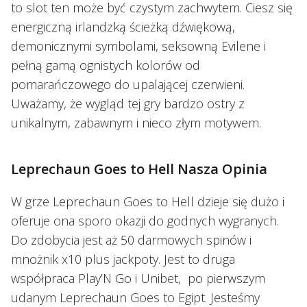
to slot ten może być czystym zachwytem. Ciesz się
energiczną irlandzką ścieżką dźwiękową,
demonicznymi symbolami, seksowną Evilene i
pełną gamą ognistych kolorów od
pomarańczowego do upalającej czerwieni.
Uważamy, że wygląd tej gry bardzo ostry z
unikalnym, zabawnym i nieco złym motywem.
Leprechaun Goes to Hell Nasza Opinia
W grze Leprechaun Goes to Hell dzieje się dużo i
oferuje ona sporo okazji do godnych wygranych.
Do zdobycia jest aż 50 darmowych spinów i
mnożnik x10 plus jackpoty. Jest to druga
współpraca Play’N Go i Unibet, po pierwszym
udanym Leprechaun Goes to Egipt. Jesteśmy