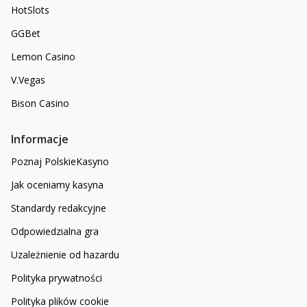
HotSlots
GGBet
Lemon Casino
V.Vegas
Bison Casino
Informacje
Poznaj PolskieKasyno
Jak oceniamy kasyna
Standardy redakcyjne
Odpowiedzialna gra
Uzależnienie od hazardu
Polityka prywatności
Polityka plików cookie