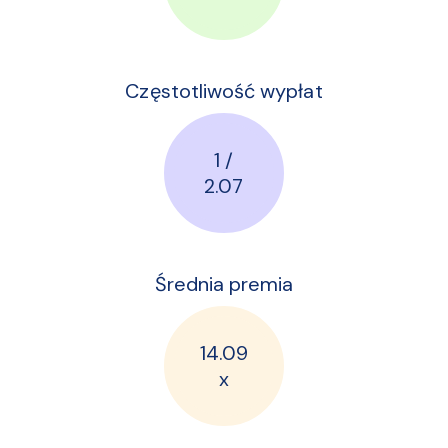
Częstotliwość wypłat
1 /
2.07
Średnia premia
14.09
x