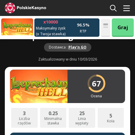
x10000
Strona główna
Automaty online – przewodnik 2026
96.5%
Graj
Maksymalny zysk
RTP
Leprechaun goes to Hell
(x Twoja stawka)
Dostawca :
Play’n GO
Zaktualizowany w dniu 10/03/2026
67
Ocena
3
0.25
25
5
Liczba
Minimalna
Linia
Koła
rzędów
stawka
wypłaty