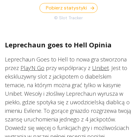
Pobierz statystyki
© Slot Tracker
Leprechaun goes to Hell Opinia
Leprechaun Goes to Hell to nowa gra stworzona
przez
Play’N Go
przy współpracy z
Unibet
. Jest to
ekskluzywny slot z jackpotem o diabelskim
temacie, na którym można grać tylko w kasynie
Unibet. Wesoły i złośliwy Leprechaun wyrusza w
piekło, gdzie spotyka się z uwodzicielską diablicą o
imieniu Evilene. To gorące gniazdo rozgrzewa twoją
szansę uruchomienia jednego z 4 jackpotów.
Dowiedz się więcej o funkcjach gry i możliwościach
wygrania w naszej pełnej recenzji poniżej.