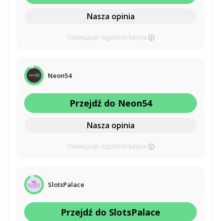
Nasza opinia
Obowiązuje regulamin kasyna
Neon54
Przejdź do Neon54
Nasza opinia
Obowiązuje regulamin kasyna
SlotsPalace
Przejdź do SlotsPalace