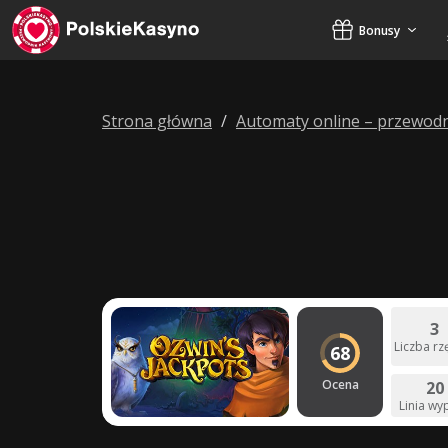
Bonusy
Strona główna
Automaty online – przewodn
3
Liczba r
68
Ocena
20
Linia wy