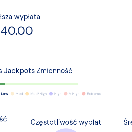
ższa wypłata
140.00
s Jackpots Zmienność
Low
Med
Med/High
High
V High
Extreme
ść
Częstotliwość wypłat
Śr
a