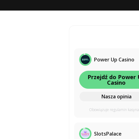
Power Up Casino
Przejdź do Power
Casino
Nasza opinia
Obowiązuje regulamin kasyn
SlotsPalace