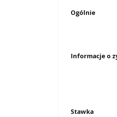
Ogólnie
Informacje o 
Stawka