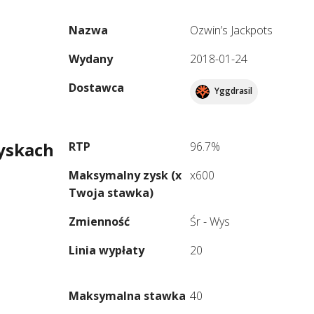
Nazwa
Ozwin’s Jackpots
Wydany
2018-01-24
Dostawca
Yggdrasil
zyskach
RTP
96.7%
Maksymalny zysk (x
x600
Twoja stawka)
Zmienność
Śr - Wys
Linia wypłaty
20
Maksymalna stawka
40