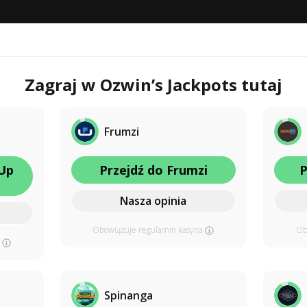
Zagraj w Ozwin’s Jackpots tutaj
Frumzi
 Up
Przejdź do Frumzi
P
Nasza opinia
Obowiązuje regulamin kasyna
Ob
a
Spinanga