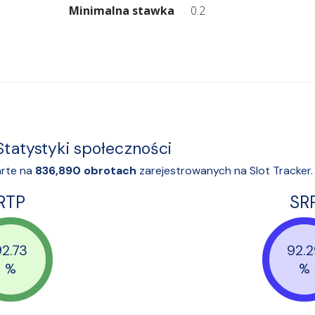
Minimalna stawka
0.2
tatystyki społeczności
arte na
836,890 obrotach
zarejestrowanych na Slot Tracker.
RTP
SR
92.73
92.2
%
%