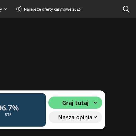
ty
Najlepsze oferty kasynowe 2026
Graj tutaj
96.7%
RTP
Nasza opinia