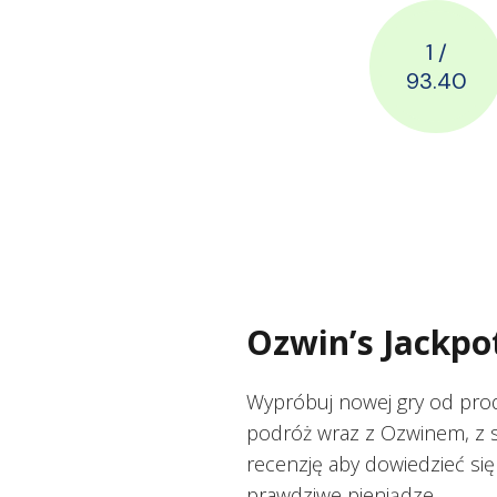
1 /
93.40
Ozwin’s Jackpo
Wypróbuj nowej gry od pr
podróż wraz z Ozwinem, z 
recenzję aby dowiedzieć się 
prawdziwe pieniądze.