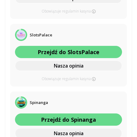
Obowiązuje regulamin kasyna
SlotsPalace
Przejdź do SlotsPalace
Nasza opinia
Obowiązuje regulamin kasyna
Spinanga
Przejdź do Spinanga
Nasza opinia