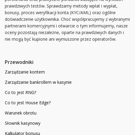
prawdziwych testów. Sprawdzamy metody wpłat i wypłat,
bonusy, proces weryfikacji konta (KYC/AML) oraz ogólne
doświadczenie użytkownika. Choć współpracujemy z wybranymi
partnerami komercyjnymi i otwarcie o tym informujemy, nasze
oceny pozostają niezależne, oparte na prawdziwych danych i
nie mogą być kupione ani wymuszone przez operatorów.
Przewodniki
Zarządzanie kontem
Zarządzanie bankrollem w kasynie
Co to jest RNG?
Co to jest House Edge?
Warunek obrotu
Słownik kasynowy
Kalkulator bonusu