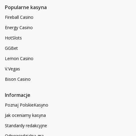
Popularne kasyna
Fireball Casino
Energy Casino
HotSlots
GGBet
Lemon Casino
V.Vegas
Bison Casino
Informacje
Poznaj PolskieKasyno
Jak oceniamy kasyna
Standardy redakcyjne
Odpowiedzialna gra