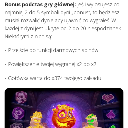
Bonus podczas gry głównej:
jeśli wylosujesz co
najmniej 2 do 5 symboli dyni „bonus”, to będziesz
musiał rozwalić dynie aby ujawnić co wygrałeś. W
każdej z dyni jest ukryte od 2 do 20 niespodzianek.
Niektórymi z nich są:
• Przejście do funkcji darmowych spinów
• Powiększenie twojej wygranej x2 do x7
• Gotówka warta do x374 twojego zakładu