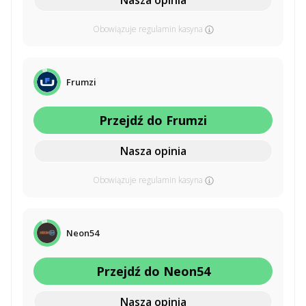
Nasza opinia
Obowiązuje regulamin kasyna
Frumzi
Przejdź do Frumzi
Nasza opinia
Obowiązuje regulamin kasyna
Neon54
Przejdź do Neon54
Nasza opinia