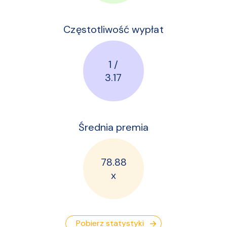
Częstotliwość wypłat
1 /
3.17
Średnia premia
78.88
x
Pobierz statystyki