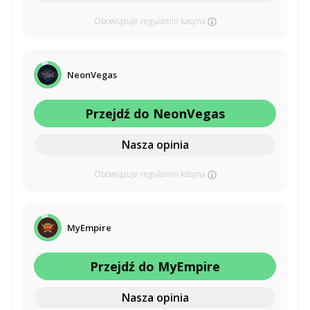
Obowiązuje regulamin kasyna
NeonVegas
Przejdź do NeonVegas
Nasza opinia
Obowiązuje regulamin kasyna
MyEmpire
Przejdź do MyEmpire
Nasza opinia