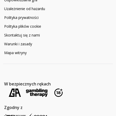
Uzależnienie od hazardu
Polityka prywatności
Polityka plików cookie
Skontaktuj się z nami
Warunki i zasady
Mapa witryny
W bezpiecznych rękach
Zgodny z