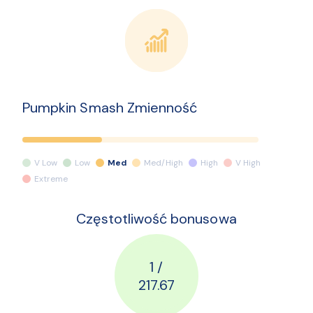
Pumpkin Smash Zmienność
V Low
Low
Med
Med/High
High
V High
Extreme
Częstotliwość bonusowa
1 /
217.67