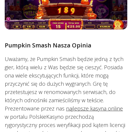
Pumpkin Smash Nasza Opinia
Uważamy, że Pumpkin Smash będzie jedną z tych
gier, którą wielu z Was będzie się cieszyć. Posiada
ona wiele ekscytujących funkcji, które mogą
przyczynić się do dużych wygranych. Grę tę
przetestujesz w renomowanych serwisach, do
których odnośniki zamieściliśmy w tekście.
Prezentowane przez nas
najlepsze kasyna online
w portalu PolskieKasyno przechodzą
rygorystyczny proces weryfikacji pod kątem licencji