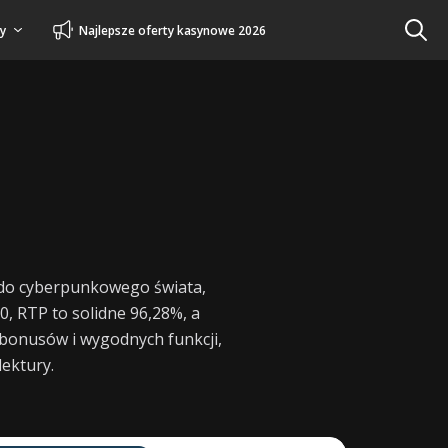
ty
Najlepsze oferty kasynowe 2026
y do cyberpunkowego świata,
, RTP to solidne 96,28%, a
 bonusów i wygodnych funkcji,
ektury.