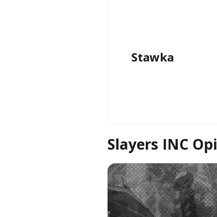
Stawka
Slayers INC Op