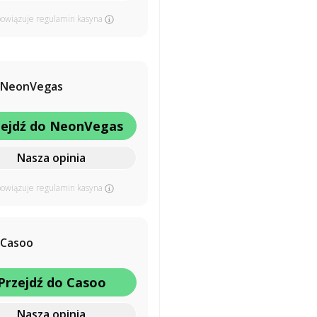
owiązuje regulamin kasyna
NeonVegas
zejdź do NeonVegas
Nasza opinia
owiązuje regulamin kasyna
Casoo
Przejdź do Casoo
Nasza opinia