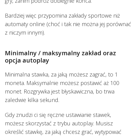
gry, zanim podróż dobiegnie końca.
Bardziej więc przypomina zakłady sportowe niż
automaty online (choć i tak nie można jej porównać
z niczym innym).
Minimalny / maksymalny zakład oraz
opcja autoplay
Minimalna stawka, za jaką możesz zagrać, to 1
moneta. Maksymalnie możesz postawić aż 100
monet. Rozgrywka jest błyskawiczna, bo trwa
zaledwie kilka sekund.
Gdy znudzi ci się ręczne ustawianie stawek,
możesz skorzystać z trybu autoplay. Musisz
określić stawkę, za jaką chcesz grać, wytypować