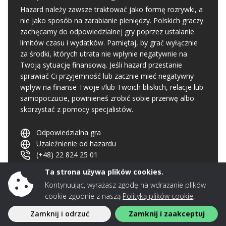
Hazard należy zawsze traktować jako formę rozrywki, a
nie jako sposób na zarabianie pieniędzy. Polskich graczy
zachęcamy do odpowiedzialnej gry poprzez ustalanie
limitów czasu i wydatków. Pamiętaj, by grać wyłącznie
za środki, których utrata nie wpłynie negatywnie na
Twoją sytuację finansową. Jeśli hazard przestanie
sprawiać Ci przyjemność lub zacznie mieć negatywny
wpływ na finanse Twoje i/lub Twoich bliskich, relacje lub
samopoczucie, powinieneś zrobić sobie przerwę albo
skorzystać z pomocy specjalistów.
Odpowiedzialna gra
Uzależnienie od hazardu
(+48) 22 824 25 01
Anonimowi Hazardziści
Ta strona używa plików cookies.
(+48) 881 488 990
Kontynuując, wyrażasz zgodę na wdrażanie plików
Uzależnienia behawioralne
cookie zgodnie z naszą
Polityką plików cookie
.
BeGambleAware
Zamknij i odrzuć
Zamknij i zaakceptuj