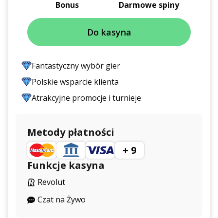
Bonus
Darmowe spiny
Do kasyna
Fantastyczny wybór gier
Polskie wsparcie klienta
Atrakcyjne promocje i turnieje
Metody płatności
+ 9
Funkcje kasyna
Revolut
Czat na Żywo