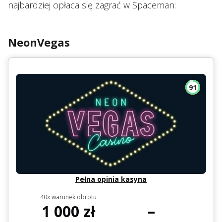
najbardziej opłaca się zagrać w Spaceman:
NeonVegas
91
Pełna opinia kasyna
40x warunek obrotu
1 000 zł
–