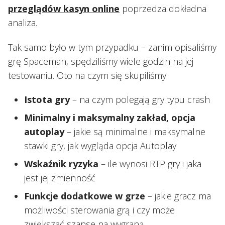
przeglądów kasyn online
poprzedza dokładna
analiza.
Tak samo było w tym przypadku – zanim opisaliśmy
grę Spaceman, spędziliśmy wiele godzin na jej
testowaniu. Oto na czym się skupiliśmy:
Istota gry
– na czym polegają gry typu crash
Minimalny i maksymalny zakład, opcja
autoplay
– jakie są minimalne i maksymalne
stawki gry, jak wygląda opcja Autoplay
Wskaźnik ryzyka
– ile wynosi RTP gry i jaka
jest jej zmienność
Funkcje dodatkowe w grze
– jakie gracz ma
możliwości sterowania grą i czy może
zwiększać szanse na wygraną