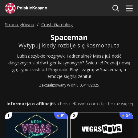
Strona główna
Crash Gambling
Spaceman
Wytypuj kiedy rozbije się kosmonauta
Lubisz szybkie rozgrywki i adrenalinę? Masz już dość
klasycznych slotów i gier kasynowych? Świetnie! Poznaj nową
grę typu crash od Pragmatic Play - zagraj w Spaceman, a
emocje sięgną zenitu!
Zaktualizowany w dniu 05/11/2025
Informacja o afiliacji:
Na PolskieKasyno.com dążymy do tego,
Pokaż więcej
aby łączyć graczy z najlepszymi ofertami kasynowymi
91
54
1
2
dostosowanymi do ich potrzeb. Niektóre z linków na naszej
stronie to linki afiliacyjne, co oznacza, że jeśli klikniesz w jeden z
nich i dokonasz wpłaty, PolskieKasyno.com może otrzymać
prowizję – bez żadnych dodatkowych kosztów dla Ciebie.