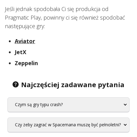
Jeśli jednak spodobała Ci się produkcja od
Pragmatic Play, powinny ci się również spodobać
następujące gry:
Aviator
JetX
Zeppelin
Najczęściej zadawane pytania
Czym są gry typu crash?
Czy żeby zagrać w Spacemana muszę być pełnoletni?