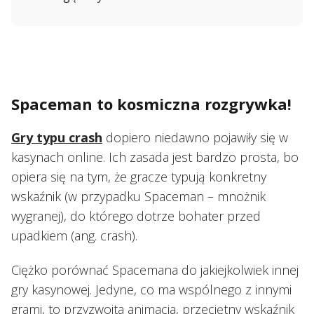
Spaceman to kosmiczna rozgrywka!
Gry typu crash
dopiero niedawno pojawiły się w
kasynach online. Ich zasada jest bardzo prosta, bo
opiera się na tym, że gracze typują konkretny
wskaźnik (w przypadku Spaceman – mnożnik
wygranej), do którego dotrze bohater przed
upadkiem (ang. crash).
Ciężko porównać Spacemana do jakiejkolwiek innej
gry kasynowej. Jedyne, co ma wspólnego z innymi
grami, to przyzwoita animacja, przeciętny wskaźnik