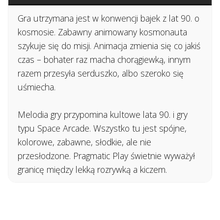
Gra utrzymana jest w konwencji bajek z lat 90. o
kosmosie. Zabawny animowany kosmonauta
szykuje się do misji. Animacja zmienia się co jakiś
czas – bohater raz macha chorągiewką, innym
razem przesyła serduszko, albo szeroko się
uśmiecha.
Melodia gry przypomina kultowe lata 90. i gry
typu Space Arcade. Wszystko tu jest spójne,
kolorowe, zabawne, słodkie, ale nie
przesłodzone. Pragmatic Play świetnie wyważył
granicę między lekką rozrywką a kiczem.