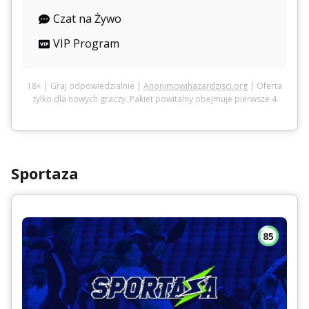
Czat na Żywo
VIP Program
18+ | Graj odpowiedzialnie |
Anonimowihazardzisci.org
| Oferta
tylko dla nowych graczy. Pakiet powitalny obejmuje pierwsze 4
depozyty, a w każdym przypadku minimalny depozyt wynosi 30 zł. |
Obowiązują zasady i warunki
Sportaza
85