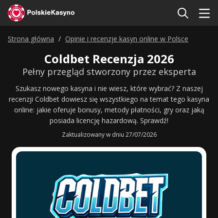
Strona główna
Opinie i recenzje kasyn online w Polsce
Coldbet Recenzja 2026
Pełny przegląd stworzony przez eksperta
Szukasz nowego kasyna i nie wiesz, które wybrać? Z naszej
recenzji Coldbet dowiesz się wszystkiego na temat tego kasyna
online: jakie oferuje bonusy, metody płatności, gry oraz jaką
posiada licencję hazardową. Sprawdź!
Zaktualizowany w dniu 27/07/2026