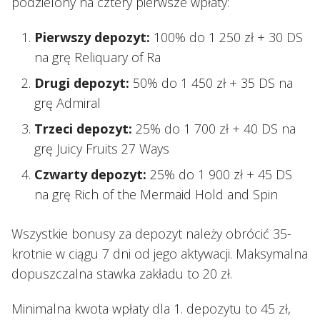
podzielony na cztery pierwsze wpłaty:
Pierwszy depozyt:
100% do 1 250 zł + 30 DS
na grę Reliquary of Ra
Drugi depozyt:
50% do 1 450 zł + 35 DS na
grę Admiral
Trzeci depozyt:
25% do 1 700 zł + 40 DS na
grę Juicy Fruits 27 Ways
Czwarty depozyt:
25% do 1 900 zł + 45 DS
na grę Rich of the Mermaid Hold and Spin
Wszystkie bonusy za depozyt należy obrócić 35-
krotnie w ciągu 7 dni od jego aktywacji. Maksymalna
dopuszczalna stawka zakładu to 20 zł.
Minimalna kwota wpłaty dla 1. depozytu to 45 zł,