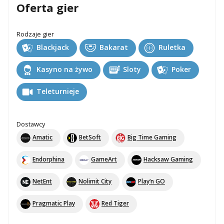
Oferta gier
Rodzaje gier
Blackjack
Bakarat
Ruletka
Kasyno na żywo
Sloty
Poker
Teleturnieje
Dostawcy
Amatic
BetSoft
Big Time Gaming
Endorphina
GameArt
Hacksaw Gaming
NetEnt
Nolimit City
Play’n GO
Pragmatic Play
Red Tiger