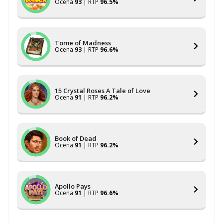
Ocena
93
| RTP
96.5%
Tome of Madness
Ocena
93
| RTP
96.6%
15 Crystal Roses A Tale of Love
Ocena
91
| RTP
96.2%
Book of Dead
Ocena
91
| RTP
96.2%
Apollo Pays
Ocena
91
| RTP
96.6%