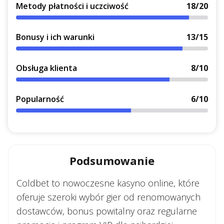
Metody płatności i uczciwość
18/20
Bonusy i ich warunki
13/15
Obsługa klienta
8/10
Popularność
6/10
Podsumowanie
Coldbet to nowoczesne kasyno online, które
oferuje szeroki wybór gier od renomowanych
dostawców, bonus powitalny oraz regularne