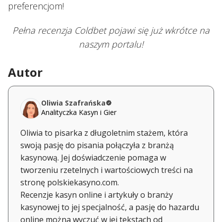
preferencjom!
Pełna recenzja Coldbet pojawi się już wkrótce na
naszym portalu!
Autor
Oliwia Szafrańska
Analityczka Kasyn i Gier
Oliwia to pisarka z długoletnim stażem, która
swoją pasję do pisania połączyła z branżą
kasynową. Jej doświadczenie pomaga w
tworzeniu rzetelnych i wartościowych treści na
stronę polskiekasyno.com.
Recenzje kasyn online i artykuły o branży
kasynowej to jej specjalność, a pasję do hazardu
online można wyczuć w jej tekstach od