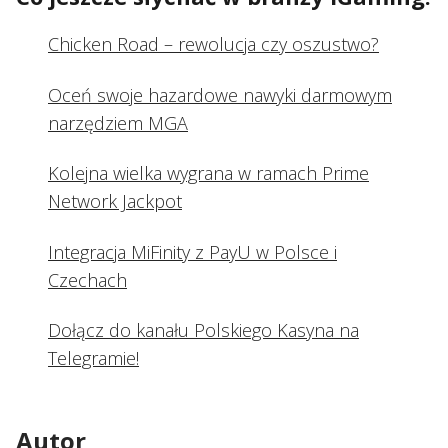
Chicken Road – rewolucja czy oszustwo?
Oceń swoje hazardowe nawyki darmowym
narzędziem MGA
Kolejna wielka wygrana w ramach Prime
Network Jackpot
Integracja MiFinity z PayU w Polsce i
Czechach
Dołącz do kanału Polskiego Kasyna na
Telegramie!
Autor