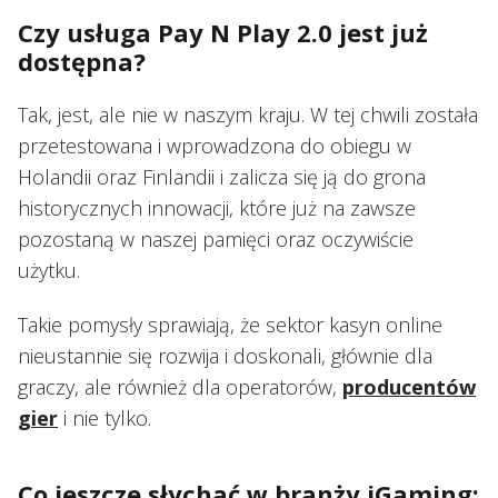
Czy usługa Pay N Play 2.0 jest już
dostępna?
Tak, jest, ale nie w naszym kraju. W tej chwili została
przetestowana i wprowadzona do obiegu w
Holandii oraz Finlandii i zalicza się ją do grona
historycznych innowacji, które już na zawsze
pozostaną w naszej pamięci oraz oczywiście
użytku.
Takie pomysły sprawiają, że sektor kasyn online
nieustannie się rozwija i doskonali, głównie dla
graczy, ale również dla operatorów,
producentów
gier
i nie tylko.
Co jeszcze słychać w branży iGaming: