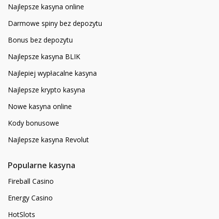
Najlepsze kasyna online
Darmowe spiny bez depozytu
Bonus bez depozytu
Najlepsze kasyna BLIK
Najlepiej wypłacalne kasyna
Najlepsze krypto kasyna
Nowe kasyna online
Kody bonusowe
Najlepsze kasyna Revolut
Popularne kasyna
Fireball Casino
Energy Casino
HotSlots