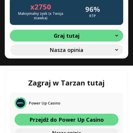
x2750
96%
Maksymalny zysk (x Twoja
RTP
stawka)
Graj tutaj
Nasza opinia
Zagraj w Tarzan tutaj
Power Up Casino
Przejdź do Power Up Casino