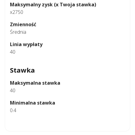
Maksymalny zysk (x Twoja stawka)
x2750
Zmienność
Średnia
Linia wypłaty
40
Stawka
Maksymalna stawka
40
Minimalna stawka
0.4