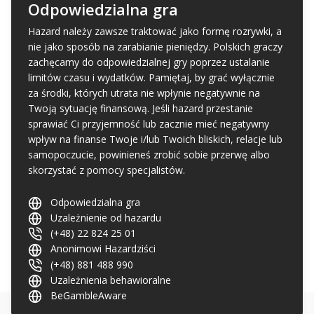
Odpowiedzialna gra
Hazard należy zawsze traktować jako formę rozrywki, a
nie jako sposób na zarabianie pieniędzy. Polskich graczy
zachęcamy do odpowiedzialnej gry poprzez ustalanie
limitów czasu i wydatków. Pamiętaj, by grać wyłącznie
za środki, których utrata nie wpłynie negatywnie na
Twoją sytuację finansową. Jeśli hazard przestanie
sprawiać Ci przyjemność lub zacznie mieć negatywny
wpływ na finanse Twoje i/lub Twoich bliskich, relacje lub
samopoczucie, powinieneś zrobić sobie przerwę albo
skorzystać z pomocy specjalistów.
Odpowiedzialna gra
Uzależnienie od hazardu
(+48) 22 824 25 01
Anonimowi Hazardziści
(+48) 881 488 990
Uzależnienia behawioralne
BeGambleAware