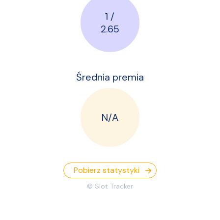
1 /
2.65
Średnia premia
N/A
Pobierz statystyki
© Slot Tracker