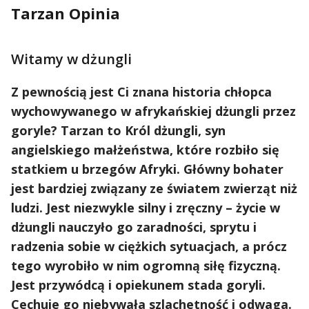
Tarzan Opinia
Witamy w dżungli
Z pewnością jest Ci znana historia chłopca
wychowywanego w afrykańskiej dżungli przez
goryle? Tarzan to Król dżungli, syn
angielskiego małżeństwa, które rozbiło się
statkiem u brzegów Afryki. Główny bohater
jest bardziej związany ze światem zwierząt niż
ludzi. Jest niezwykle silny i zręczny – życie w
dżungli nauczyło go zaradności, sprytu i
radzenia sobie w ciężkich sytuacjach, a prócz
tego wyrobiło w nim ogromną siłę fizyczną.
Jest przywódcą i opiekunem stada goryli.
Cechuje go niebywała szlachetność i odwaga.