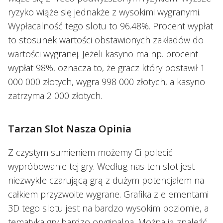
ryzyko wiąże się jednakże z wysokimi wygranymi.
Wypłacalność tego slotu to 96.48%. Procent wypłat
to stosunek wartości obstawionych zakładów do
wartości wygranej. Jeżeli kasyno ma np. procent
wypłat 98%, oznacza to, że gracz który postawił 1
000 000 złotych, wygra 998 000 złotych, a kasyno
zatrzyma 2 000 złotych.
Tarzan Slot Nasza Opinia
Z czystym sumieniem możemy Ci polecić
wypróbowanie tej gry. Według nas ten slot jest
niezwykle czarującą grą z dużym potencjałem na
całkiem przyzwoite wygrane. Grafika z elementami
3D tego slotu jest na bardzo wysokim poziomie, a
tematyka gry bardzo oryginalna. Można ją znaleźć