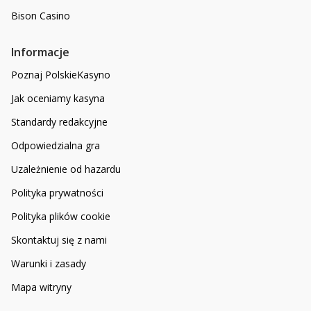
Bison Casino
Informacje
Poznaj PolskieKasyno
Jak oceniamy kasyna
Standardy redakcyjne
Odpowiedzialna gra
Uzależnienie od hazardu
Polityka prywatności
Polityka plików cookie
Skontaktuj się z nami
Warunki i zasady
Mapa witryny