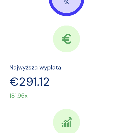
%
Najwyższa wypłata
€291.12
181.95x