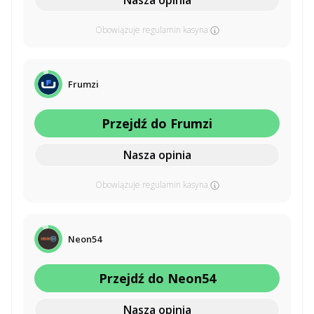
Nasza opinia
Obowiązuje regulamin kasyna
Frumzi
Przejdź do Frumzi
Nasza opinia
Obowiązuje regulamin kasyna
Neon54
Przejdź do Neon54
Nasza opinia