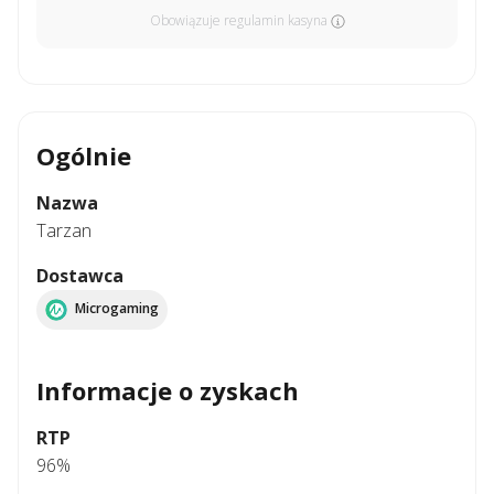
Obowiązuje regulamin kasyna
Ogólnie
Nazwa
Tarzan
Dostawca
Microgaming
Informacje o zyskach
RTP
96%