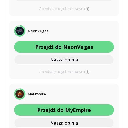
Obowiązuje regulamin kasyna
NeonVegas
Przejdź do NeonVegas
Nasza opinia
Obowiązuje regulamin kasyna
MyEmpire
Przejdź do MyEmpire
Nasza opinia