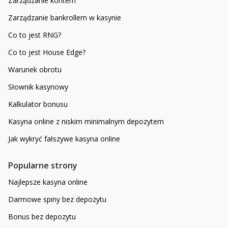
Zarządzanie kontem
Zarządzanie bankrollem w kasynie
Co to jest RNG?
Co to jest House Edge?
Warunek obrotu
Słownik kasynowy
Kalkulator bonusu
Kasyna online z niskim minimalnym depozytem
Jak wykryć fałszywe kasyna online
Popularne strony
Najlepsze kasyna online
Darmowe spiny bez depozytu
Bonus bez depozytu