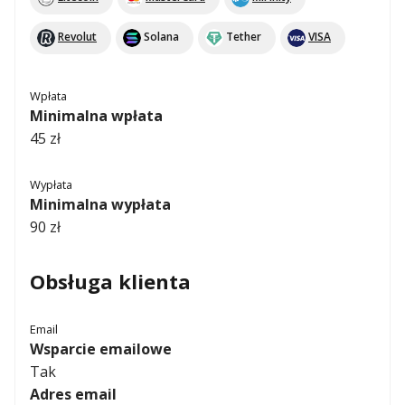
Revolut
Solana
Tether
VISA
Wpłata
Minimalna wpłata
45 zł
Wypłata
Minimalna wypłata
90 zł
Obsługa klienta
Email
Wsparcie emailowe
Tak
Adres email