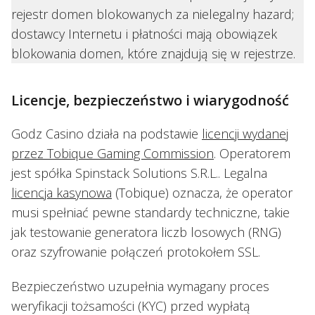
rejestr domen blokowanych za nielegalny hazard;
dostawcy Internetu i płatności mają obowiązek
blokowania domen, które znajdują się w rejestrze.
Licencje, bezpieczeństwo i wiarygodność
Godz Casino działa na podstawie
licencji wydanej
przez Tobique Gaming Commission
. Operatorem
jest spółka Spinstack Solutions S.R.L.. Legalna
licencja kasynowa
(Tobique) oznacza, że operator
musi spełniać pewne standardy techniczne, takie
jak testowanie generatora liczb losowych (RNG)
oraz szyfrowanie połączeń protokołem SSL.
Bezpieczeństwo uzupełnia wymagany proces
weryfikacji tożsamości (KYC) przed wypłatą