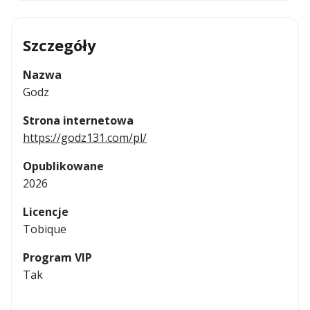
Szczegóły
Nazwa
Godz
Strona internetowa
https://godz131.com/pl/
Opublikowane
2026
Licencje
Tobique
Program VIP
Tak