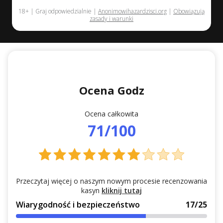
18+ | Graj odpowiedzialnie |
Anonimowihazardzisci.org
|
Obowiązują
zasady i warunki
Ocena Godz
Ocena całkowita
71/100
Przeczytaj więcej o naszym nowym procesie recenzowania
kasyn
kliknij tutaj
Wiarygodność i bezpieczeństwo
17/25