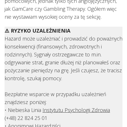
pomocowych, jednak tylko tych anglojęzycznych,
jak GamCare czy Gambling Therapy. Ogółem więc
nie wystawiam wysokiej oceny za tę sekcję.
⚠️ RYZYKO UZALEŻNIENIA
Hazard może uzależniać i prowadzić do poważnych
konsekwencji (finansowych, zdrowotnych i
rodzinnych). Sygnały ostrzegawcze to m.in.
odgrywanie strat, granie dłużej niż planowałeś oraz
pożyczanie pieniędzy na grę. Jeśli czujesz, że tracisz
kontrolę, szukaj pomocy.
Bezpłatne wsparcie w przypadku uzależnień
znajdziesz poniżej:
• Niebieska Linia
Instytutu Psychologii Zdrowia
(+48) 22 824 25 01
•
Anonimowi Hazardziści