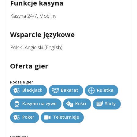
Funkcje kasyna
Kasyna 24/7, Mobilny
Wsparcie językowe
Polski, Angielski (English)
Oferta gier
Rodzaje gier
Blackjack
Bakarat
Ruletka
Kasyno na żywo
Kości
Sloty
Poker
Teleturnieje
Dostawcy