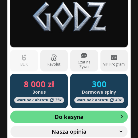
Czat na
BLIK
Revolut
VIP Program
Żywo
8 000 zł
300
Bonus
Darmowe spiny
warunek obrotu
35x
warunek obrotu
40x
Do kasyna
Nasza opinia