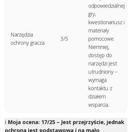
odpowiedzialnej
gry,
kwestionariusz i
materiały
Narzędzia
3/5
pomocowe.
ochrony gracza
Niemniej,
dostęp do
narzędzi jest
utrudniony –
wymaga
kontaktu z
działem
wsparcia.
ℹ️
Moja ocena: 17/25 – Jest przejrzyście, jednak
ochrona jest podstawowa i na mało