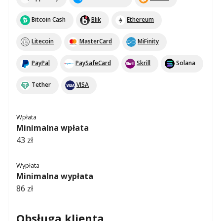
Bitcoin Cash
Blik
Ethereum
Litecoin
MasterCard
MiFinity
PayPal
PaySafeCard
Skrill
Solana
Tether
VISA
Wpłata
Minimalna wpłata
43 zł
Wypłata
Minimalna wypłata
86 zł
Obsługa klienta