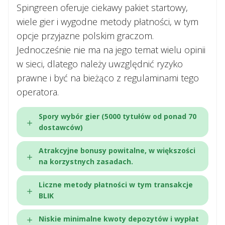
Spingreen oferuje ciekawy pakiet startowy,
wiele gier i wygodne metody płatności, w tym
opcje przyjazne polskim graczom.
Jednocześnie nie ma na jego temat wielu opinii
w sieci, dlatego należy uwzględnić ryzyko
prawne i być na bieżąco z regulaminami tego
operatora.
Spory wybór gier (5000 tytułów od ponad 70
dostawców)
Atrakcyjne bonusy powitalne, w większości
na korzystnych zasadach.
Liczne metody płatności w tym transakcje
BLIK
Niskie minimalne kwoty depozytów i wypłat