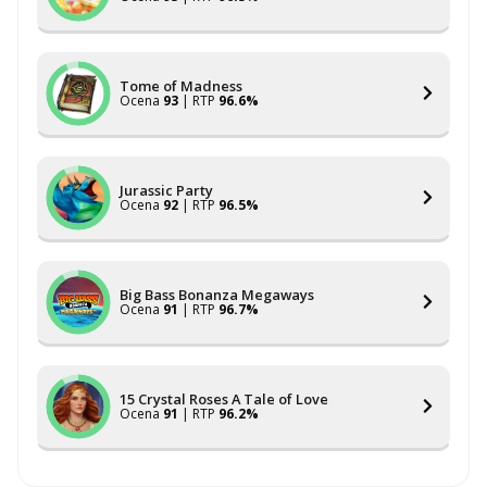
Tome of Madness
Ocena
93
| RTP
96.6%
Jurassic Party
Ocena
92
| RTP
96.5%
Big Bass Bonanza Megaways
Ocena
91
| RTP
96.7%
15 Crystal Roses A Tale of Love
Ocena
91
| RTP
96.2%