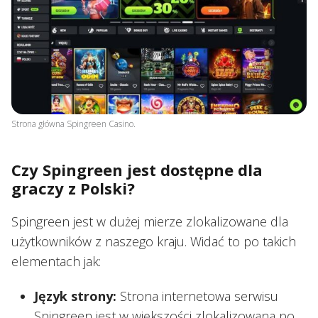
Strona główna Spingreen Casino.
Czy Spingreen jest dostępne dla
graczy z Polski?
Spingreen jest w dużej mierze zlokalizowane dla
użytkowników z naszego kraju. Widać to po takich
elementach jak:
Język strony:
Strona internetowa serwisu
Spingreen jest w większości zlokalizowana po