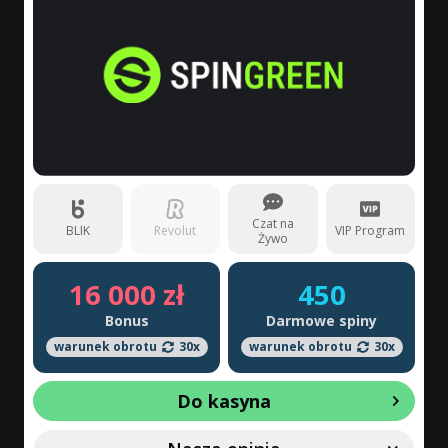
Czat na
BLIK
Revolut
VIP Program
Żywo
16 000 zł
450
Bonus
Darmowe spiny
warunek obrotu
30x
warunek obrotu
30x
Do kasyna