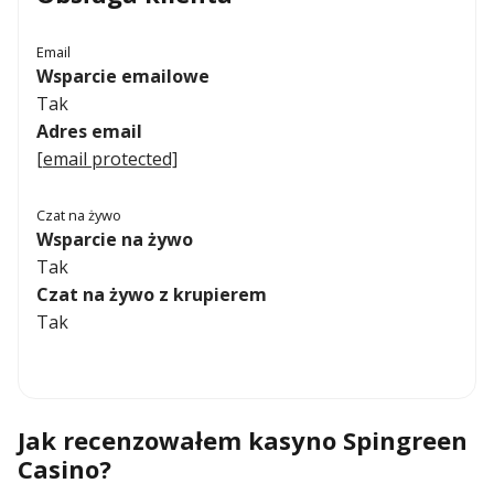
Email
Wsparcie emailowe
Tak
Adres email
[email protected]
Czat na żywo
Wsparcie na żywo
Tak
Czat na żywo z krupierem
Tak
Jak recenzowałem kasyno Spingreen
Casino?