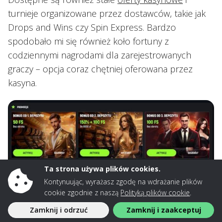
turnieje organizowane przez dostawców, takie jak
Drops and Wins czy Spin Express. Bardzo
spodobało mi się również koło fortuny z
codziennymi nagrodami dla zarejestrowanych
graczy – opcja coraz chętniej oferowana przez
kasyna.
Ta strona używa plików cookies.
Kontynuując, wyrażasz zgodę na wdrażanie plików
cookie zgodnie z naszą
Polityką plików cookie
.
Zamknij i odrzuć
Zamknij i zaakceptuj
Dostępne promocje w Spingreen.