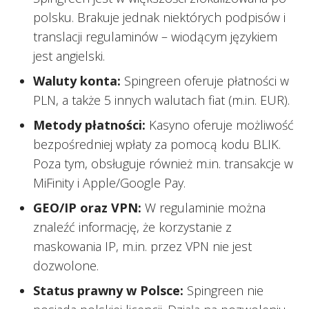
polsku. Brakuje jednak niektórych podpisów i
translacji regulaminów – wiodącym językiem
jest angielski.
Waluty konta:
Spingreen oferuje płatności w
PLN, a także 5 innych walutach fiat (m.in. EUR).
Metody płatności:
Kasyno oferuje możliwość
bezpośredniej wpłaty za pomocą kodu BLIK.
Poza tym, obsługuje również m.in. transakcje w
MiFinity i Apple/Google Pay.
GEO/IP oraz VPN:
W regulaminie można
znaleźć informację, że korzystanie z
maskowania IP, m.in. przez VPN nie jest
dozwolone.
Status prawny w Polsce:
Spingreen nie