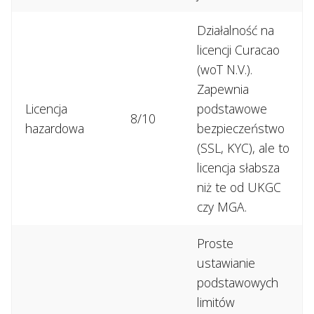
Działalność na
licencji Curacao
(woT N.V.).
Zapewnia
Licencja
podstawowe
8/10
hazardowa
bezpieczeństwo
(SSL, KYC), ale to
licencja słabsza
niż te od UKGC
czy MGA.
Proste
ustawianie
podstawowych
limitów