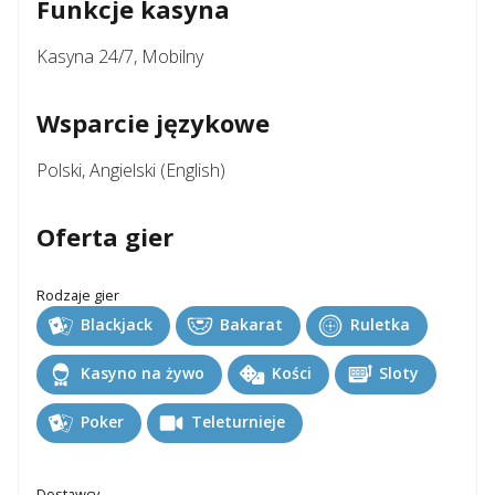
Funkcje kasyna
Kasyna 24/7, Mobilny
Wsparcie językowe
Polski, Angielski (English)
Oferta gier
Rodzaje gier
Blackjack
Bakarat
Ruletka
Kasyno na żywo
Kości
Sloty
Poker
Teleturnieje
Dostawcy