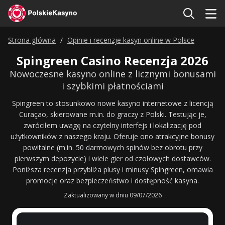
Strona główna
Opinie i recenzje kasyn online w Polsce
Spingreen Casino Recenzja 2026
Nowoczesne kasyno online z licznymi bonusami
i szybkimi płatnościami
Spingreen to stosunkowo nowe kasyno internetowe z licencją
Curaçao, skierowane m.in. do graczy z Polski. Testując je,
zwróciłem uwagę na czytelny interfejs i lokalizację pod
użytkowników z naszego kraju. Oferuje ono atrakcyjne bonusy
powitalne (m.in. 50 darmowych spinów bez obrotu przy
pierwszym depozycie) i wiele gier od czołowych dostawców.
Poniższa recenzja przybliża plusy i minusy Spingreen, omawia
promocje oraz bezpieczeństwo i dostępność kasyna.
Zaktualizowany w dniu 09/07/2026