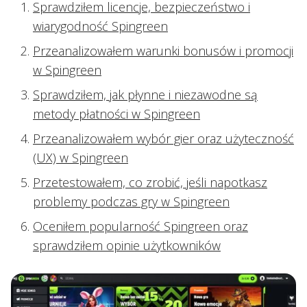
Sprawdziłem licencje, bezpieczeństwo i
wiarygodność Spingreen
Przeanalizowałem warunki bonusów i promocji
w Spingreen
Sprawdziłem, jak płynne i niezawodne są
metody płatności w Spingreen
Przeanalizowałem wybór gier oraz użyteczność
(UX) w Spingreen
Przetestowałem, co zrobić, jeśli napotkasz
problemy podczas gry w Spingreen
Oceniłem popularność Spingreen oraz
sprawdziłem opinie użytkowników