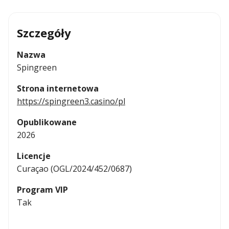
Szczegóły
Nazwa
Spingreen
Strona internetowa
https://spingreen3.casino/pl
Opublikowane
2026
Licencje
Curaçao (OGL/2024/452/0687)
Program VIP
Tak