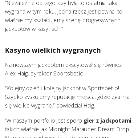
“Niezależnie od tego, czy była to ostatnia taka
wygrana w tym roku, jedna rzecz jest pewna: to
właśnie my kształtujemy scenę progresywnych
jackpotów w kasynach!”
Kasyno wielkich wygranych
Najnowszym jackpotem ekscytował się również
Alex Haig, dyrektor Sportsbet.io.
“Kolejny dzień i kolejny jackpot w Sportsbet.io!
Szybko zyskujemy reputację miejsca, gdzie zgarnia
się wielkie wygrane,” powiedział Haig.
“W naszym portfolio jest sporo
gier z jackpotami
,
takich właśnie jak Midnight Marauder Dream Drop.
Mamy więc nadzieję, że niebawem ujrzymy