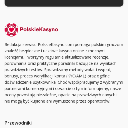
Redakcja serwisu PolskieKasyno.com pomaga polskim graczom
znaleźć bezpieczne i uczciwe kasyna online z mocnymi
licencjami. Tworzymy regularnie aktualizowane recenzje,
porównania oraz praktyczne poradniki bazujące na wynikach
prawdziwych testów. Sprawdzamy metody wpłat i wypłat,
bonusy, proces weryfikacji konta (KYC/AML) oraz ogólne
doświadczenie użytkownika. Choć współpracujemy z wybranymi
partnerami komercyjnymi i otwarcie o tym informujemy, nasze
oceny pozostają niezależne, oparte na prawdziwych danych i
nie mogą być kupione ani wymuszone przez operatorów.
Przewodniki