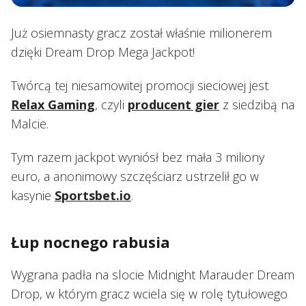
Już osiemnasty gracz został właśnie milionerem
dzięki Dream Drop Mega Jackpot!
Twórcą tej niesamowitej promocji sieciowej jest
Relax Gaming
, czyli
producent gier
z siedzibą na
Malcie.
Tym razem jackpot wyniósł bez mała 3 miliony
euro, a anonimowy szczęściarz ustrzelił go w
kasynie
Sportsbet.io
.
Łup nocnego rabusia
Wygrana padła na slocie Midnight Marauder Dream
Drop, w którym gracz wciela się w rolę tytułowego