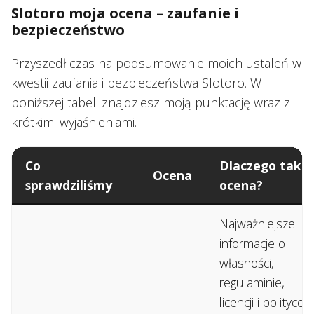
Slotoro moja ocena – zaufanie i
bezpieczeństwo
Przyszedł czas na podsumowanie moich ustaleń w
kwestii zaufania i bezpieczeństwa Slotoro. W
poniższej tabeli znajdziesz moją punktację wraz z
krótkimi wyjaśnieniami.
Co
Dlaczego taka
Ocena
sprawdziliśmy
ocena?
Najważniejsze
informacje o
własności,
regulaminie,
licencji i polityce