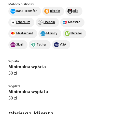
Metody płatności
Bank Transfer
Bitcoin
Blik
Ethereum
Litecoin
Maestro
MasterCard
MiFinity
Neteller
Skrill
Tether
VISA
Wpłata
Minimalna wpłata
50 zł
Wypłata
Minimalna wypłata
50 zł
Obsługa klienta