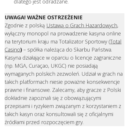
dlatego jest odradzane.
UWAGA! WAŻNE OSTRZEŻENIE
Zgodnie z polską
Ustawą o Grach Hazardowych
,
wyłączny monopol na prowadzenie kasyna online
na terytorium kraju ma Totalizator Sportowy (
Total
Casino
)
– spółka należąca do Skarbu Państwa.
Kasyna działające w oparciu o licencje zagraniczne
(np. MGA, Curaçao, UKGC) nie posiadają
wymaganych polskich zezwoleń. Udział w grach na
takich platformach niesie poważne konsekwencje
prawne i finansowe. Zalecamy, aby gracze z Polski
dokładnie zapoznali się z obowiązującymi
przepisami i ryzykiem związanym z korzystaniem z
takich kasyn oraz konsultowali się z oficjalnymi
źródłami przed rozpoczęciem gry.