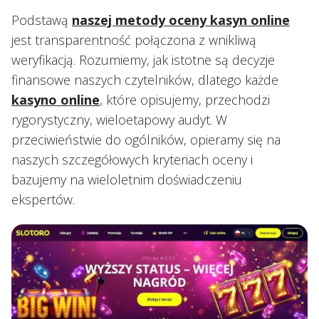
Podstawą
naszej metody oceny kasyn online
jest transparentność połączona z wnikliwą
weryfikacją. Rozumiemy, jak istotne są decyzje
finansowe naszych czytelników, dlatego każde
kasyno online
, które opisujemy, przechodzi
rygorystyczny, wieloetapowy audyt. W
przeciwieństwie do ogólników, opieramy się na
naszych szczegółowych kryteriach oceny i
bazujemy na wieloletnim doświadczeniu
ekspertów.