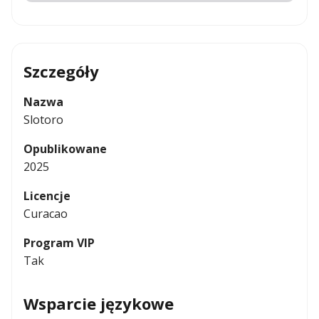
Szczegóły
Nazwa
Slotoro
Opublikowane
2025
Licencje
Curacao
Program VIP
Tak
Wsparcie językowe