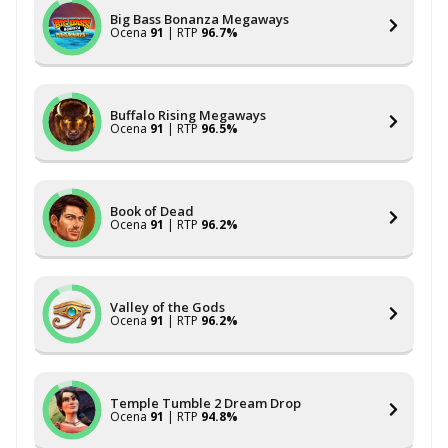
Big Bass Bonanza Megaways
Ocena
91
| RTP
96.7%
Buffalo Rising Megaways
Ocena
91
| RTP
96.5%
Book of Dead
Ocena
91
| RTP
96.2%
Valley of the Gods
Ocena
91
| RTP
96.2%
Temple Tumble 2 Dream Drop
Ocena
91
| RTP
94.8%