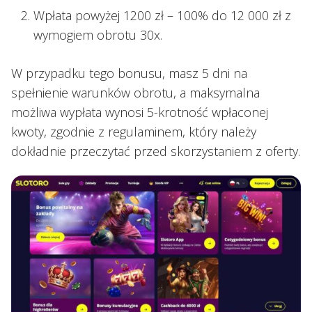
Wpłata powyżej 1200 zł – 100% do 12 000 zł z
wymogiem obrotu 30x.
W przypadku tego bonusu, masz 5 dni na
spełnienie warunków obrotu, a maksymalna
możliwa wypłata wynosi 5-krotność wpłaconej
kwoty, zgodnie z regulaminem, który należy
dokładnie przeczytać przed skorzystaniem z oferty.