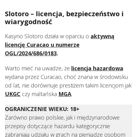
Slotoro – licencja, bezpieczeństwo i
wiarygodność
Kasyno Slotoro działa w oparciu o
aktywną
licencję Curacao u numerze
OGL/2024/686/0183
.
Warto mieć na uwadze, że
licencja hazardowa
wydana przez Curacao, choć znana w środowisku
od lat, nie dorównuje prestiżem takim licencjom jak
UKGC
czy maltańska
MGA
.
OGRANICZENIE WIEKU: 18+
Zarówno prawo polskie, jak i międzynarodowe
przepisy dotyczące hazardu kategorycznie
zabraniają udziału w grach na pieniądze osobom