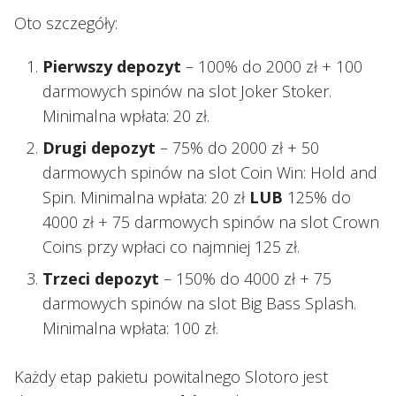
Oto szczegóły:
Pierwszy depozyt
– 100% do 2000 zł + 100
darmowych spinów na slot Joker Stoker.
Minimalna wpłata: 20 zł.
Drugi depozyt
– 75% do 2000 zł + 50
darmowych spinów na slot Coin Win: Hold and
Spin. Minimalna wpłata: 20 zł
LUB
125% do
4000 zł + 75 darmowych spinów na slot Crown
Coins przy wpłaci co najmniej 125 zł.
Trzeci depozyt
– 150% do 4000 zł + 75
darmowych spinów na slot Big Bass Splash.
Minimalna wpłata: 100 zł.
Każdy etap pakietu powitalnego Slotoro jest