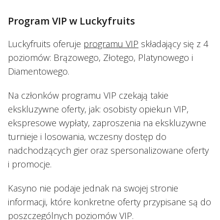
Program VIP w Luckyfruits
Luckyfruits oferuje
programu VIP
składający się z 4
poziomów: Brązowego, Złotego, Platynowego i
Diamentowego.
Na członków programu VIP czekają takie
ekskluzywne oferty, jak: osobisty opiekun VIP,
ekspresowe wypłaty, zaproszenia na ekskluzywne
turnieje i losowania, wczesny dostęp do
nadchodzących gier oraz spersonalizowane oferty
i promocje.
Kasyno nie podaje jednak na swojej stronie
informacji, które konkretne oferty przypisane są do
poszczególnych poziomów VIP.