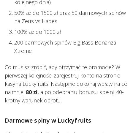
kolejnego dnia)
50% aż do 1500 zł oraz 50 darmowych spinów
na Zeus vs Hades
100% aż do 1000 zł
200 darmowych spinów Big Bass Bonanza
Xtreme
Co musisz zrobić, aby otrzymać te promocje? W
pierwszej kolejności zarejestruj konto na stronie
kasyna Luckyfruits. Następnie dokonaj wpłaty na co
najmniej
80 zł
, a po odebraniu bonusu spełnij 40-
krotny warunek obrotu.
Darmowe spiny w Luckyfruits