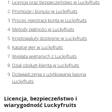
Licencja oraz bezpieczeństwo w Luckyfruits
Promocje i bonusy w Luckyfruits
Proces rejestracji konta w Luckyfruits
Metody płatności w Luckyfruits
Kryptowaluty dostępne w Luckyfruits
Katalog gier w Luckyfruits
Wypłata wygranych z Luckyfruits
Dział obsługi klienta w Luckyfruits
Doświadczenia z użytkowania kasyna
Luckyfruits
Licencja, bezpieczeństwo i
wiarygodność Luckyfruits