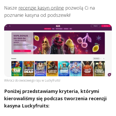
Nasze
recenzje kasyn online
pozwolą Ci na
poznanie kasyna od podszewki!
Wkrocz do owocowego raju w Luckyfruits!
Poniżej przedstawiamy kryteria, którymi
kierowaliśmy się podczas tworzenia recenzji
kasyna Luckyfruits: