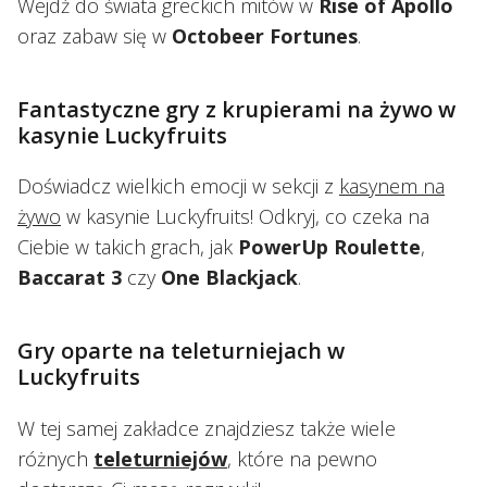
Wejdź do świata greckich mitów w
Rise of Apollo
oraz zabaw się w
Octobeer Fortunes
.
Fantastyczne gry z krupierami na żywo w
kasynie Luckyfruits
Doświadcz wielkich emocji w sekcji z
kasynem na
żywo
w kasynie Luckyfruits! Odkryj, co czeka na
Ciebie w takich grach, jak
PowerUp Roulette
,
Baccarat 3
czy
One Blackjack
.
Gry oparte na teleturniejach w
Luckyfruits
W tej samej zakładce znajdziesz także wiele
różnych
teleturniejów
, które na pewno