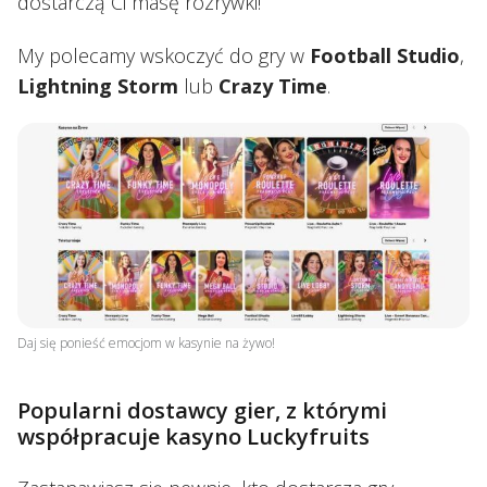
dostarczą Ci masę rozrywki!
My polecamy wskoczyć do gry w
Football Studio
,
Lightning Storm
lub
Crazy Time
.
Daj się ponieść emocjom w kasynie na żywo!
Popularni dostawcy gier, z którymi
współpracuje kasyno Luckyfruits