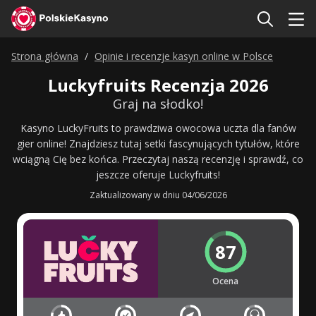
Strona główna
Opinie i recenzje kasyn online w Polsce
Luckyfruits Recenzja 2026
Graj na słodko!
Kasyno LuckyFruits to prawdziwa owocowa uczta dla fanów
gier online! Znajdziesz tutaj setki fascynujących tytułów, które
wciągną Cię bez końca. Przeczytaj naszą recenzję i sprawdź, co
jeszcze oferuje Luckyfruits!
Zaktualizowany w dniu 04/06/2026
87
Ocena