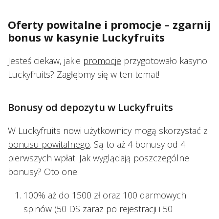
Oferty powitalne i promocje – zgarnij
bonus w kasynie Luckyfruits
Jesteś ciekaw, jakie
promocje
przygotowało kasyno
Luckyfruits? Zagłębmy się w ten temat!
Bonusy od depozytu w Luckyfruits
W Luckyfruits nowi użytkownicy mogą skorzystać z
bonusu powitalnego
. Są to aż 4 bonusy od 4
pierwszych wpłat! Jak wyglądają poszczególne
bonusy? Oto one:
100% aż do 1500 zł oraz 100 darmowych
spinów (50 DS zaraz po rejestracji i 50