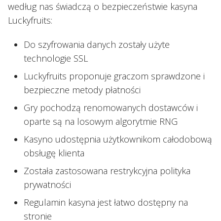
według nas świadczą o bezpieczeństwie kasyna
Luckyfruits:
Do szyfrowania danych zostały użyte
technologie SSL
Luckyfruits proponuje graczom sprawdzone i
bezpieczne metody płatności
Gry pochodzą renomowanych dostawców i
oparte są na losowym algorytmie RNG
Kasyno udostępnia użytkownikom całodobową
obsługę klienta
Została zastosowana restrykcyjna polityka
prywatności
Regulamin kasyna jest łatwo dostępny na
stronie