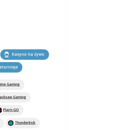
Kasyno na żywo
eturnieje
Time Gaming
acksaw Gaming
Play’n GO
Thunderkick