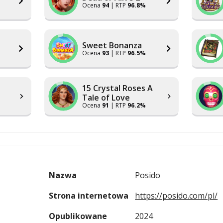
Ocena
94
| RTP
96.8%
Sweet Bonanza
Ocena
93
| RTP
96.5%
a
15 Crystal Roses A
Tale of Love
Ocena
91
| RTP
96.2%
Nazwa
Posido
Strona internetowa
https://posido.com/pl/
Opublikowane
2024