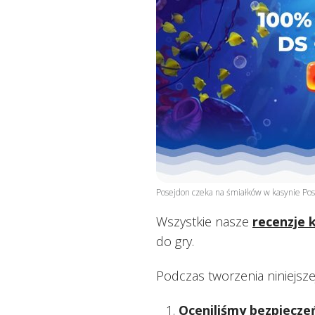
Posejdon czeka na śmiałków w kasynie Pos
Wszystkie nasze
recenzje 
do gry.
Podczas tworzenia niniejsze
Oceniliśmy bezpieczeń