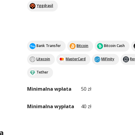
Yggdrasil
Bank Transfer
Bitcoin
Bitcoin Cash
Litecoin
MasterCard
MiFinity
Re
Tether
Minimalna wpłata
50 zł
Minimalna wypłata
40 zł
a