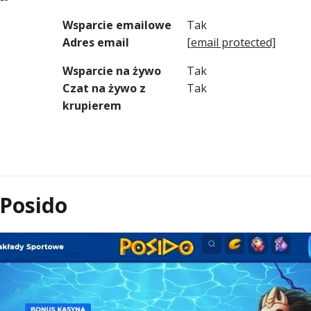
Wsparcie emailowe
Tak
Adres email
[email protected]
Wsparcie na żywo
Tak
Czat na żywo z
Tak
krupierem
 Posido