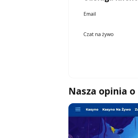
Email
Czat na żywo
Nasza opinia o