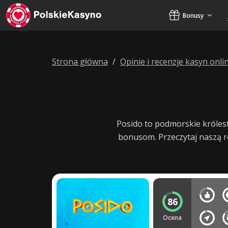
Bonusy
Strona główna
Opinie i recenzje kasyn onli
Posido to podmorskie królest
bonusom. Przeczytaj naszą re
86
Ocena