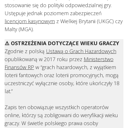
stosowanie się do polityki odpowiedzialnej gry.
Ustępuje jednak poziomem zabezpieczeń
licencjom kasynowym
z Wielkiej Brytanii (UKGC) czy
Malty (MGA).
⚠️
OSTRZEŻENIA DOTYCZĄCE WIEKU GRACZY
Zgodnie z polską
Ustawą o Grach Hazardowych
opublikowaną w 2017 roku przez
Ministerstwo
Finansów RP
w “grach hazardowych, z wyjątkiem
loterii fantowych oraz loterii promocyjnych, mogą
uczestniczyć wyłącznie osoby, które ukończyły 18
lat.”
Zapis ten obowiązuje wszystkich operatorów
online, którzy są zobligowani do weryfikacji wieku
graczy. W świetle polskiego prawa osoby