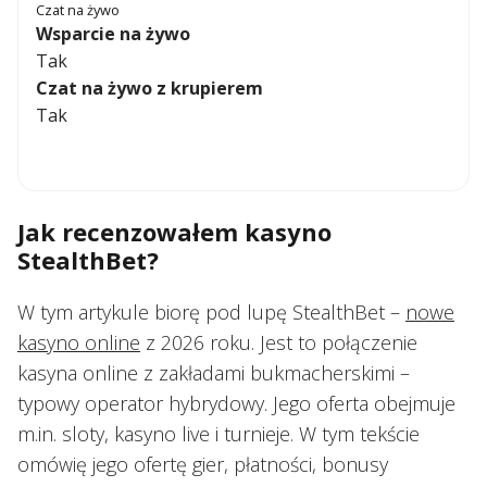
Czat na żywo
Wsparcie na żywo
Tak
Czat na żywo z krupierem
Tak
Jak recenzowałem kasyno
StealthBet?
W tym artykule biorę pod lupę StealthBet –
nowe
kasyno online
z 2026 roku. Jest to połączenie
kasyna online z zakładami bukmacherskimi –
typowy operator hybrydowy. Jego oferta obejmuje
m.in. sloty, kasyno live i turnieje. W tym tekście
omówię jego ofertę gier, płatności, bonusy