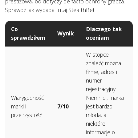
prestiżowa, bo dotyczy de facto ochrony gracza.
Sprawdź jak wypada tutaj StealthBet.
Co
Dlaczego tak
Wynik
sprawdziłem
oceniam
W stopce
znaleźć można
firmę, adres i
numer
rejestracyjny.
Wiarygodność
Niemniej, marka
marki i
7/10
jest bardzo
przejrzystość
młoda, a
niektóre
informacje o