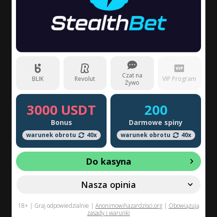
Czat na
BLIK
Revolut
VIP Program
Żywo
3000 USDT
200
Bonus
Darmowe spiny
warunek obrotu
40x
warunek obrotu
40x
Do kasyna
Nasza opinia
18+ | Graj odpowiedzialnie |
Anonimowihazardzisci.org
|
Obowiązują
zasady i warunki