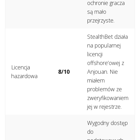
ochronie gracza
są mało
przejrzyste.
StealthBet działa
na popularnej
licencji
offshore’owej z
Licencja
8/10
Anjouan. Nie
hazardowa
miałem
problemów ze
zweryfikowaniem
jej w rejestrze.
Wygodny dostęp
do