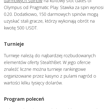
darmowych spinów
na kultowy slot Gates of
Olympus od Pragmatic Play. Stawka za spin wynosi
0.20. Dodatkowo, 150 darmowych spinów mogą
uzyskać stali gracze, którzy wykonają obrót na
kwotę 500 USDT.
Turnieje
Turnieje należą do najbardziej rozbudowanych
elementów oferty StealthBet. W jego ofercie
znaleźć liczne można turnieje rankingowe
organizowane przez kasyno z pulami nagród o
wartości kilku tysięcy dolarów.
Program poleceń