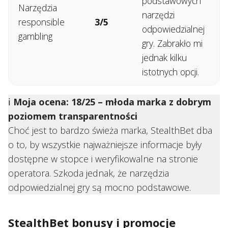
podstawowych
Narzędzia
narzędzi
responsible
3/5
odpowiedzialnej
gambling
gry. Zabrakło mi
jednak kilku
istotnych opcji.
ℹ️
Moja ocena: 18/25 –
młoda marka z dobrym
poziomem transparentności
Choć jest to bardzo świeża marka, StealthBet dba
o to, by wszystkie najważniejsze informacje były
dostępne w stopce i weryfikowalne na stronie
operatora. Szkoda jednak, że narzędzia
odpowiedzialnej gry są mocno podstawowe.
StealthBet bonusy i promocje