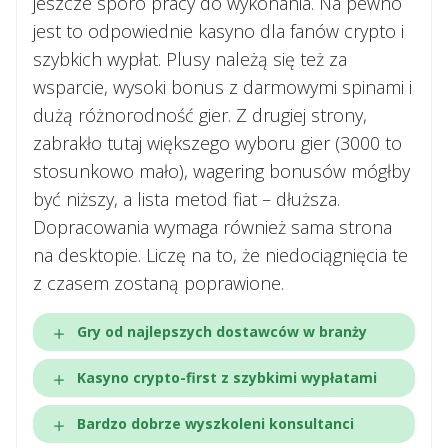
jeszcze sporo pracy do wykonania. Na pewno
jest to odpowiednie kasyno dla fanów crypto i
szybkich wypłat. Plusy należą się też za
wsparcie, wysoki bonus z darmowymi spinami i
dużą różnorodność gier. Z drugiej strony,
zabrakło tutaj większego wyboru gier (3000 to
stosunkowo mało), wagering bonusów mógłby
być niższy, a lista metod fiat – dłuższa.
Dopracowania wymaga również sama strona
na desktopie. Liczę na to, że niedociągnięcia te
z czasem zostaną poprawione.
Gry od najlepszych dostawców w branży
Kasyno crypto-first z szybkimi wypłatami
Bardzo dobrze wyszkoleni konsultanci