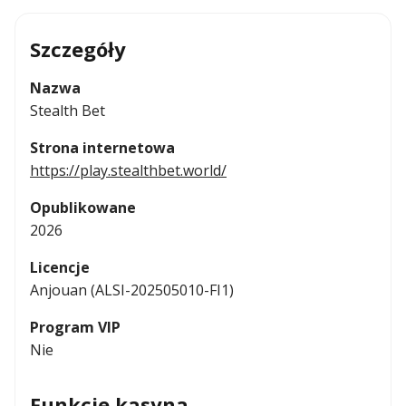
Szczegóły
Nazwa
Stealth Bet
Strona internetowa
https://play.stealthbet.world/
Opublikowane
2026
Licencje
Anjouan (ALSI-202505010-FI1)
Program VIP
Nie
Funkcje kasyna