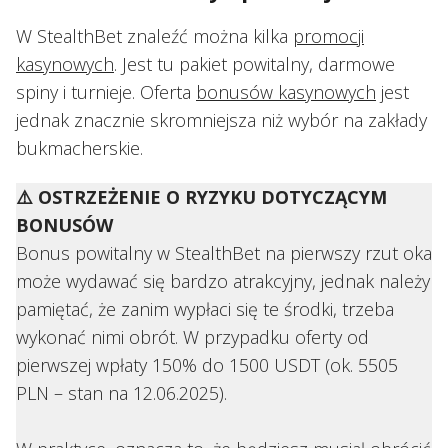
W StealthBet znaleźć można kilka
promocji
kasynowych
. Jest tu pakiet powitalny, darmowe
spiny i turnieje. Oferta
bonusów kasynowych
jest
jednak znacznie skromniejsza niż wybór na zakłady
bukmacherskie.
⚠️
OSTRZEŻENIE O RYZYKU DOTYCZĄCYM
BONUSÓW
Bonus powitalny w StealthBet na pierwszy rzut oka
może wydawać się bardzo atrakcyjny, jednak należy
pamiętać, że zanim wypłaci się te środki, trzeba
wykonać nimi obrót. W przypadku oferty od
pierwszej wpłaty 150% do 1500 USDT (ok. 5505
PLN – stan na 12.06.2025).