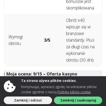
bonusów jest
skomplikowana.
Obrót x40
wpisuje się w
branżowe
Wymogi
3/5
standardy. Plus
obrotu
za długi czas na
wykonanie
obrotu (30 dni).
ℹ️
Moja ocena: 9/15 – Oferta kasyno
potraktowana po macoszemu
Ta strona używa plików cookies.
Jak widać po powyższych ocenach, StealthBet
Kontynuując, wyrażasz zgodę na wdrażanie plików
cookie zgodnie z naszą
Polityką plików cookie
.
wypada w kwestii bonusów dość przeciętnie. Choć
oferta powitalna jest wysoka, a dopasowanie
Zamknij i odrzuć
Zamknij i zaakceptuj