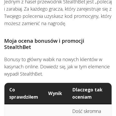
Jednym z haseł przewodnik StealthBet jest „polecaj
i zarabiaj. Za każdego gracza, który zarejestruje się z
Twojego polecenia uzyskasz kod promocyjny, który
możesz zamienić na nagrodę.
Moja ocena bonusów i promocji
StealthBet
Bonusy to główny wabik na nowych klientów w
kasynach online. Dowiedz się, jak w tym elemencie
wypadł StealthBet.
Co
Dlaczego tak
Wynik
sprawdziłem
oceniam
Dość skromna