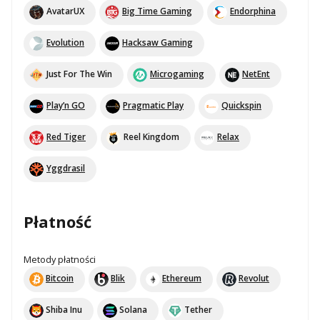
AvatarUX
Big Time Gaming
Endorphina
Evolution
Hacksaw Gaming
Just For The Win
Microgaming
NetEnt
Play’n GO
Pragmatic Play
Quickspin
Red Tiger
Reel Kingdom
Relax
Yggdrasil
Płatność
Metody płatności
Bitcoin
Blik
Ethereum
Revolut
Shiba Inu
Solana
Tether