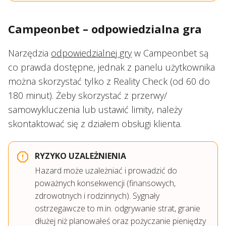
Campeonbet – odpowiedzialna gra
Narzędzia
odpowiedzialnej gry
w Campeonbet są
co prawda dostępne, jednak z panelu użytkownika
można skorzystać tylko z Reality Check (od 60 do
180 minut). Żeby skorzystać z przerwy/
samowykluczenia lub ustawić limity, należy
skontaktować się z działem obsługi klienta.
RYZYKO UZALEŻNIENIA
Hazard może uzależniać i prowadzić do
poważnych konsekwencji (finansowych,
zdrowotnych i rodzinnych). Sygnały
ostrzegawcze to m.in. odgrywanie strat, granie
dłużej niż planowałeś oraz pożyczanie pieniędzy