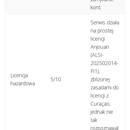
kont.
Serwis działa
na prostej
licencji
Anjouan
(ALSI-
202502014-
FI1),
Licencja
5/10
zbliżonej
hazardowa
zasadami do
licencji z
Curaçao,
jednak nie
tak
rozpoznawal