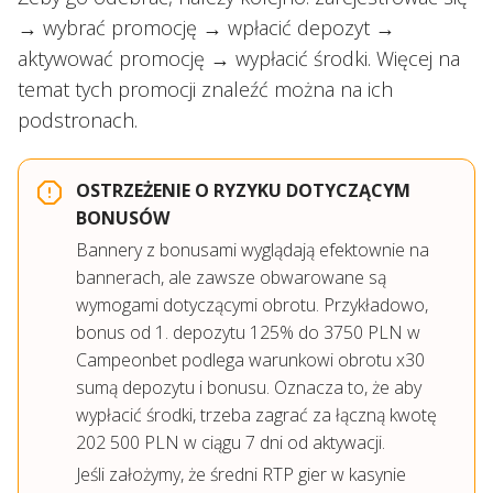
→ wybrać promocję → wpłacić depozyt →
aktywować promocję → wypłacić środki. Więcej na
temat tych promocji znaleźć można na ich
podstronach.
OSTRZEŻENIE O RYZYKU DOTYCZĄCYM
BONUSÓW
Bannery z bonusami wyglądają efektownie na
bannerach, ale zawsze obwarowane są
wymogami dotyczącymi obrotu. Przykładowo,
bonus od 1. depozytu 125% do 3750 PLN w
Campeonbet podlega warunkowi obrotu x30
sumą depozytu i bonusu. Oznacza to, że aby
wypłacić środki, trzeba zagrać za łączną kwotę
202 500 PLN w ciągu 7 dni od aktywacji.
Jeśli założymy, że średni RTP gier w kasynie