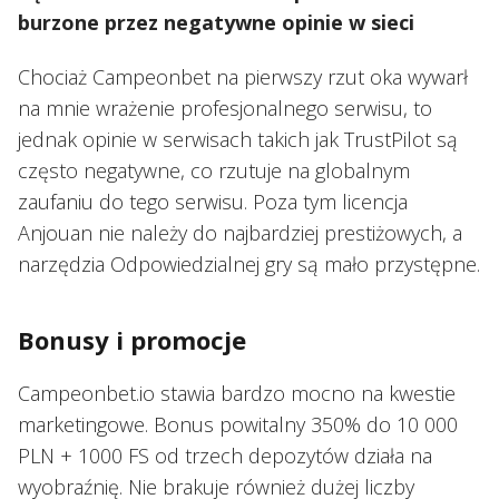
burzone przez negatywne opinie w sieci
Chociaż Campeonbet na pierwszy rzut oka wywarł
na mnie wrażenie profesjonalnego serwisu, to
jednak opinie w serwisach takich jak TrustPilot są
często negatywne, co rzutuje na globalnym
zaufaniu do tego serwisu. Poza tym licencja
Anjouan nie należy do najbardziej prestiżowych, a
narzędzia Odpowiedzialnej gry są mało przystępne.
Bonusy i promocje
Campeonbet.io stawia bardzo mocno na kwestie
marketingowe. Bonus powitalny 350% do 10 000
PLN + 1000 FS od trzech depozytów działa na
wyobraźnię. Nie brakuje również dużej liczby