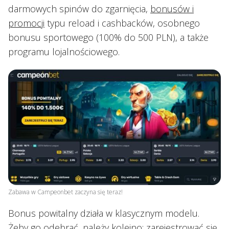
darmowych spinów do zgarnięcia,
bonusów i
promocji
typu reload i cashbacków, osobnego
bonusu sportowego (100% do 500 PLN), a także
programu lojalnościowego.
Zabawa w Campeonbet zaczyna się teraz!
Bonus powitalny działa w klasycznym modelu.
Żeby go odebrać, należy kolejno: zarejestrować się