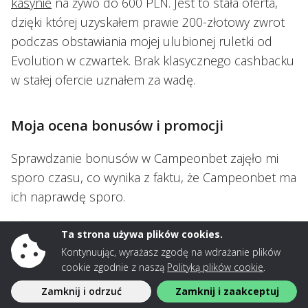
kasynie
na żywo do 600 PLN. Jest to stała oferta,
dzięki której uzyskałem prawie 200-złotowy zwrot
podczas obstawiania mojej ulubionej ruletki od
Evolution w czwartek. Brak klasycznego cashbacku
w stałej ofercie uznałem za wadę.
Moja ocena bonusów i promocji
Sprawdzanie bonusów w Campeonbet zajęło mi
sporo czasu, co wynika z faktu, że Campeonbet ma
ich naprawdę sporo.
Ta strona używa plików cookies.
Co
Dlaczego
Kontynuując, wyrażasz zgodę na wdrażanie plików
sprawdziłe
Wynik
taki wynik
cookie zgodnie z naszą
Polityką plików cookie
.
m
Zamknij i odrzuć
Zamknij i zaakceptuj