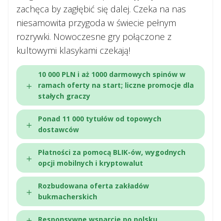
zachęca by zagłębić się dalej. Czeka na nas
niesamowita przygoda w świecie pełnym
rozrywki. Nowoczesne gry połączone z
kultowymi klasykami czekają!
10 000 PLN i aż 1000 darmowych spinów w
ramach oferty na start; liczne promocje dla
stałych graczy
Ponad 11 000 tytułów od topowych
dostawców
Płatności za pomocą BLIK-ów, wygodnych
opcji mobilnych i kryptowalut
Rozbudowana oferta zakładów
bukmacherskich
Responsywne wsparcie po polsku