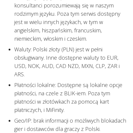
konsultanci porozumiewają się w naszym
rodzimym języku. Poza tym serwis dostępny
jest w wielu innych językach, w tym w
angielskim, hiszpańskim, francuskim,
niemieckim, włoskim i czeskim.
Waluty: Polski złoty (PLN) jest w pełni
obsługiwany. Inne dostępne waluty to EUR,
USD, NOK, AUD, CAD NZD, MXN, CLP, ZAR i
ARS.
Płatności lokalne: Dostępne są lokalne opcje
płatności, na czele z BLIK-iem. Poza tym
płatności w złotówkach za pomocą kart
płatniczych, i MiFinity.
Geo/IP: brak informacji o możliwych blokadach
gier i dostawców dla graczy z Polski.