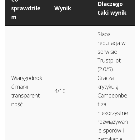
Dlaczego
sprawdziłe
Wynik
taki wynik
m
Słaba
reputacja w
serwisie
Trustpilot
(2.0/5).
Wiarygodnoś
Gracza
ć marki i
krytykują
4/10
transparent
Campeonbe
ność
t za
niekorzystne
rozwiązywan
ie sporów i
zamykanie