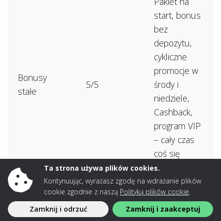
Pakiet na
start, bonus
bez
depozytu,
cykliczne
promocje w
Bonusy
5/5
środy i
stałe
niedziele,
Cashback,
program VIP
– cały czas
coś się
dzieje.
Ta strona używa plików cookies.
Kontynuując, wyrażasz zgodę na wdrażanie plików
cookie zgodnie z naszą
Polityką plików cookie
.
Zasady są
jasno
Zamknij i odrzuć
Zamknij i zaakceptuj
opisane, ale