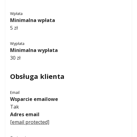
Wpłata
Minimalna wpłata
5 zł
Wypłata
Minimalna wypłata
30 zł
Obsługa klienta
Email
Wsparcie emailowe
Tak
Adres email
[email protected]