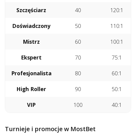
Szczęściarz
40
120:1
Doświadczony
50
110:1
Mistrz
60
100:1
Ekspert
70
75:1
Profesjonalista
80
60:1
High Roller
90
50:1
VIP
100
40:1
Turnieje i promocje w MostBet