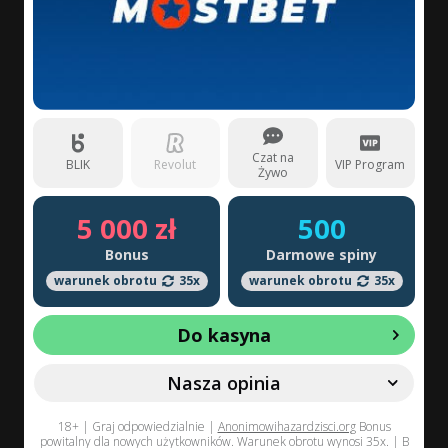
Czat na
BLIK
Revolut
VIP Program
Żywo
5 000 zł
500
Bonus
Darmowe spiny
warunek obrotu
35x
warunek obrotu
35x
Do kasyna
Nasza opinia
18+ | Graj odpowiedzialnie |
Anonimowihazardzisci.org
Bonus
powitalny dla nowych użytkowników. Warunek obrotu wynosi 35x. | B