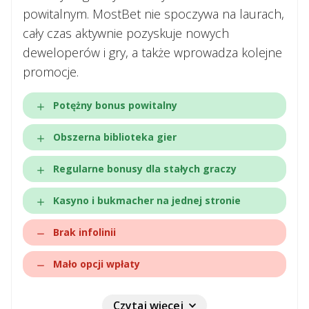
powitalnym. MostBet nie spoczywa na laurach,
cały czas aktywnie pozyskuje nowych
deweloperów i gry, a także wprowadza kolejne
promocje.
Potężny bonus powitalny
Obszerna biblioteka gier
Regularne bonusy dla stałych graczy
Kasyno i bukmacher na jednej stronie
Brak infolinii
Mało opcji wpłaty
Czytaj więcej