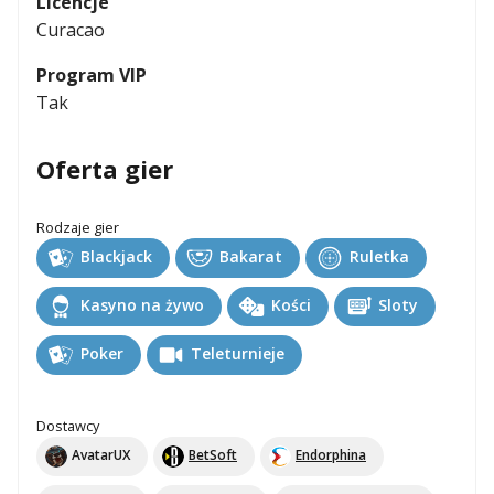
Licencje
Curacao
Program VIP
Tak
Oferta gier
Rodzaje gier
Blackjack
Bakarat
Ruletka
Kasyno na żywo
Kości
Sloty
Poker
Teleturnieje
Dostawcy
AvatarUX
BetSoft
Endorphina