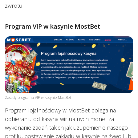
zwrotu.
Program VIP w kasynie MostBet
Zasady programu VIP w kasynie MostBet
Program lojalnościowy
w MostBet polega na
odbieraniu od kasyna wirtualnych monet za
wykonanie zadań takich jak uzupełnienie naszego
profilu, postawienie zakładu w kasynie na żywo lub