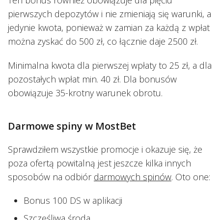
Ten bonus również obowiązuje dla pięciu
pierwszych depozytów i nie zmieniają się warunki, a
jedynie kwota, ponieważ w zamian za każdą z wpłat
można zyskać do 500 zł, co łącznie daje 2500 zł.
Minimalna kwota dla pierwszej wpłaty to 25 zł, a dla
pozostałych wpłat min. 40 zł. Dla bonusów
obowiązuje 35-krotny warunek obrotu.
Darmowe spiny w MostBet
Sprawdziłem wszystkie promocje i okazuje się, że
poza ofertą powitalną jest jeszcze kilka innych
sposobów na odbiór
darmowych spinów
. Oto one:
Bonus 100 DS w aplikacji
Szczęśliwa środa