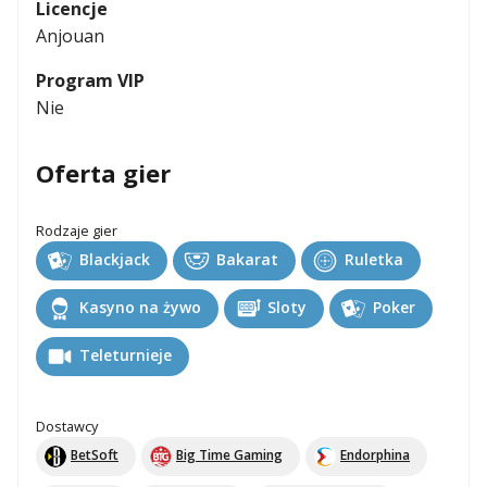
Licencje
Anjouan
Program VIP
Nie
Oferta gier
Rodzaje gier
Blackjack
Bakarat
Ruletka
Kasyno na żywo
Sloty
Poker
Teleturnieje
Dostawcy
BetSoft
Big Time Gaming
Endorphina