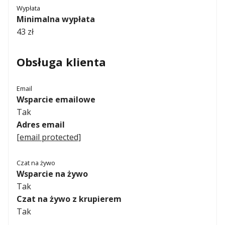
Wypłata
Minimalna wypłata
43 zł
Obsługa klienta
Email
Wsparcie emailowe
Tak
Adres email
[email protected]
Czat na żywo
Wsparcie na żywo
Tak
Czat na żywo z krupierem
Tak