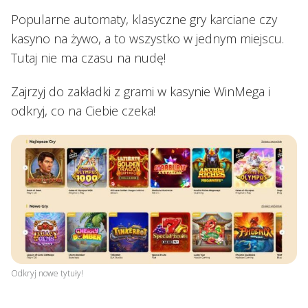
Popularne automaty, klasyczne gry karciane czy
kasyno na żywo, a to wszystko w jednym miejscu.
Tutaj nie ma czasu na nudę!
Zajrzyj do zakładki z grami w kasynie WinMega i
odkryj, co na Ciebie czeka!
Odkryj nowe tytuły!