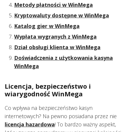
Metody płatności w WinMega
Kryptowaluty dostępne w WinMega
Katalog gier w WinMega
Wypłata wygranych z WinMega
Dział obsługi klienta w WinMega
Doświadczenia z użytkowania kasyna
WinMega
Licencja, bezpieczeństwo i
wiarygodność WinMega
Co wpływa na bezpieczeństwo kasyn
internetowych? Na pewno posiadana przez nie
licencja hazardowa
! To bardzo ważny aspekt,