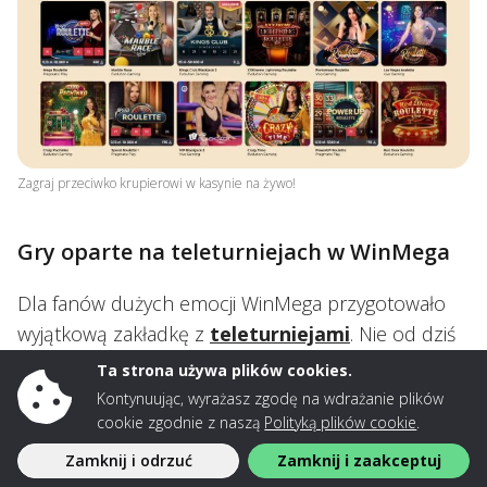
Zagraj przeciwko krupierowi w kasynie na żywo!
Gry oparte na teleturniejach w WinMega
Dla fanów dużych emocji WinMega przygotowało
wyjątkową zakładkę z
teleturniejami
. Nie od dziś
wiemy, że to właśnie gry typu-show oferują
Ta strona używa plików cookies.
fantastyczna przygodę.
Kontynuując, wyrażasz zgodę na wdrażanie plików
cookie zgodnie z naszą
Polityką plików cookie
.
Nam w oko rzuciły się gry
Wheel Bet
oraz
War Of
Zamknij i odrzuć
Zamknij i zaakceptuj
Elements
.