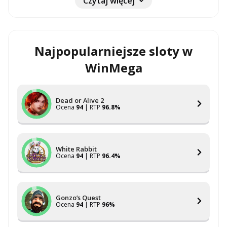
Czytaj więcej
Najpopularniejsze sloty w
WinMega
Dead or Alive 2
Ocena
94
| RTP
96.8%
White Rabbit
Ocena
94
| RTP
96.4%
Gonzo’s Quest
Ocena
94
| RTP
96%