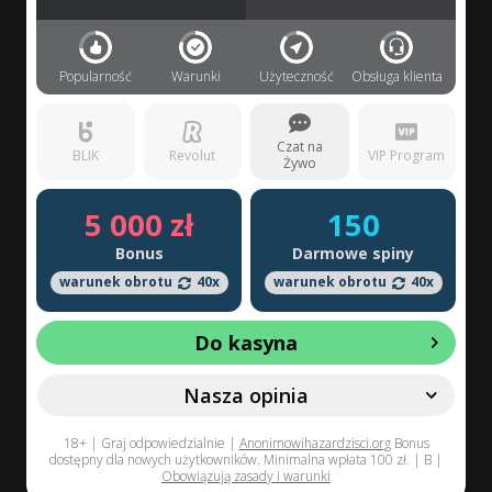
Popularność
Warunki
Użyteczność
Obsługa klienta
Czat na
BLIK
Revolut
VIP Program
Żywo
5 000 zł
150
Bonus
Darmowe spiny
warunek obrotu
40x
warunek obrotu
40x
Do kasyna
Nasza opinia
18+ | Graj odpowiedzialnie |
Anonimowihazardzisci.org
Bonus
dostępny dla nowych użytkowników. Minimalna wpłata 100 zł. | B |
Obowiązują zasady i warunki