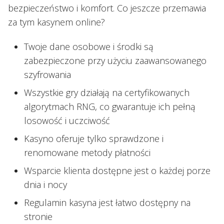
bezpieczeństwo i komfort. Co jeszcze przemawia
za tym kasynem online?
Twoje dane osobowe i środki są
zabezpieczone przy użyciu zaawansowanego
szyfrowania
Wszystkie gry działają na certyfikowanych
algorytmach RNG, co gwarantuje ich pełną
losowość i uczciwość
Kasyno oferuje tylko sprawdzone i
renomowane metody płatności
Wsparcie klienta dostępne jest o każdej porze
dnia i nocy
Regulamin kasyna jest łatwo dostępny na
stronie