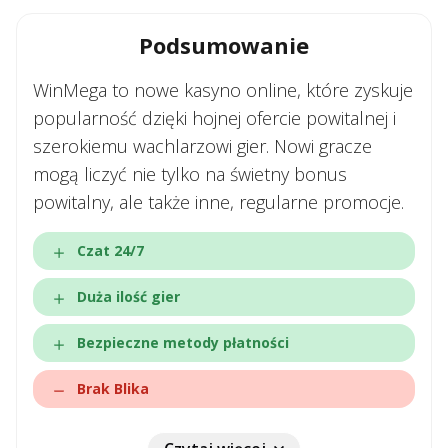
Podsumowanie
WinMega to nowe kasyno online, które zyskuje
popularność dzięki hojnej ofercie powitalnej i
szerokiemu wachlarzowi gier. Nowi gracze
mogą liczyć nie tylko na świetny bonus
powitalny, ale także inne, regularne promocje.
Czat 24/7
Duża ilość gier
Bezpieczne metody płatności
Brak Blika