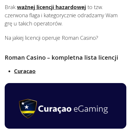
Brak
ważnej licencji hazardowej
to tzw.
czerwona flaga i kategorycznie odradzamy Wam
grę u takich operatorów.
Na jakiej licencji operuje Roman Casino?
Roman Casino – kompletna lista licencji
Curacao