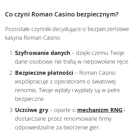
Co czyni Roman Casino bezpiecznym?
Pozostałe czynniki decydujące o bezpieczeństwie
kasyna Roman Casino:
Szyfrowanie danych
– dzięki czemu Twoje
dane osobowe nie trafią w niepowołane ręce.
Bezpieczne płatności
– Roman Casino
współpracuje z operatorami o światowej
renomie, Twoje wpłaty i wypłaty są w pełni
bezpieczne.
Uczciwe gry
– oparte o
mechanizm RNG
i
dostarczane przez renomowane firmy
odpowiedzialne za tworzenie gier.