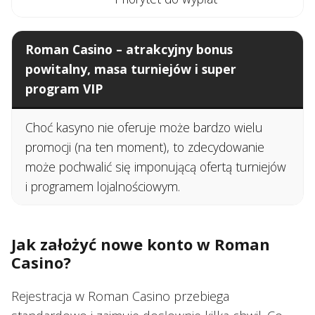
Roman Casino – atrakcyjny bonus
powitalny, masa turniejów i super
program VIP
Choć kasyno nie oferuje może bardzo wielu
promocji (na ten moment), to zdecydowanie
może pochwalić się imponującą ofertą turniejów
i programem lojalnościowym.
Jak założyć nowe konto w Roman
Casino?
Rejestracja w Roman Casino przebiega