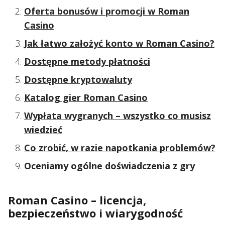
Oferta bonusów i promocji w Roman
Casino
Jak łatwo założyć konto w Roman Casino?
Dostępne metody płatności
Dostępne kryptowaluty
Katalog gier Roman Casino
Wypłata wygranych – wszystko co musisz
wiedzieć
Co zrobić, w razie napotkania problemów?
Oceniamy ogólne doświadczenia z gry
Roman Casino – licencja,
bezpieczeństwo i wiarygodność