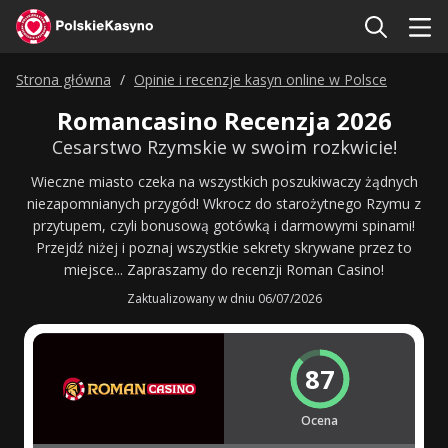
Strona główna
Opinie i recenzje kasyn online w Polsce
Romancasino Recenzja 2026
Cesarstwo Rzymskie w swoim rozkwicie!
Wieczne miasto czeka na wszystkich poszukiwaczy żądnych
niezapomnianych przygód! Wkrocz do starożytnego Rzymu z
przytupem, czyli bonusową gotówką i darmowymi spinami!
Przejdź niżej i poznaj wszystkie sekrety skrywane przez to
miejsce... Zapraszamy do recenzji Roman Casino!
Zaktualizowany w dniu 06/07/2026
87
Ocena