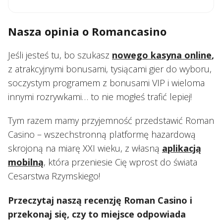
Nasza opinia o Romancasino
Jeśli jesteś tu, bo szukasz
nowego kasyna online
,
z atrakcyjnymi bonusami, tysiącami gier do wyboru,
soczystym programem z bonusami VIP i wieloma
innymi rozrywkami… to nie mogłeś trafić lepiej!
Tym razem mamy przyjemność przedstawić Roman
Casino – wszechstronną platformę hazardową
skrojoną na miarę XXI wieku, z własną
aplikacją
mobilną
, która przeniesie Cię wprost do świata
Cesarstwa Rzymskiego!
Przeczytaj naszą recenzję Roman Casino i
przekonaj się, czy to miejsce odpowiada