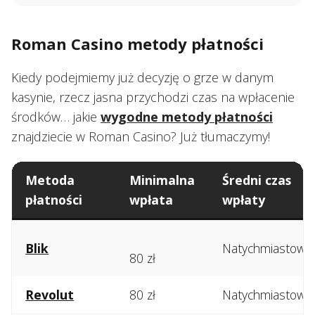
Roman Casino metody płatności
Kiedy podejmiemy już decyzję o grze w danym
kasynie, rzecz jasna przychodzi czas na wpłacenie
środków… jakie
wygodne metody płatności
znajdziecie w Roman Casino? Już tłumaczymy!
Metoda
Minimalna
Średni czas
płatności
wpłata
wpłaty
Blik
Natychmiastowa
80 zł
Revolut
80 zł
Natychmiastowa