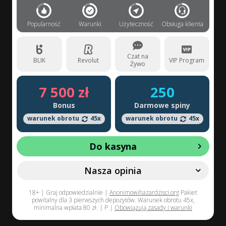
Popularność
Warunki
Użyteczność
Obsługa klienta
Czat na
BLIK
Revolut
VIP Program
Żywo
7 500 zł
250
Bonus
Darmowe spiny
warunek obrotu
45x
warunek obrotu
45x
Do kasyna
Nasza opinia
18+ | Graj odpowiedzialnie |
Anonimowihazardzisci.org
Pakiet
powitalny dla 3 pierwszych depozytów. Warunek obrotu 45x,
minimalna wpłata 80 zł. | P |
Obowiązują zasady i warunki