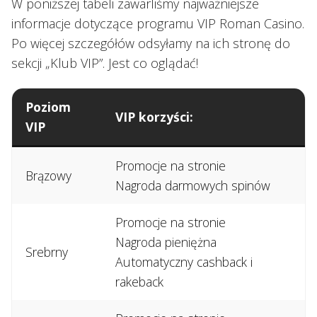
W poniższej tabeli zawarliśmy najważniejsze
informacje dotyczące programu VIP Roman Casino.
Po więcej szczegółów odsyłamy na ich stronę do
sekcji „Klub VIP”. Jest co oglądać!
Poziom
VIP korzyści:
VIP
Promocje na stronie
Brązowy
Nagroda darmowych spinów
Promocje na stronie
Nagroda pieniężna
Srebrny
Automatyczny cashback i
rakeback