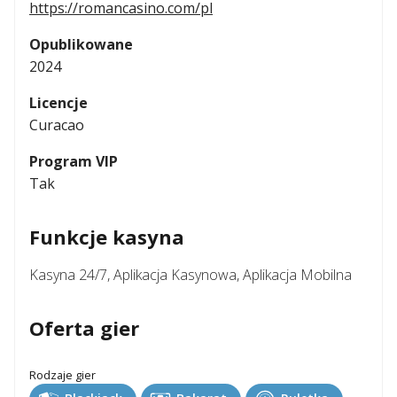
https://romancasino.com/pl
Opublikowane
2024
Licencje
Curacao
Program VIP
Tak
Funkcje kasyna
Kasyna 24/7, Aplikacja Kasynowa, Aplikacja Mobilna
Oferta gier
Rodzaje gier