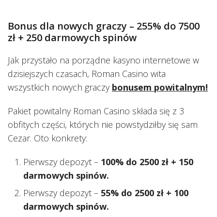
Bonus dla nowych graczy – 255% do 7500
zł + 250 darmowych spinów
Jak przystało na porządne kasyno internetowe w
dzisiejszych czasach, Roman Casino wita
wszystkich nowych graczy
bonusem powitalnym!
Pakiet powitalny Roman Casino składa się z 3
obfitych części, których nie powstydziłby się sam
Cezar. Oto konkrety:
Pierwszy depozyt –
100% do 2500 zł + 150
darmowych spinów.
Pierwszy depozyt –
55% do 2500 zł + 100
darmowych spinów.