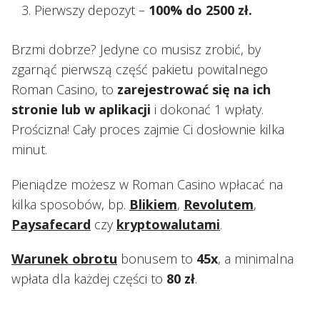
Pierwszy depozyt –
100% do 2500 zł.
Brzmi dobrze? Jedyne co musisz zrobić, by
zgarnąć pierwszą część pakietu powitalnego
Roman Casino, to
zarejestrować się na ich
stronie lub w aplikacji
i dokonać 1 wpłaty.
Prościzna! Cały proces zajmie Ci dosłownie kilka
minut.
Pieniądze możesz w Roman Casino wpłacać na
kilka sposobów, bp.
Blikiem
,
Revolutem
,
Paysafecard
czy
kryptowalutami
.
Warunek obrotu
bonusem to
45x
, a minimalna
wpłata dla każdej części to
80 zł
.