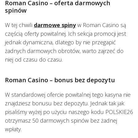
Roman Casino – oferta darmowych
spinów
W tej chwili
darmowe spiny
w Roman Casino są
częścią oferty powitalnej. Ich sekcja promocji jest
jednak dynamiczna, dlatego by nie przegapić
żadnych darmowych obrotów, warto zajrzeć do
niej od czasu do czasu.
Roman Casino – bonus bez depozytu
W standardowej ofercie powitalnej tego kasyna nie
znajdziesz bonusu bez depozytu. Jednak tak jak
pisaliśmy wyżej po użyciu naszego kodu POLSKIE26
otrzymasz 50 darmowych spinów bez żadnej
wpłaty.