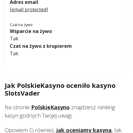
Adres email
[email protected]
Czat na żywo
Wsparcie na żywo
Tak
Czat na żywo z krupierem
Tak
Jak PolskieKasyno oceniło kasyno
SlotsVader
Na stronie
PolskieKasyno
znajdziesz ranking
kasyn godnych Twojej uwagi.
Opowiem Ci również,
jak oceniamy kasyna
, tak