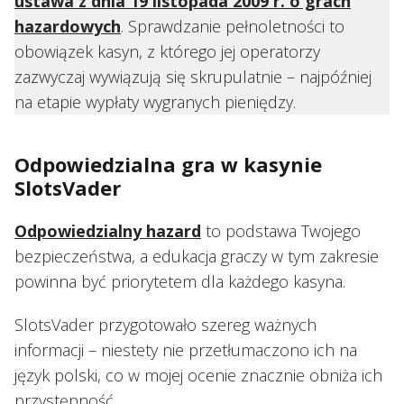
ustawa z dnia 19 listopada 2009 r. o grach
hazardowych
. Sprawdzanie pełnoletności to
obowiązek kasyn, z którego jej operatorzy
zazwyczaj wywiązują się skrupulatnie – najpóźniej
na etapie wypłaty wygranych pieniędzy.
Odpowiedzialna gra w kasynie
SlotsVader
Odpowiedzialny hazard
to podstawa Twojego
bezpieczeństwa, a edukacja graczy w tym zakresie
powinna być priorytetem dla każdego kasyna.
SlotsVader przygotowało szereg ważnych
informacji – niestety nie przetłumaczono ich na
język polski, co w mojej ocenie znacznie obniża ich
przystępność.