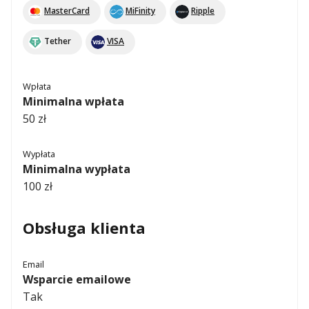
MasterCard
MiFinity
Ripple
Tether
VISA
Wpłata
Minimalna wpłata
50 zł
Wypłata
Minimalna wypłata
100 zł
Obsługa klienta
Email
Wsparcie emailowe
Tak