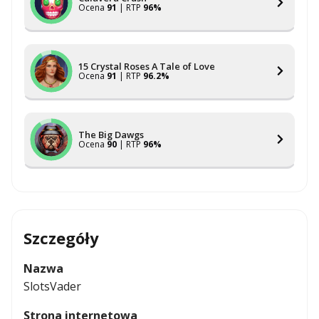
Ocena
91
| RTP
96%
15 Crystal Roses A Tale of Love
Ocena
91
| RTP
96.2%
The Big Dawgs
Ocena
90
| RTP
96%
Szczegóły
Nazwa
SlotsVader
Strona internetowa