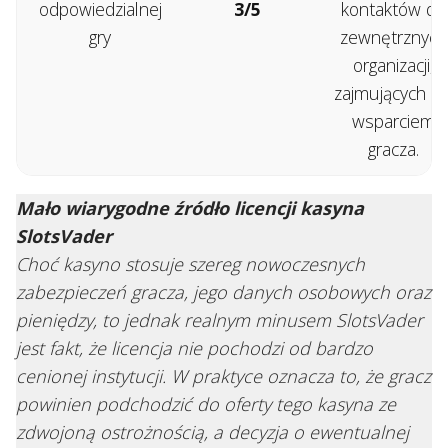
odpowiedzialnej
3/5
kontaktów do
gry
zewnętrznych
organizacji,
zajmujących si
wsparciem
gracza.
Mało wiarygodne źródło licencji kasyna
SlotsVader
Choć kasyno stosuje szereg nowoczesnych
zabezpieczeń gracza, jego danych osobowych oraz
pieniędzy, to jednak realnym minusem SlotsVader
jest fakt, że licencja nie pochodzi od bardzo
cenionej instytucji. W praktyce oznacza to, że gracz
powinien podchodzić do oferty tego kasyna ze
zdwojoną ostrożnością, a decyzja o ewentualnej