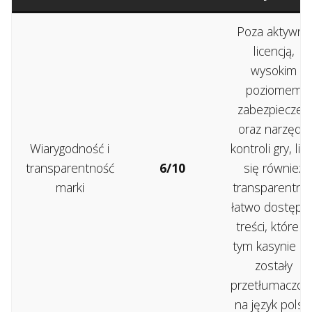
Poza aktywną
licencją,
wysokim
poziomem
zabezpieczeń
oraz narzędzi
Wiarygodność i
kontroli gry, lic
transparentność
6/10
się również
marki
transparentne 
łatwo dostępn
treści, które w
tym kasynie ni
zostały
przetłumaczon
na język polski