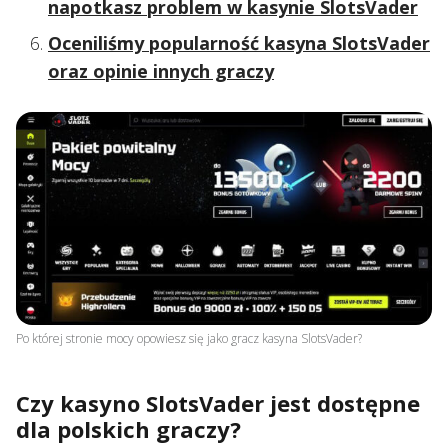
napotkasz problem w kasynie SlotsVader
Oceniliśmy popularność kasyna SlotsVader
oraz opinie innych graczy
Po której stronie mocy opowiesz się jako gracz kasyna SlotsVader?
Czy kasyno SlotsVader jest dostępne
dla polskich graczy?