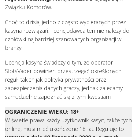
Związku Komorów.
Choć to dzisiaj jedno z często wybieranych przez
kasyna rozwiązań, licencjodawca ten nie należy do
czołówki najbardziej szanowanych organizacji w
branży.
Licencja kasyna świadczy o tym, że operator
SlotsVader powinien przestrzegać określonych
reguł, takich jak polityka prywatności oraz
zabezpieczenia danych graczy, jednak zalecamy
samodzielne zapoznać się z tymi kwestiami.
OGRANICZENIE WIEKU: 18+
W świetle prawa każdy użytkownik kasyn, także tych
online, musi mieć ukończone 18 lat. Reguluje to