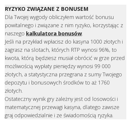
RYZYKO ZWIĄZANE Z BONUSEM
Dla Twojej wygody obliczyłem wartość bonusu
powitalnego i związane z nim ryzyko, korzystając z
naszego
kalkulatora bonusów
.
Jeśli na przykład wpłacisz do kasyna 1000 złotych i
zagrasz na slotach, których RTP wynosi 96%, to
kwota, którą będziesz musiał obrócić w grze przed
możliwością wypłaty pieniędzy wynosi 99 000
złotych, a statystyczna przegrana z sumy Twojego
depozytu i bonusowych środków to aż 1760
złotych.
Ostateczny wynik gry zależny jest od losowości i
matematycznej przewagi kasyna, dlatego zawsze
graj odpowiedzialnie i ze świadomością ryzyka.