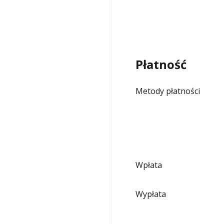
Płatność
Metody płatności
Wpłata
Wypłata