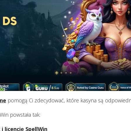
ine
pomogą Ci zdecydować, które kasyna są odpowiednie
Win powstała tak:
i licencję SpellWin