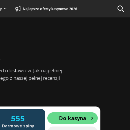
ty
Najlepsze oferty kasynowe 2026
w
ch dostawców. Jak najpełniej
ego z naszej pełnej recenzji
555
Do kasyna
Darmowe spiny