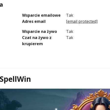
a
Wsparcie emailowe
Tak
Adres email
[email protected]
Wsparcie na żywo
Tak
Czat na żywo z
Tak
krupierem
 SpellWin