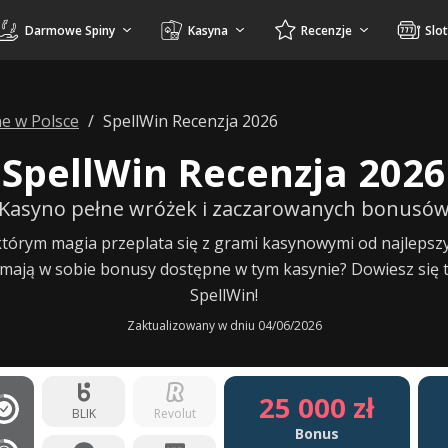
Darmowe Spiny
Kasyna
Recenzje
Slo
ne w Polsce
SpellWin Recenzja 2026
SpellWin Recenzja 2026
Kasyno pełne wróżek i zaczarowanych bonusó
 którym magia przeplata się z grami kasynowymi od najlepszy
 mają w sobie bonusy dostępne w tym kasynie? Dowiesz się t
SpellWin!
Zaktualizowany w dniu 04/06/2026
25 000 zł
BLIK
Revolut
Bonus