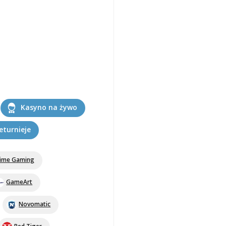
Kasyno na żywo
eturnieje
Time Gaming
GameArt
Novomatic