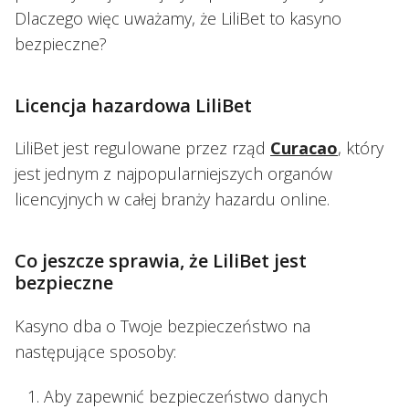
Dlaczego więc uważamy, że LiliBet to kasyno
bezpieczne?
Licencja hazardowa LiliBet
LiliBet jest regulowane przez rząd
Curacao
, który
jest jednym z najpopularniejszych organów
licencyjnych w całej branży hazardu online.
Co jeszcze sprawia, że LiliBet jest
bezpieczne
Kasyno dba o Twoje bezpieczeństwo na
następujące sposoby:
Aby zapewnić bezpieczeństwo danych