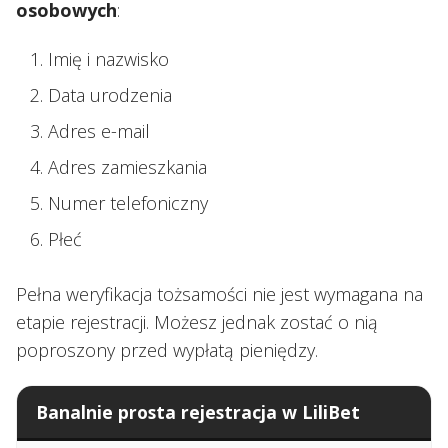
osobowych
:
Imię i nazwisko
Data urodzenia
Adres e-mail
Adres zamieszkania
Numer telefoniczny
Płeć
Pełna weryfikacja tożsamości nie jest wymagana na
etapie rejestracji. Możesz jednak zostać o nią
poproszony przed wypłatą pieniędzy.
Banalnie prosta rejestracja w LiliBet