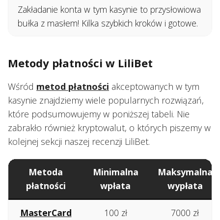
Zakładanie konta w tym kasynie to przysłowiowa
bułka z masłem! Kilka szybkich kroków i gotowe.
Metody płatności w LiliBet
Wśród
metod płatności
akceptowanych w tym
kasynie znajdziemy wiele popularnych rozwiązań,
które podsumowujemy w poniższej tabeli. Nie
zabrakło również kryptowalut, o których piszemy w
kolejnej sekcji naszej recenzji LiliBet.
Metoda
Minimalna
Maksymalna
płatności
wpłata
wypłata
MasterCard
100 zł
7000 zł