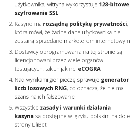
użytkownika, witryna wykorzystuje
128-bitowe
szyfrowanie SSL
Kasyno ma
rozsądną politykę prywatności
,
która mówi, że żadne dane użytkownika nie
zostaną sprzedane marketerom internetowym
Dostawcy oprogramowania na tej stronie są
licencjonowani przez wiele organów
testujących, takich jak np.
eCOGRA
Nad wynikami gier pieczę sprawuje
generator
liczb losowych RNG
, co oznacza, że nie ma
szans na ich fałszowanie
Wszystkie
zasady i warunki działania
kasyna
są dostępne w języku polskim na dole
strony LiliBet