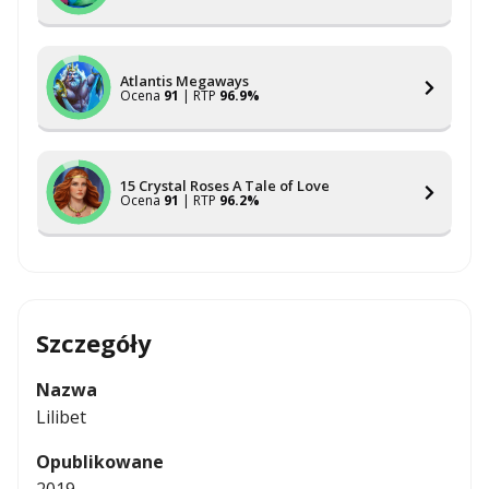
Atlantis Megaways
Ocena
91
| RTP
96.9%
15 Crystal Roses A Tale of Love
Ocena
91
| RTP
96.2%
Szczegóły
Nazwa
Lilibet
Opublikowane