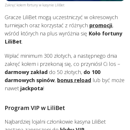
Zakręć kołem fortuny w kasynie LiliBet
Gracze LiliBet mogą uczestniczyć w okresowych
turniejach oraz korzystać z różnych
promocji
,
wśród których na plus wyróżnia się
Koło fortuny
LiliBet
.
Wpłać minimum 300 złotych, a następnego dnia
zakręć kołem i przekonaj się, co przyniósł Ci los –
darmowy zakład
do 50 złotych,
do 100
darmowych spinów
,
bonus reload
lub być może
nawet
jackpota
!
Program VIP w LiliBet
Najbardziej lojalni członkowie kasyna LiliBet
zostaną zaproszeni do
klubu VIP
.