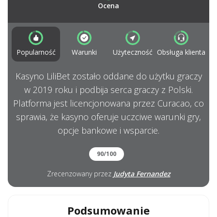
Ocena
Popularność
Warunki
Użyteczność
Obsługa klienta
Kasyno LiliBet zostało oddane do użytku graczy
w 2019 roku i podbija serca graczy z Polski.
Platforma jest licencjonowana przez Curacao, co
sprawia, że kasyno oferuje uczciwe warunki gry,
opcje bankowe i wsparcie.
90/100
Zrecenzowany przez
Judyta Fernandez
Podsumowanie