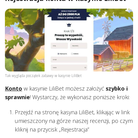
Tak wygląda początek zabawy w kasynie LiliBet
Konto
w kasynie LiliBet możesz założyć
szybko i
sprawnie
! Wystarczy, że wykonasz poniższe kroki:
Przejdź na stronę kasyna LiliBet, klikając w link
umieszczony na górze naszej recenzji, po czym
kliknij na przycisk „Rejestracja”