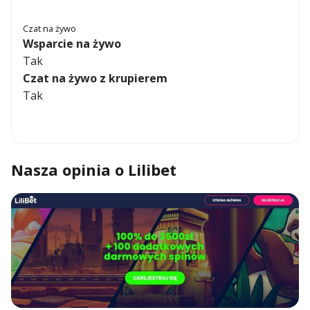
Czat na żywo
Wsparcie na żywo
Tak
Czat na żywo z krupierem
Tak
Nasza opinia o Lilibet