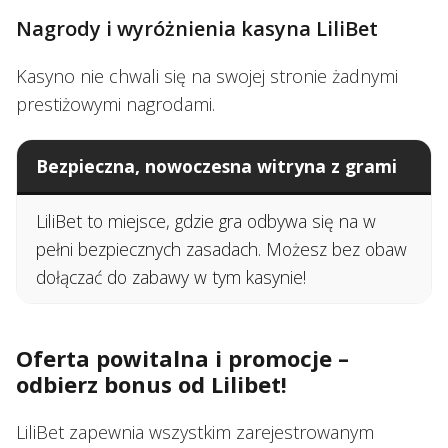
Nagrody i wyróżnienia kasyna LiliBet
Kasyno nie chwali się na swojej stronie żadnymi
prestiżowymi nagrodami.
Bezpieczna, nowoczesna witryna z grami
LiliBet to miejsce, gdzie gra odbywa się na w
pełni bezpiecznych zasadach. Możesz bez obaw
dołączać do zabawy w tym kasynie!
Oferta powitalna i promocje –
odbierz bonus od Lilibet!
LiliBet zapewnia wszystkim zarejestrowanym