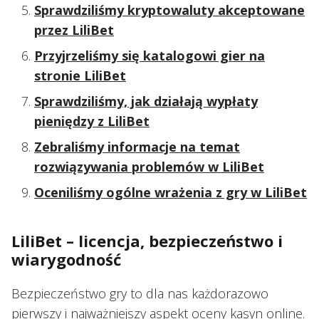
Sprawdziliśmy kryptowaluty akceptowane
przez LiliBet
Przyjrzeliśmy się katalogowi gier na
stronie LiliBet
Sprawdziliśmy, jak działają wypłaty
pieniędzy z LiliBet
Zebraliśmy informacje na temat
rozwiązywania problemów w LiliBet
Oceniliśmy ogólne wrażenia z gry w LiliBet
LiliBet – licencja, bezpieczeństwo i
wiarygodność
Bezpieczeństwo gry to dla nas każdorazowo
pierwszy i najważniejszy aspekt oceny kasyn online.