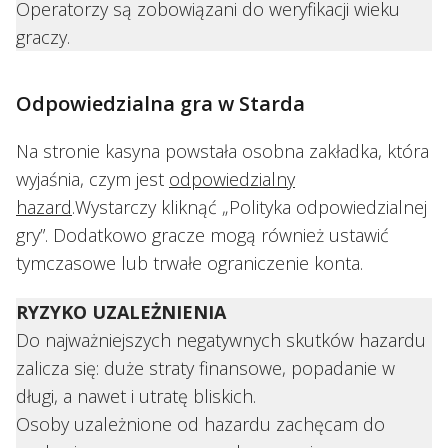
Operatorzy są zobowiązani do weryfikacji wieku
graczy.
Odpowiedzialna gra w Starda
Na stronie kasyna powstała osobna zakładka, która
wyjaśnia, czym jest
odpowiedzialny
hazard
.Wystarczy kliknąć „Polityka odpowiedzialnej
gry”. Dodatkowo gracze mogą również ustawić
tymczasowe lub trwałe ograniczenie konta.
RYZYKO UZALEŻNIENIA
Do najważniejszych negatywnych skutków hazardu
zalicza się: duże straty finansowe, popadanie w
długi, a nawet i utratę bliskich.
Osoby uzależnione od hazardu zachęcam do