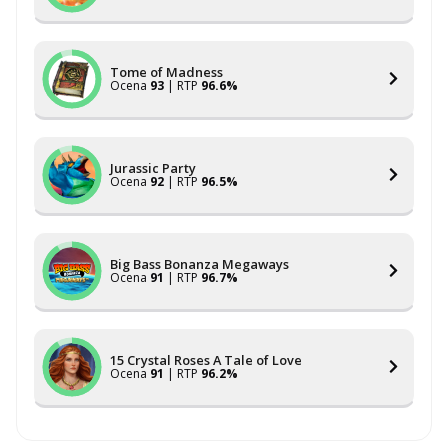
Tome of Madness
Ocena
93
| RTP
96.6%
Jurassic Party
Ocena
92
| RTP
96.5%
Big Bass Bonanza Megaways
Ocena
91
| RTP
96.7%
15 Crystal Roses A Tale of Love
Ocena
91
| RTP
96.2%