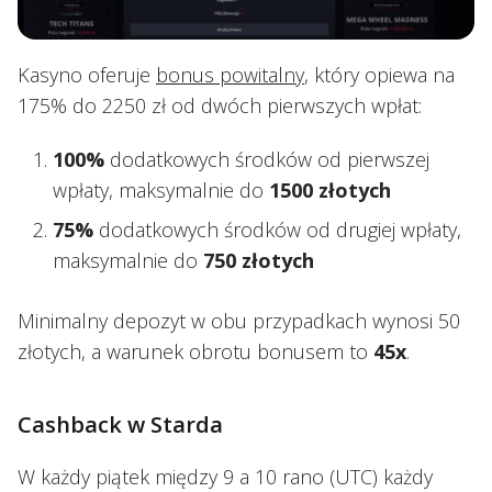
Kasyno oferuje
bonus powitalny
, który opiewa na
175% do 2250 zł od dwóch pierwszych wpłat:
100%
dodatkowych środków od pierwszej
wpłaty, maksymalnie do
1500 złotych
75%
dodatkowych środków od drugiej wpłaty,
maksymalnie do
750 złotych
Minimalny depozyt w obu przypadkach wynosi 50
złotych, a warunek obrotu bonusem to
45x
.
Cashback w Starda
W każdy piątek między 9 a 10 rano (UTC) każdy