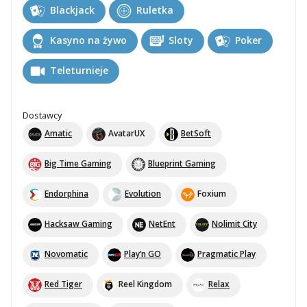
Blackjack
Ruletka
Kasyno na żywo
Sloty
Poker
Teleturnieje
Dostawcy
Amatic
AvatarUX
BetSoft
Big Time Gaming
Blueprint Gaming
Endorphina
Evolution
Foxium
Hacksaw Gaming
NetEnt
Nolimit City
Novomatic
Play’n GO
Pragmatic Play
Red Tiger
Reel Kingdom
Relax