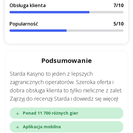
Obsługa klienta
7/10
Popularność
5/10
Podsumowanie
Starda Kasyno to jeden z lepszych
zagranicznych operatorów. Szeroka oferta i
dobra obsługa klienta to tylko nieliczne z zalet.
Zajrzyj do recenzji Starda i dowiedz się więcej!
Ponad 11 700 różnych gier
Aplikacja mobilna