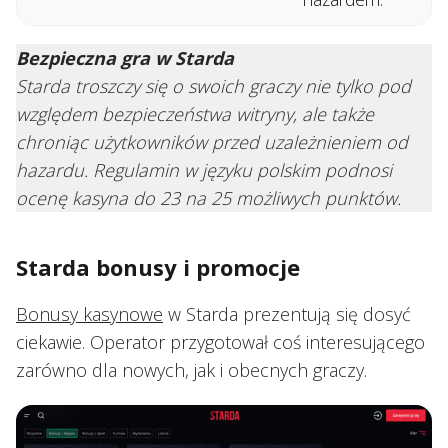
Bezpieczna gra w Starda
Starda troszczy się o swoich graczy nie tylko pod
względem bezpieczeństwa witryny, ale także
chroniąc użytkowników przed uzależnieniem od
hazardu. Regulamin w języku polskim podnosi
ocenę kasyna do 23 na 25 możliwych punktów.
Starda bonusy i promocje
Bonusy kasynowe
w Starda prezentują się dosyć
ciekawie. Operator przygotował coś interesującego
zarówno dla nowych, jak i obecnych graczy.