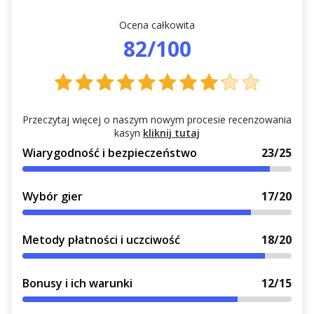
Ocena całkowita
82/100
Przeczytaj więcej o naszym nowym procesie recenzowania
kasyn
kliknij tutaj
Wiarygodność i bezpieczeństwo
23/25
Wybór gier
17/20
Metody płatności i uczciwość
18/20
Bonusy i ich warunki
12/15