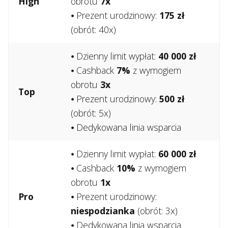
High
obrotu
7x
⦁ Prezent urodzinowy:
175 zł
(obrót: 40x)
⦁ Dzienny limit wypłat:
40 000 zł
⦁ Cashback
7%
z wymogiem
obrotu
3x
Top
⦁ Prezent urodzinowy:
500 zł
(obrót: 5x)
⦁ Dedykowana linia wsparcia
⦁ Dzienny limit wypłat:
60 000 zł
⦁ Cashback
10%
z wymogiem
obrotu
1x
Pro
⦁ Prezent urodzinowy:
niespodzianka
(obrót: 3x)
⦁ Dedykowana linia wsparcia