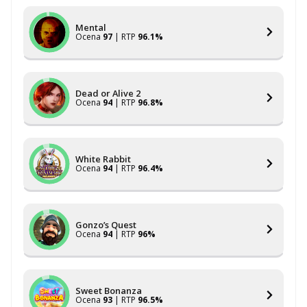
Mental
Ocena
97
| RTP
96.1%
Dead or Alive 2
Ocena
94
| RTP
96.8%
White Rabbit
Ocena
94
| RTP
96.4%
Gonzo’s Quest
Ocena
94
| RTP
96%
Sweet Bonanza
Ocena
93
| RTP
96.5%