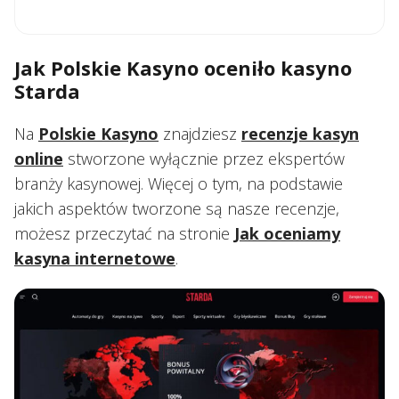
Jak Polskie Kasyno oceniło kasyno
Starda
Na
Polskie Kasyno
znajdziesz
recenzje kasyn
online
stworzone wyłącznie przez ekspertów
branży kasynowej. Więcej o tym, na podstawie
jakich aspektów tworzone są nasze recenzje,
możesz przeczytać na stronie
Jak oceniamy
kasyna internetowe
.