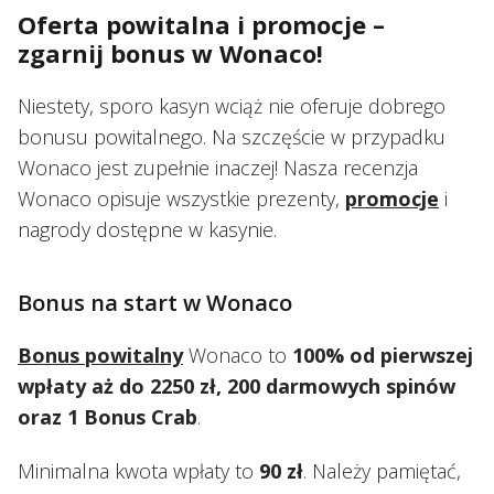
Oferta powitalna i promocje –
zgarnij bonus w Wonaco!
Niestety, sporo kasyn wciąż nie oferuje dobrego
bonusu powitalnego. Na szczęście w przypadku
Wonaco jest zupełnie inaczej! Nasza recenzja
Wonaco opisuje wszystkie prezenty,
promocje
i
nagrody dostępne w kasynie.
Bonus na start w Wonaco
Bonus powitalny
Wonaco to
100% od pierwszej
wpłaty aż do 2250 zł, 200 darmowych spinów
oraz 1 Bonus Crab
.
Minimalna kwota wpłaty to
90 zł
. Należy pamiętać,