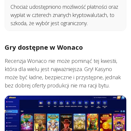
Chociaż udostępniono możliwość płatności oraz
wypłat w czterech znanych kryptowalutach, to
szkoda, że wybór jest ograniczony.
Gry dostępne w Wonaco
Recenzja Wonaco nie może pominąć tej kwestii,
która dla wielu jest najważniejsza. Gry! Kasyno
może być ładne, bezpieczne i przystępne, jednak
bez dobrej oferty produkcji nie ma racji bytu.