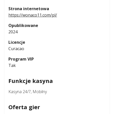
Strona internetowa
https://wonaco11.com/pl/
Opublikowane
2024
Licencje
Curacao
Program VIP
Tak
Funkcje kasyna
Kasyna 24/7, Mobilny
Oferta gier