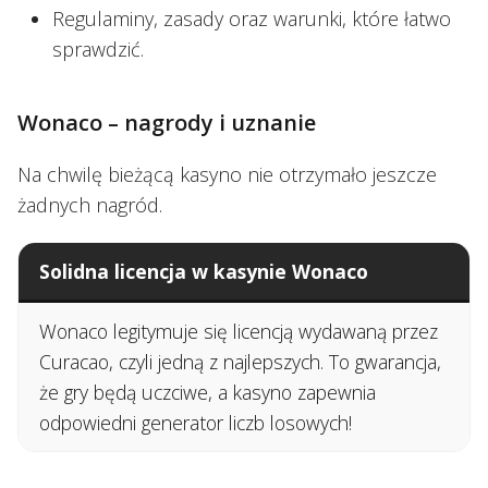
Regulaminy, zasady oraz warunki, które łatwo
sprawdzić.
Wonaco – nagrody i uznanie
Na chwilę bieżącą kasyno nie otrzymało jeszcze
żadnych nagród.
Solidna licencja w kasynie Wonaco
Wonaco legitymuje się licencją wydawaną przez
Curacao, czyli jedną z najlepszych. To gwarancja,
że gry będą uczciwe, a kasyno zapewnia
odpowiedni generator liczb losowych!