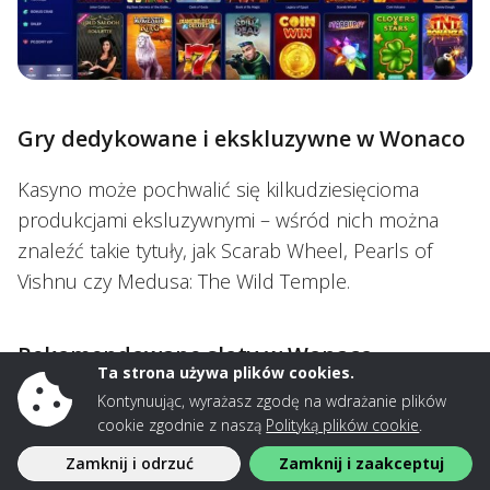
Gry dedykowane i ekskluzywne w Wonaco
Kasyno może pochwalić się kilkudziesięcioma
produkcjami eksluzywnymi – wśród nich można
znaleźć takie tytuły, jak Scarab Wheel, Pearls of
Vishnu czy Medusa: The Wild Temple.
Rekomendowane sloty w Wonaco
Ta strona używa plików cookies.
Kontynuując, wyrażasz zgodę na wdrażanie plików
Oferta Wonaco jest wyjątkowa, jeśli brać pod
cookie zgodnie z naszą
Polityką plików cookie
.
uwagę
maszyny online
. Mamy tu wybór kilku
Zamknij i odrzuć
Zamknij i zaakceptuj
tysięcy slotów, a wśród nich zarówno stare hity, jak