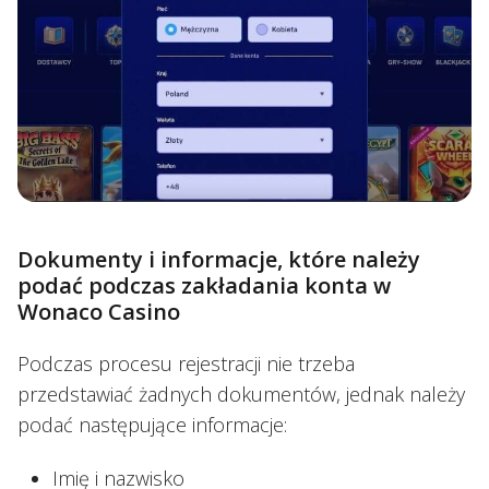
Dokumenty i informacje, które należy
podać podczas zakładania konta w
Wonaco Casino
Podczas procesu rejestracji nie trzeba
przedstawiać żadnych dokumentów, jednak należy
podać następujące informacje:
Imię i nazwisko