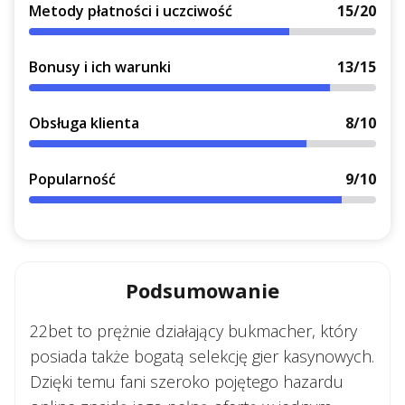
Metody płatności i uczciwość
15/20
Bonusy i ich warunki
13/15
Obsługa klienta
8/10
Popularność
9/10
Podsumowanie
22bet to prężnie działający bukmacher, który
posiada także bogatą selekcję gier kasynowych.
Dzięki temu fani szeroko pojętego hazardu