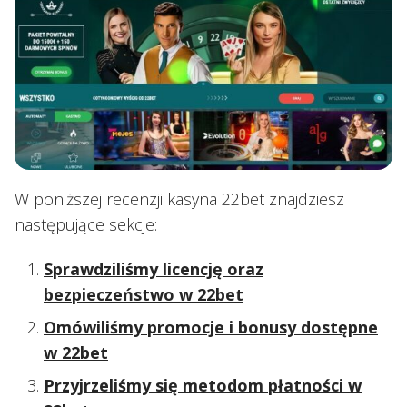
W poniższej recenzji kasyna 22bet znajdziesz
następujące sekcje:
Sprawdziliśmy licencję oraz
bezpieczeństwo w 22bet
Omówiliśmy promocje i bonusy dostępne
w 22bet
Przyjrzeliśmy się metodom płatności w