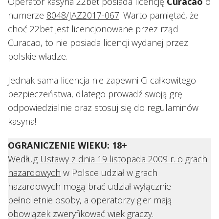
Operator kasyna 22bet posiada licencję
Curacao
o
numerze
8048/JAZ2017-067
. Warto pamiętać, że
choć 22bet jest licencjonowane przez rząd
Curacao, to nie posiada licencji wydanej przez
polskie władze.
Jednak sama licencja nie zapewni Ci całkowitego
bezpieczeństwa, dlatego prowadź swoją grę
odpowiedzialnie oraz stosuj się do regulaminów
kasyna!
OGRANICZENIE WIEKU: 18+
Według
Ustawy z dnia 19 listopada 2009 r. o grach
hazardowych
w Polsce udział w grach
hazardowych mogą brać udział wyłącznie
pełnoletnie osoby, a operatorzy gier mają
obowiązek zweryfikować wiek graczy.