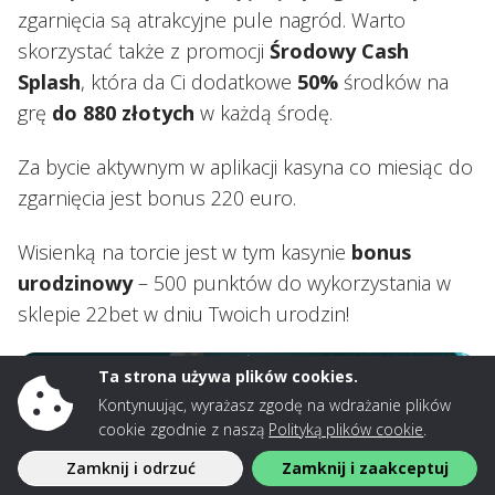
zgarnięcia są atrakcyjne pule nagród. Warto
skorzystać także z promocji
Środowy Cash
Splash
, która da Ci dodatkowe
50%
środków na
grę
do 880 złotych
w każdą środę.
Za bycie aktywnym w aplikacji kasyna co miesiąc do
zgarnięcia jest bonus 220 euro.
Wisienką na torcie jest w tym kasynie
bonus
urodzinowy
– 500 punktów do wykorzystania w
sklepie 22bet w dniu Twoich urodzin!
Ta strona używa plików cookies.
Kontynuując, wyrażasz zgodę na wdrażanie plików
cookie zgodnie z naszą
Polityką plików cookie
.
Zamknij i odrzuć
Zamknij i zaakceptuj