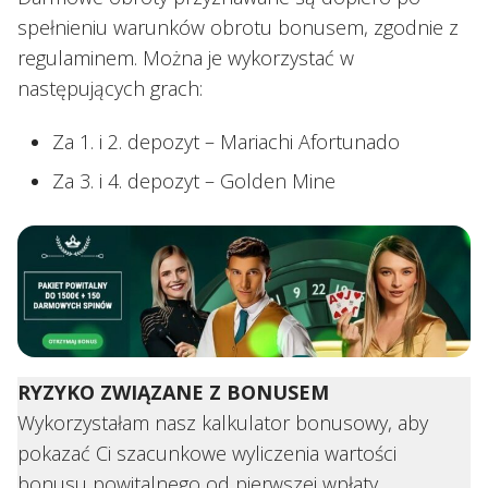
spełnieniu warunków obrotu bonusem, zgodnie z
regulaminem. Można je wykorzystać w
następujących grach:
Za 1. i 2. depozyt – Mariachi Afortunado
Za 3. i 4. depozyt – Golden Mine
RYZYKO ZWIĄZANE Z BONUSEM
Wykorzystałam nasz kalkulator bonusowy, aby
pokazać Ci szacunkowe wyliczenia wartości
bonusu powitalnego od pierwszej wpłaty.