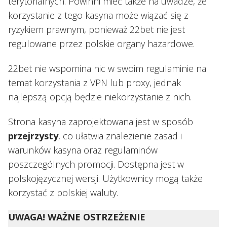
terytorialnych. Powinni mieć także na uwadze, że
korzystanie z tego kasyna może wiązać się z
ryzykiem prawnym, ponieważ 22bet nie jest
regulowane przez polskie organy hazardowe.
22bet nie wspomina nic w swoim regulaminie na
temat korzystania z VPN lub proxy, jednak
najlepszą opcją będzie niekorzystanie z nich.
Strona kasyna zaprojektowana jest w sposób
przejrzysty
, co ułatwia znalezienie zasad i
warunków kasyna oraz regulaminów
poszczególnych promocji. Dostępna jest w
polskojęzycznej wersji. Użytkownicy mogą także
korzystać z polskiej waluty.
UWAGA! WAŻNE OSTRZEŻENIE