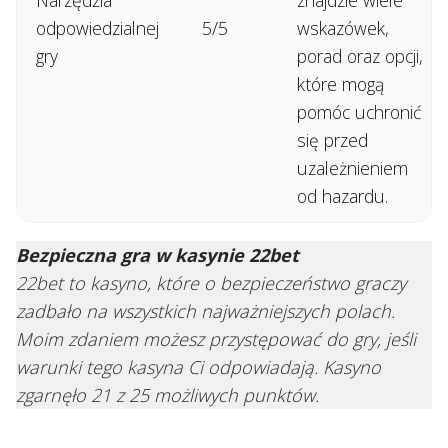
Narzędzia
znajdzie wiele
odpowiedzialnej
5/5
wskazówek,
gry
porad oraz opcji,
które mogą
pomóc uchronić
się przed
uzależnieniem
od hazardu.
Bezpieczna gra w kasynie 22bet
22bet to kasyno, które o bezpieczeństwo graczy
zadbało na wszystkich najważniejszych polach.
Moim zdaniem możesz przystępować do gry, jeśli
warunki tego kasyna Ci odpowiadają. Kasyno
zgarnęło 21 z 25 możliwych punktów.