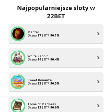
Najpopularniejsze sloty w
22BET
Mental
Ocena
97
| RTP
96.1%
White Rabbit
Ocena
94
| RTP
96.4%
Sweet Bonanza
Ocena
93
| RTP
96.5%
Tome of Madness
Ocena
93
| RTP
96.6%