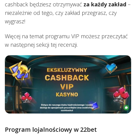
cashback będziesz otrzymywać
za każdy zakład
–
niezależnie od tego, czy zakład przegrasz, czy
wygrasz!
Więcej na temat programu VIP możesz przeczytać
w następnej sekcji tej recenzji.
Program lojalnościowy w 22bet