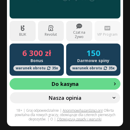
Czat na
BLIK
Revolut
VIP Program
Żywo
6 300 zł
150
Bonus
Darmowe spiny
warunek obrotu
35x
warunek obrotu
35x
Do kasyna
Nasza opinia
18+ | Graj odpowiedzialnie |
Anonimowihazardzisci.org
Oferta
powitalna dla nowych graczy, obowiązuje dla czterech pierwszych
depozytów. | O |
Obowiązują zasady i warunki