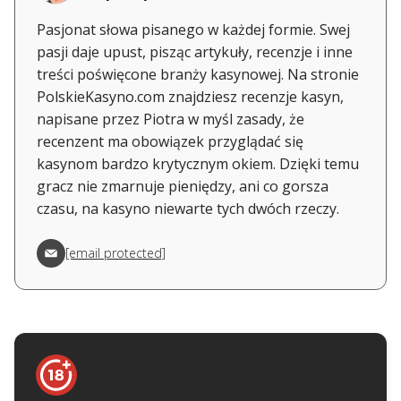
Pasjonat słowa pisanego w każdej formie. Swej
pasji daje upust, pisząc artykuły, recenzje i inne
treści poświęcone branży kasynowej. Na stronie
PolskieKasyno.com znajdziesz recenzje kasyn,
napisane przez Piotra w myśl zasady, że
recenzent ma obowiązek przyglądać się
kasynom bardzo krytycznym okiem. Dzięki temu
gracz nie zmarnuje pieniędzy, ani co gorsza
czasu, na kasyno niewarte tych dwóch rzeczy.
[email protected]