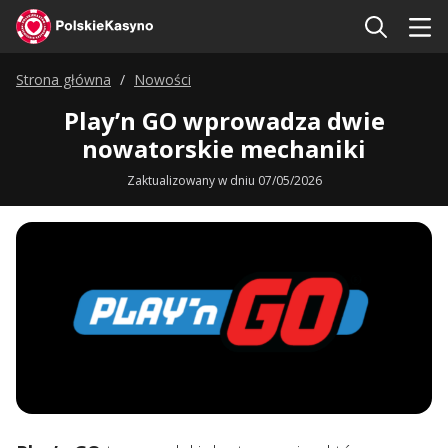
Strona główna
Nowości
Play’n GO wprowadza dwie
nowatorskie mechaniki
Zaktualizowany w dniu 07/05/2026