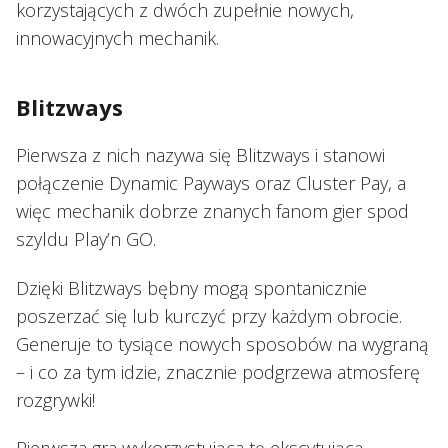
korzystających z dwóch zupełnie nowych,
innowacyjnych mechanik.
Blitzways
Pierwsza z nich nazywa się Blitzways i stanowi
połączenie Dynamic Payways oraz Cluster Pay, a
więc mechanik dobrze znanych fanom gier spod
szyldu Play’n GO.
Dzięki Blitzways bębny mogą spontanicznie
poszerzać się lub kurczyć przy każdym obrocie.
Generuje to tysiące nowych sposobów na wygraną
– i co za tym idzie, znacznie podgrzewa atmosferę
rozgrywki!