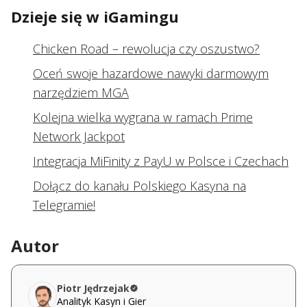
Dzieje się w iGamingu
Chicken Road – rewolucja czy oszustwo?
Oceń swoje hazardowe nawyki darmowym
narzędziem MGA
Kolejna wielka wygrana w ramach Prime
Network Jackpot
Integracja MiFinity z PayU w Polsce i Czechach
Dołącz do kanału Polskiego Kasyna na
Telegramie!
Autor
Piotr Jędrzejak
Analityk Kasyn i Gier